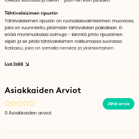
roikkuu suorassa ja oikein – juuri niin kuin pitääkin.
Tähtivalaisimen ripustin
Tähtivalaisimen ripustin on ruotsalaisvalmisteinen muoviosa,
joka on suunniteltu pitämään tähtivalaisin paikallaan. Ei
enää monimutkaisia solmuja – kiinnitä johto ripustimen
siipiin ja se pitää tähtivalaisimen roikkumassa suorassa.
Ratkaisu, joka on samalla nerokas ja yksinkertainen.
Tekniset tiedot
Väri: Valkoinen
Materiaali: Muovi
Määrä pakkauksessa: 2 kpl
Asiakkaiden Arviot
Ruotsalainen innovaattori: Cecilia Söderholm
Valmistusmaa: Ruotsi
Jätä arvio
0
Asiakkaiden arviot