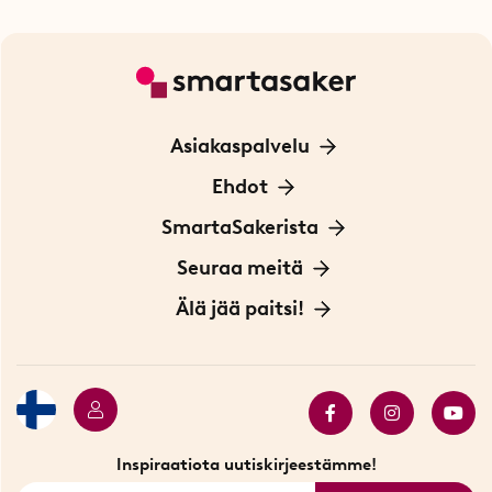
Asiakaspalvelu
Ota yhteyttä
Ehdot
Tietoa evästeistä
SmartaSakerista
Yksityisyydensuoja
Meistä
Seuraa meitä
Sopimusehdot
Myymälä Tukholmassa
Innovaattoriblogi
Älä jää paitsi!
Ympäristöystävälliset toimitukset
Lahjakortti
Myydyimmät tuotteet
Tarjouskulma
Katso kaikki älykkäät tuotteet
Inspiraatiota uutiskirjeestämme!