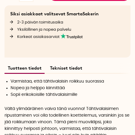
Siksi asiakkaat valitsevat SmartaSakerin
2-3 päivän toimitusaika
Yksilöllinen ja nopea palvelu
Korkeat asiakasarviot
Tuotteen tiedot
Tekniset tiedot
Varmistaa, että tähtivalaisin roikkuu suorassa
Nopea ja helppo kiinnittää
Sopii erikokoisille tähtivalaisimille
Vältä ylimääräinen vaiva tänä vuonna! Tähtivalaisimen
ripustaminen voi olla todellinen koettelemus, varsinkin jos se
jää roikkumaan vinoon. Tämä pieni muoviklipsi, joka
kiinnittyy helposti johtoon, varmistaa, että tähtivalaisin