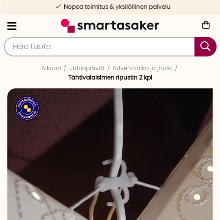
Nopea toimitus & yksilöllinen palvelu
Alkuun
Juhlapäivät
Adventtiaika ja joulu
Tähtivalaisimen ripustin 2 kpl