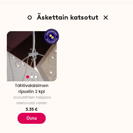
Äskettain katsotut
Tähtivalaisimen
ripustin 2 kpl
Joulutähtien helppoa
asennusta varten
3.35 €
Osta