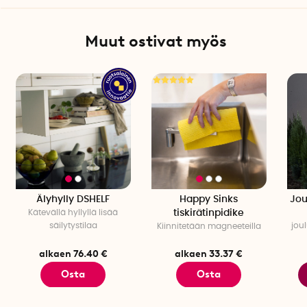
Muut ostivat myös
Älyhylly DSHELF
Happy Sinks
Jou
Kätevällä hyllyllä lisää
tiskirätinpidike
säilytystilaa
jou
Kiinnitetään magneeteilla
alkaen 76.40 €
alkaen 33.37 €
Osta
Osta