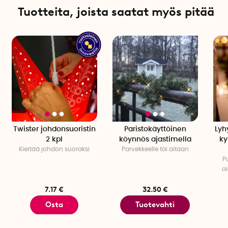
Tuotteita, joista saatat myös pitää
Twister johdonsuoristin
Paristokäyttöinen
Lyh
2 kpl
köynnös ajastimella
ky
Kiertää johdon suoraksi
Parvekkeelle tai aitaan
P
ai
7.17 €
32.50 €
Osta
Tuotevahti