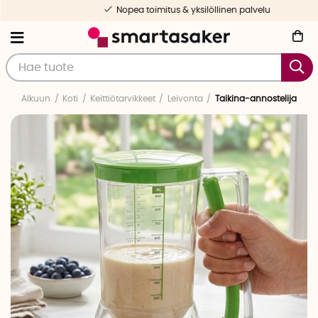
Nopea toimitus & yksilöllinen palvelu
Alkuun
Koti
Keittiötarvikkeet
Leivonta
Taikina-annostelija