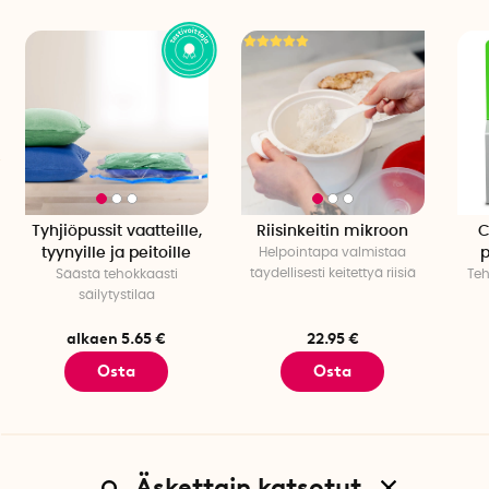
Tyhjiöpussit vaatteille,
Riisinkeitin mikroon
C
tyynyille ja peitoille
Helpoin
tapa valmistaa
p
täydellisesti keitettyä riisiä
Säästä tehokkaasti
Teh
säilytystilaa
alkaen 5.65 €
22.95 €
Osta
Osta
Äskettain katsotut