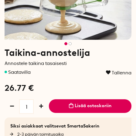
Taikina-annostelija
Annostele taikina tasaisesti
Tallenna
26.77
€
Lisää ostoskoriin
Siksi asiakkaat valitsevat SmartaSakerin
2-3 päivän toimitusaika