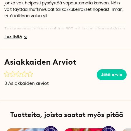
jonka voit helposti pysäyttää vapauttamalla kahvan. Näin
voit täyttää muffinivuoat tai kakkukerrokset nopeasti ilman,
että taikinaa valuu yli.
Takina-annostelijaan mahtuu 900 ml, ja sen ulkopuolella on
helposti luettavat mitta-asteikot. Pakkauksen mukana
toimitetaan pieni tiskiharja puhdistusta varten.
Tekniset tiedot
Asiakkaiden Arviot
Materiaali: BPA-vapaa & PP-muovi
Tilavuus: 900 ml
Leveys: 17 cm
Jätä arvio
Halkaisija: 11 cm
0
Asiakkaiden arviot
Korkeus: 19,5 cm
Huomaathan, että taikina-annostelija myydään
sattumanvaraisina väreinä, mikä tarkoittaa, että et voi valita
väriä. Taikina-annostelija on saavatava punaisena, vihreänä
Tuotteita, joista saatat myös pitää
ja harmaamustana.