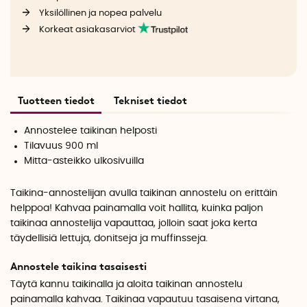
Yksilöllinen ja nopea palvelu
Korkeat asiakasarviot
Tuotteen tiedot
Tekniset tiedot
Annostelee taikinan helposti
Tilavuus 900 ml
Mitta-asteikko ulkosivuilla
Taikina-annostelijan avulla taikinan annostelu on erittäin
helppoa! Kahvaa painamalla voit hallita, kuinka paljon
taikinaa annostelija vapauttaa, jolloin saat joka kerta
täydellisiä lettuja, donitseja ja muffinsseja.
Annostele taikina tasaisesti
Täytä kannu taikinalla ja aloita taikinan annostelu
painamalla kahvaa. Taikinaa vapautuu tasaisena virtana,