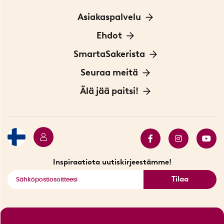
Asiakaspalvelu
Ota yhteyttä
Ehdot
Tietoa evästeistä
SmartaSakerista
Yksityisyydensuoja
Meistä
Seuraa meitä
Sopimusehdot
Myymälä Tukholmassa
Innovaattoriblogi
Älä jää paitsi!
Ympäristöystävälliset toimitukset
Lahjakortti
Myydyimmät tuotteet
Tarjouskulma
Katso kaikki älykkäät tuotteet
Inspiraatiota uutiskirjeestämme!
Tilaa