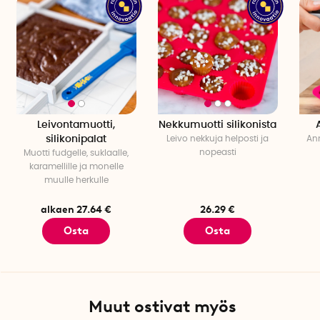
Leivontamuotti,
Nekkumuotti silikonista
silikonipalat
Leivo nekkuja helposti ja
Ann
nopeasti
Muotti fudgelle, suklaalle,
karamellille ja monelle
muulle herkulle
alkaen 27.64 €
26.29 €
Osta
Osta
Muut ostivat myös