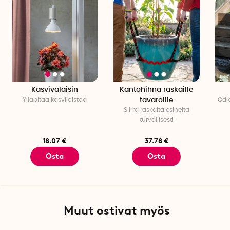
Kasvivalaisin
Kantohihna raskaille
Ylläpitää kasviloistoa
tavaroille
Odl
Siirrä raskaita esineitä
turvallisesti
18.07 €
37.78 €
Osta
Osta
Muut ostivat myös