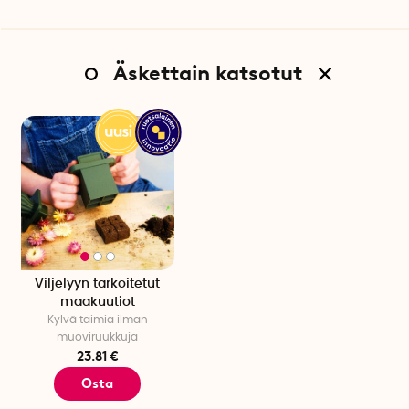
Syvyys: 5,8 cm
Väri: Vihreä
Mitat, maakuutiot: 2,5 x 2,5 x 2,5 cm (L x P x K)
Valmistusmaa: Ruotsi
Äskettain katsotut
Kappaleita per pakkaus: 1 kpl
Viljelyyn tarkoitetut
maakuutiot
Kylvä taimia ilman
muoviruukkuja
23.81 €
Osta