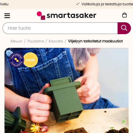
Valikoituja ja testattuja tuotteita
Alkuun
Puutarha
Kasvata
Viljelyyn tarkoitetut maakuutiot