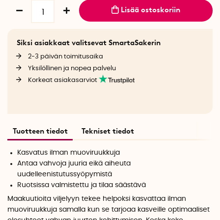
Lisää ostoskoriin
Siksi asiakkaat valitsevat SmartaSakerin
2-3 päivän toimitusaika
Yksilöllinen ja nopea palvelu
Korkeat asiakasarviot
Tuotteen tiedot
Tekniset tiedot
Kasvatus ilman muoviruukkuja
Antaa vahvoja juuria eikä aiheuta
uudelleenistutussyöpymistä
Ruotsissa valmistettu ja tilaa säästävä
Maakuutioita viljelyyn tekee helpoksi kasvattaa ilman
muoviruukkuja samalla kun se tarjoaa kasveille optimaaliset