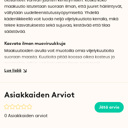
olosuhteet vahvan juurten kehittymisen. Koska koko
maakuutio istutetaan suoraan ilman, että juuret häiriintyvät,
vältytään uudelleenistutussyöpymiseltä. Yhdellä
kädenliikkeellä voit luoda neljä viljelykuutiota kerralla, mikä
tekee kasvatuksesta sekä sujuvaa, kestävää että tilaa
säästävää.
Kasvata ilman muoviruukkuja
Maakuutioiden avulla voit muotoilla omia viljelykuutioita
suoraan maasta. Kuutioita pitää koossa oikea kosteus ja
maapohja, jolloin voit kasvattaa ilman perinteisiä
muoviruukkuja. Maakuutio puristaa neljä kuutiota
samanaikaisesti koossa 2,5 x 2,5 x 2,5 cm, joissa jokaisessa
on valmiiksi tehty syvennys, johon siemenet voidaan
helposti sijoittaa.
Asiakkaiden Arviot
Vahvempia ja terveempiä juuria
Jätä arvio
Kun kasvi kasvaa maakuutiossa, juuret kehittyvät
luonnollisesti ja haarautuvat tehokkaasti. Vältät ongelman,
0
Asiakkaiden arviot
jossa juuret kieppuvat ruukun pohjalla, ja saat vahvan
juuristojärjestelmän jo alusta alkaen.