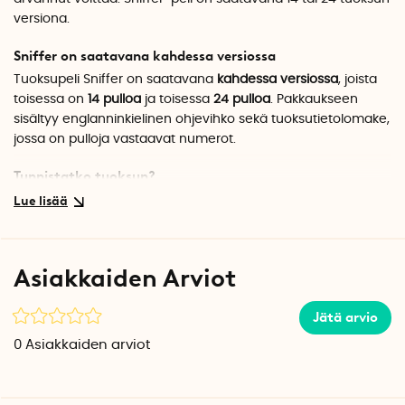
versiona.
Sniffer on saatavana kahdessa versiossa
Tuoksupeli Sniffer on saatavana
kahdessa versiossa
, joista
toisessa on
14 pulloa
ja toisessa
24 pulloa
. Pakkaukseen
sisältyy englanninkielinen ohjevihko sekä tuoksutietolomake,
jossa on pulloja vastaavat numerot.
Tunnistatko tuoksun?
Snifferin ideana on yrittää tunnistaa pullossa oleva tuoksu.
Pullot sisältävät tuoksuja kuten omena, suklaa, vanilja,
neilikka ja nahka. Tuoksuilla on kyky herättää voimakkaita
tunteita ja tuoda mieleen vanhoja muistoja, paikkoja ja
Asiakkaiden Arviot
ihmisiä. Ehkä palaat pelin myötä takaisin paikkaan,
tapaamiseen tai muistoon, jonka olit jo unohtanut?
Jätä arvio
Yksi tai useampi pelaaja
0
Asiakkaiden arviot
Snifferiä voi pelata yksi tai useampi pelaaja. Peliaika
vaihtelee sen mukaan, miten haluat pelata peliä. Sniffer-
peliä voidaan pelata sääntöjen mukaan, sitä voidaan