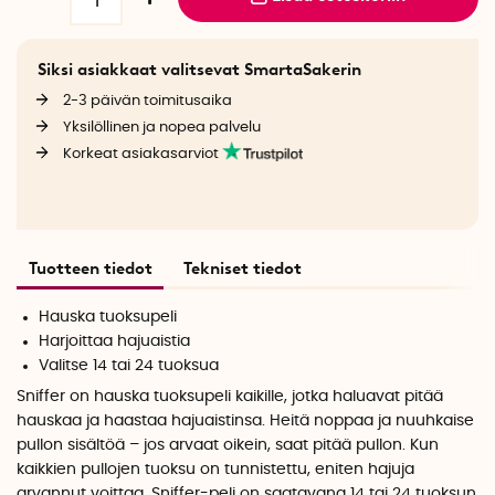
Siksi asiakkaat valitsevat SmartaSakerin
2-3 päivän toimitusaika
Yksilöllinen ja nopea palvelu
Korkeat asiakasarviot
Tuotteen tiedot
Tekniset tiedot
Hauska tuoksupeli
Harjoittaa hajuaistia
Valitse 14 tai 24 tuoksua
Sniffer on hauska tuoksupeli kaikille, jotka haluavat pitää
hauskaa ja haastaa hajuaistinsa. Heitä noppaa ja nuuhkaise
pullon sisältöä – jos arvaat oikein, saat pitää pullon. Kun
kaikkien pullojen tuoksu on tunnistettu, eniten hajuja
arvannut voittaa. Sniffer-peli on saatavana 14 tai 24 tuoksun