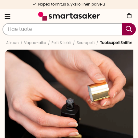
Nopea toimitus & yksilöllinen palvelu
Alkuun
Vapaa-aika
Pelit & leikit
Seurapelit
Tuoksupeli Sniffer