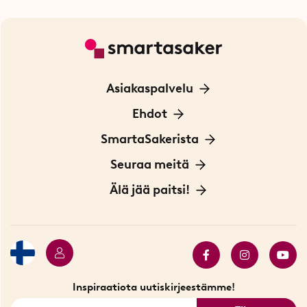
Asiakaspalvelu
Ota yhteyttä
Ehdot
Tietoa evästeistä
SmartaSakerista
Yksityisyydensuoja
Meistä
Seuraa meitä
Sopimusehdot
Myymälä Tukholmassa
Innovaattoriblogi
Älä jää paitsi!
Ympäristöystävälliset toimitukset
Lahjakortti
Myydyimmät tuotteet
Tarjouskulma
Katso kaikki älykkäät tuotteet
Inspiraatiota uutiskirjeestämme!