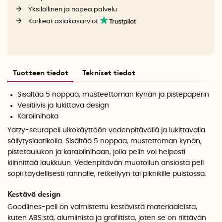
Yksilöllinen ja nopea palvelu
Korkeat asiakasarviot
Tuotteen tiedot
Tekniset tiedot
Sisältää 5 noppaa, musteettoman kynän ja pistepaperin
Vesitiivis ja lukittava design
Karbiinihaka
Yatzy-seurapeli ulkokäyttöön vedenpitävällä ja lukittavalla
säilytyslaatikolla. Sisältää 5 noppaa, mustettoman kynän,
pistetaulukon ja karabiinihaan, jolla pelin voi helposti
kiinnittää laukkuun. Vedenpitävän muotoilun ansiosta peli
sopii täydellisesti rannalle, retkeilyyn tai piknikille puistossa.
Kestävä design
Goodlines-peli on valmistettu kestävistä materiaaleista,
kuten ABS:stä, alumiinista ja grafiitista, joten se on riittävän