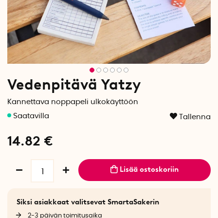
Vedenpitävä Yatzy
Kannettava noppapeli ulkokäyttöön
Tallenna
14.82
€
Lisää ostoskoriin
Siksi asiakkaat valitsevat SmartaSakerin
2-3 päivän toimitusaika