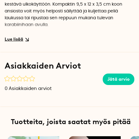
kestävä ulkokäyttöön. Kompaktin 9,5 x 12 x 3,5 cm koon
ansiosta voit myös helposti säilyttää ja kuljettaa peliä
laukussa tai ripustaa sen reppuun mukana tulevan
karabiinihaan avulla.
Lukittava kotelo
Lukittava kansi takaa, että sisältö pysyy turvallisesti
paikallaan ja vedenpitävä säilytyslaatikko suojaa
pistetaulukkoa ja noppaa sateelta ja kosteudelta. Peli on
Asiakkaiden Arviot
IPX5-luokiteltu, joten kotelo suojaa vedeltä kaikista
suunnista.
Jätä arvio
Täydellinen yatzy-setti
0
Asiakkaiden arviot
Pakkaus sisältää kaiken, mitä tarvitset pelin aloittamiseen
heti: viisi noppaa, pitkäikäisen kynän ja säänkestävästä
kivipaperista valmistetun pistetaulukon. Kaikki tämä siistissä
ja käytännöllisessä pakkauksessa, jonka avulla peli on
Tuotteita, joista saatat myös pitää
helppo ottaa mukaan kaikkialle.
Yatzyn säännöt