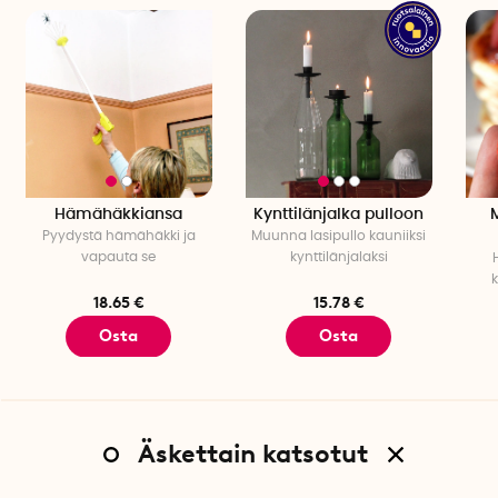
Hämähäkkiansa
Kynttilänjalka pulloon
Pyydystä hämähäkki ja
Muunna lasipullo kauniiksi
vapauta se
kynttilänjalaksi
k
18.65 €
15.78 €
Osta
Osta
Äskettain katsotut