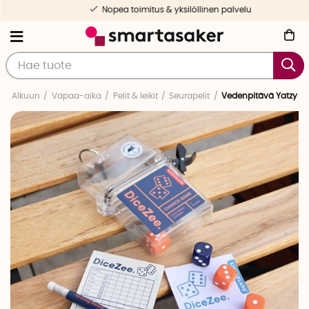
Nopea toimitus & yksilöllinen palvelu
Alkuun
Vapaa-aika
Pelit & leikit
Seurapelit
Vedenpitävä Yatzy