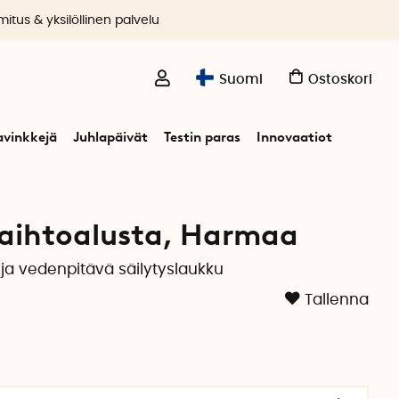
itus & yksilöllinen palvelu
Suomi
Ostoskori
avinkkejä
Juhlapäivät
Testin paras
Innovaatiot
vaihtoalusta, Harmaa
ja vedenpitävä säilytyslaukku
Tallenna