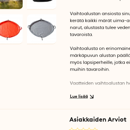
Vaihtoalustan ansiosta sinun
kerätä kaikki märät uima-as
narut, alustasta tulee vede
tavaroista.
Vaihtoalusta on erinomainen l
märkäpuvun alustan päällä j
myös lapsiperheille, jotka 
muihin tavaroihin.
Vaatteiden vaihtoalustan ha
vedenpitävästä materiaalis
toimitetaan säilytyslaukku, 
Asiakkaiden Arviot