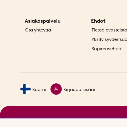
Asiakaspalvelu
Ehdot
Ota yhteyttä
Tietoa evästeist
Yksityisyydensu
Sopimusehdot
Suomi
Kirjaudu sisään