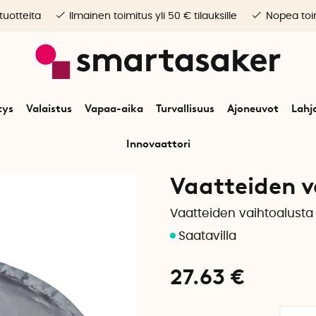
 tuotteita
Ilmainen toimitus yli 50 € tilauksille
Nopea toim
tys
Valaistus
Vapaa-aika
Turvallisuus
Ajoneuvot
Lahj
Innovaattori
Alkuun
Vapaa-aika
Ulkoilmaelämä
Vaatteiden vaihtoalusta
Vaatteiden 
Vaatteiden vaihtoalusta 
27.63
€