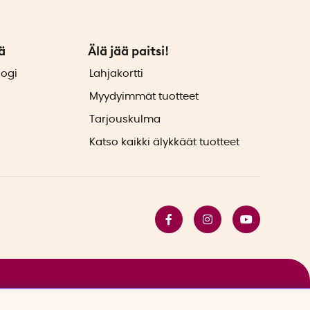
ä
Älä jää paitsi!
logi
Lahjakortti
Myydyimmät tuotteet
Tarjouskulma
Katso kaikki älykkäät tuotteet