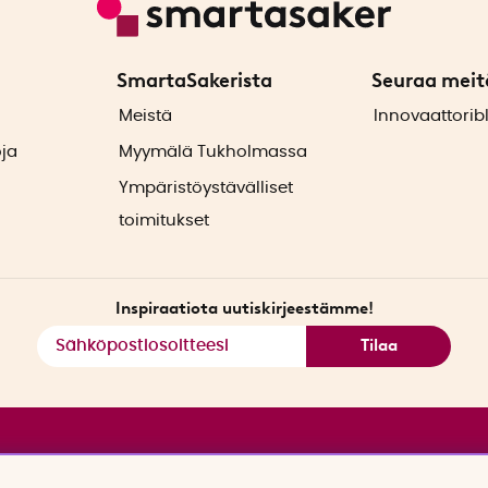
SmartaSakerista
Seuraa meit
ä
Meistä
Innovaattorib
oja
Myymälä Tukholmassa
Ympäristöystävälliset
toimitukset
Inspiraatiota uutiskirjeestämme!
Tilaa