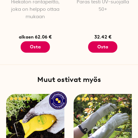
Hiekaton rantapeitto,
Paras testi UV-suojalla
joka on helppo ottaa
50+
mukaan
alkaen 62.06 €
32.42 €
Osta
Osta
Muut ostivat myös