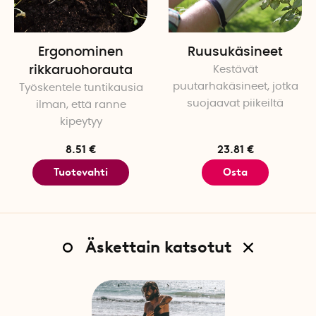
Ergonominen
Ruusukäsineet
rikkaruohorauta
Kestävät
puutarhakäsineet, jotka
Työskentele tuntikausia
suojaavat piikeiltä
ilman, että ranne
kipeytyy
8.51 €
23.81 €
Tuotevahti
Osta
Äskettain katsotut