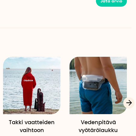
Jätä arvio
Takki vaatteiden
Vedenpitävä
vaihtoon
vyötärölaukku