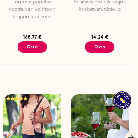
Lämmin poncho
Vesitiivis mobiilisuojus
vaatteiden vaihtoon
kosketusfunktiolla
ympärivuotiseen
käyttöön
168.77 €
14.24 €
Osta
Osta