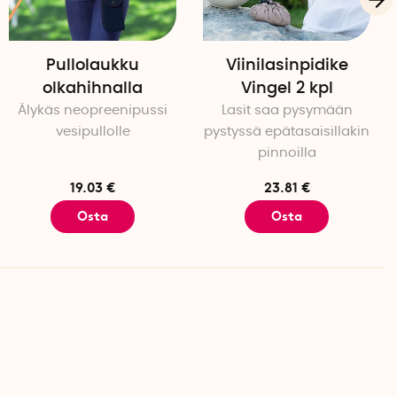
Pullolaukku
Viinilasinpidike
olkahihnalla
Vingel 2 kpl
Älykäs neopreenipussi
Lasit saa pysymään
vesipullolle
pystyssä epätasaisillakin
pinnoilla
19.03 €
23.81 €
Osta
Osta