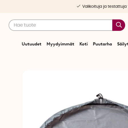
Valikoituja ja testattuja
Uutuudet
Myydyimmät
Koti
Puutarha
Säily