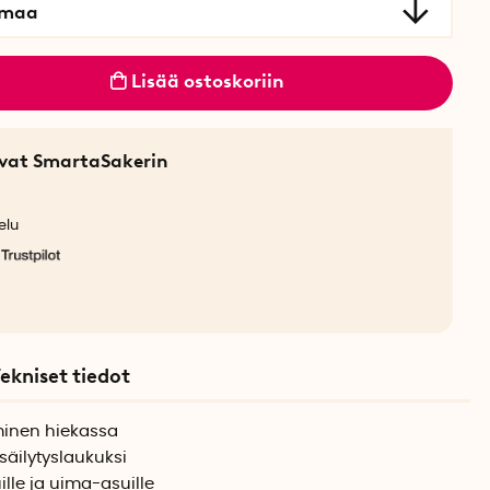
rmaa
Lisää ostoskoriin
sevat SmartaSakerin
elu
ekniset tiedot
minen hiekassa
säilytyslaukuksi
le ja uima-asuille