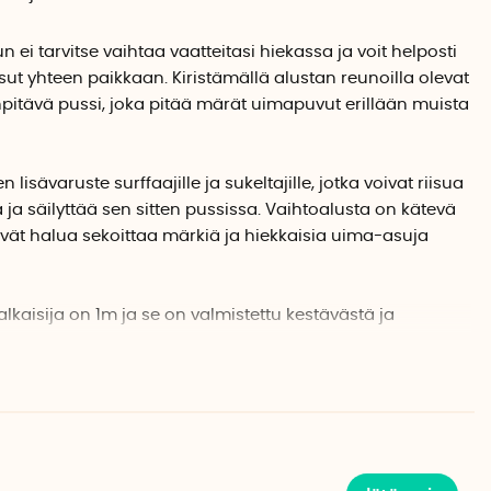
 ei tarvitse vaihtaa vaatteitasi hiekassa ja voit helposti
ut yhteen paikkaan. Kiristämällä alustan reunoilla olevat
npitävä pussi, joka pitää märät uimapuvut erillään muista
isävaruste surffaajille ja sukeltajille, jotka voivat riisua
a säilyttää sen sitten pussissa. Vaihtoalusta on kätevä
eivät halua sekoittaa märkiä ja hiekkaisia uima-asuja
lkaisija on 1m ja se on valmistettu kestävästä ja
ta, joka on helppo huuhdella. Alustan mukana
jossa voit säilyttää vaihtoalustan.