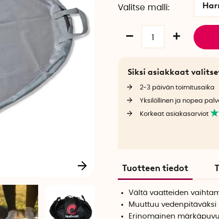
Ha
Valitse malli
Siksi asiakkaat valit
2-3 päivän toimitusaika
Yksilöllinen ja nopea palv
Korkeat asiakasarviot
Tuotteen tiedot
T
Vältä vaatteiden vaihta
Muuttuu vedenpitäväksi 
Erinomainen märkäpuvuil