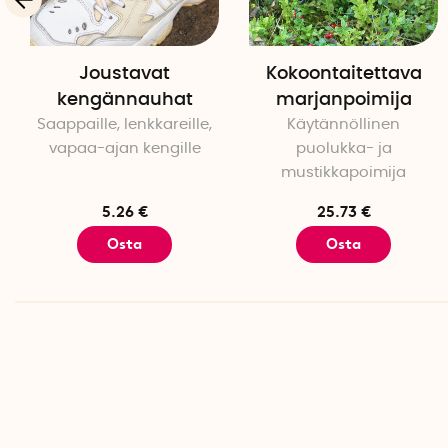
Joustavat
Kokoontaitettava
kengännauhat
marjanpoimija
Saappaille, lenkkareille,
Käytännöllinen
vapaa-ajan kengille
puolukka- ja
mustikkapoimija
5.26 €
25.73 €
Osta
Osta