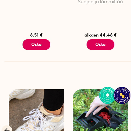
Suojaa ja lämmittää
8.51 €
alkaen 44.46 €
Osta
Osta