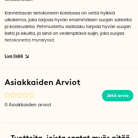
Kannettavan tietokoneen kotelossa on vettä hylkivä
ulkokerros, joka tarjoaa hyvän ensimmäisen suojan sateelta
ja kosteudelta. Pehmustettu sisätasku tarjoaa hyvän suojan
lialta ja iskuilta, ja siinä on vedenpitävä suljin, joka suojaa
tietokonetta myrskyssä.
Taita sisätaskun suljin vähintään kolme kertaa ennen kuin
suljet kannettavan tietokoneen kotelon. Se antaa
kannettavan tietokoneen kotelolle vedenpitävän tiivisteen ja
vaikuttava IP-luokitus IPX6 tarkoittaa, että kotelo on täysin
Asiakkaiden Arviot
vesitiivis voimakkaita sadekuuroja vastaan.
Ulkopuolella oleva säädettävä tarrakiinnitys helpottaa
Jätä arvio
sulkimen säätämistä kannettavan tietokoneen koon
0
Asiakkaiden arviot
mukaan. Taita enemmän pienemmille kannettaville
tietokoneille ja vähemmän suurille tietokoneille.
Ulkotasku tarvikkeille
Ulkoisessa verkkotaskussa voit säilyttää tietokoneen hiiren,
Tuotteita, joista saatat myös pitää