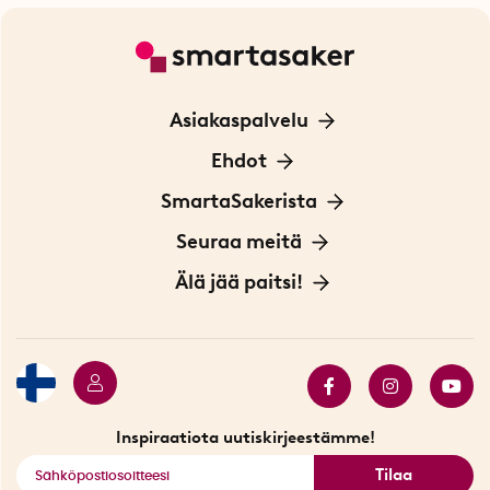
Asiakaspalvelu
Ota yhteyttä
Ehdot
Tietoa evästeistä
SmartaSakerista
Yksityisyydensuoja
Meistä
Seuraa meitä
Sopimusehdot
Myymälä Tukholmassa
Innovaattoriblogi
Älä jää paitsi!
Ympäristöystävälliset toimitukset
Lahjakortti
Myydyimmät tuotteet
Tarjouskulma
Katso kaikki älykkäät tuotteet
Inspiraatiota uutiskirjeestämme!
Tilaa