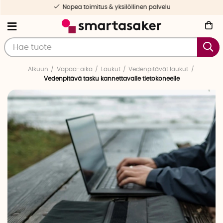
Nopea toimitus & yksilöllinen palvelu
Alkuun
Vapaa-aika
Laukut
Vedenpitävät laukut
Vedenpitävä tasku kannettavalle tietokoneelle