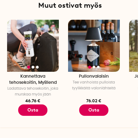
Muut ostivat myös
Kannettava
Pullonvalaisin
J
tehosekoitin, MyBlend
Tee vanhoista pulloista
tyylikkäitä valonlähteitä
Ladattava tehosekoitin, joka
murskaa myös jään
46.76 €
76.02 €
Osta
Osta