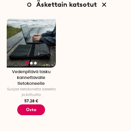
Äskettain katsotut
Vedenpitävä tasku
kannettavalle
tietokoneelle
Suojaa tietokonetta sateelta
ja kolhuilta
57.28 €
Osta