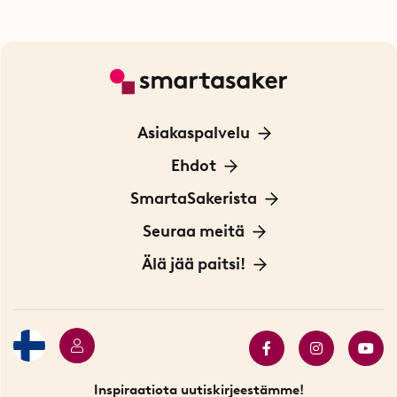
Asiakaspalvelu
Ota yhteyttä
Ehdot
Tietoa evästeistä
SmartaSakerista
Yksityisyydensuoja
Meistä
Seuraa meitä
Sopimusehdot
Myymälä Tukholmassa
Innovaattoriblogi
Älä jää paitsi!
Ympäristöystävälliset toimitukset
Lahjakortti
Myydyimmät tuotteet
Tarjouskulma
Katso kaikki älykkäät tuotteet
Inspiraatiota uutiskirjeestämme!