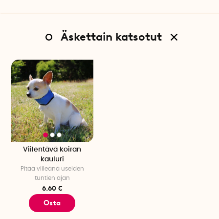
Äskettain katsotut
Viilentävä koiran
kauluri
Pitää viileänä useiden
tuntien ajan
6.60 €
Osta