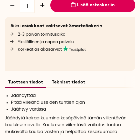
Lisää ostoskoriin
Siksi asiakkaat valitsevat SmartaSakerin
2-3 päivän toimitusaika
Yksilöllinen ja nopea palvelu
Korkeat asiakasarviot
Tuotteen tiedot
Tekniset tiedot
Jäähdyttää
Pitää viileänä useiden tuntien ajan
Jäähtyy vartissa
Jäähdytä koiraa kuumina kesäpäivinä tämän viilentävän
kauluksen avulla. Kauluksen viilentävä vaikutus tuntuu
mukavalta kaulaa vasten ja helpottaa kesäkuumalla.