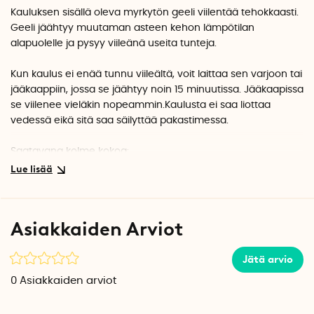
Kauluksen sisällä oleva myrkytön geeli viilentää tehokkaasti.
Geeli jäähtyy muutaman asteen kehon lämpötilan
alapuolelle ja pysyy viileänä useita tunteja.
Kun kaulus ei enää tunnu viileältä, voit laittaa sen varjoon tai
jääkaappiin, jossa se jäähtyy noin 15 minuutissa. Jääkaapissa
se viilenee vieläkin nopeammin.Kaulusta ei saa liottaa
vedessä eikä sitä saa säilyttää pakastimessa.
Saatavana kolme kokoa:
Kaulan ympärysmitta:
Small: 15–30 cm
Medium:
25–45 cm
Asiakkaiden Arviot
Large: 45 cm - 65 cm
Jätä arvio
0
Asiakkaiden arviot