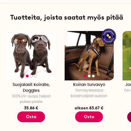
Tuotteita, joista saatat myös pitää
Suojalasit koiralle,
Koiran turvavyö
Jo
Doggles
Törmäystestatut
För
koiranvaljaat autoon
100% UV-suoja, helpot
pukea päälle
35.86 €
alkaen 83.67 €
Osta
Osta