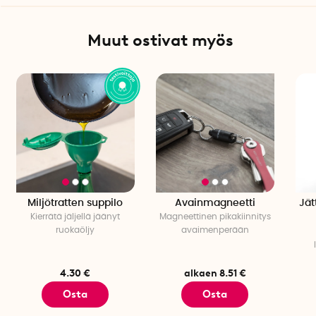
Muut ostivat myös
Miljötratten suppilo
Avainmagneetti
Jät
Kierrätä jäljellä jäänyt
Magneettinen pikakiinnitys
ruokaöljy
avaimenperään
4.30 €
alkaen 8.51 €
Osta
Osta