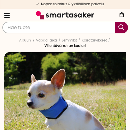
Nopea toimitus & yksilöllinen palvelu
Alkuun
Vapaa-aika
Lemmikit
Koiratarvikkeet
Viilentävä koiran kauluri