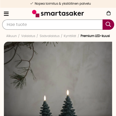
Nopea toimitus & yksilöllinen palvelu
Alkuun
Valaistus
Sisävalaistus
Kynttilät
Premium LED-kuusi