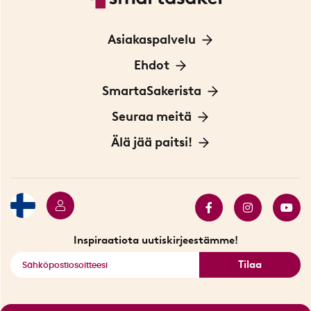
Asiakaspalvelu
Ota yhteyttä
Ehdot
Tietoa evästeistä
SmartaSakerista
Yksityisyydensuoja
Meistä
Seuraa meitä
Sopimusehdot
Myymälä Tukholmassa
Innovaattoriblogi
Älä jää paitsi!
Ympäristöystävälliset toimitukset
Lahjakortti
Myydyimmät tuotteet
Tarjouskulma
Katso kaikki älykkäät tuotteet
Inspiraatiota uutiskirjeestämme!
Tilaa