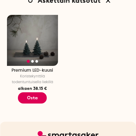
Äskettain katsotut
Premium LED-kuusi
Koristekynttilä
todentuntuisella liekillä
alkaen 38.15 €
Osta