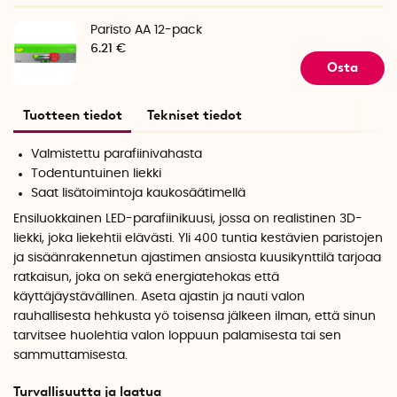
Paristo AA 12-pack
6.21 €
Osta
Tuotteen tiedot
Tekniset tiedot
Valmistettu parafiinivahasta
Todentuntuinen liekki
Saat lisätoimintoja kaukosäätimellä
Ensiluokkainen LED-parafiinikuusi, jossa on realistinen 3D-
liekki, joka liekehtii elävästi. Yli 400 tuntia kestävien paristojen
ja sisäänrakennetun ajastimen ansiosta kuusikynttilä tarjoaa
ratkaisun, joka on sekä energiatehokas että
käyttäjäystävällinen. Aseta ajastin ja nauti valon
rauhallisesta hehkusta yö toisensa jälkeen ilman, että sinun
tarvitsee huolehtia valon loppuun palamisesta tai sen
sammuttamisesta.
Turvallisuutta ja laatua