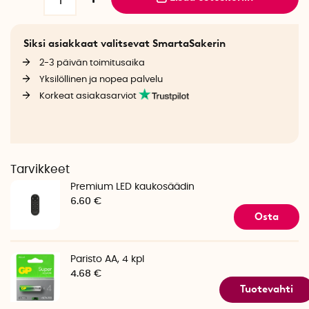
Siksi asiakkaat valitsevat SmartaSakerin
2-3 päivän toimitusaika
Yksilöllinen ja nopea palvelu
Korkeat asiakasarviot
Tarvikkeet
Premium LED kaukosäädin
6.60 €
Osta
Paristo AA, 4 kpl
4.68 €
Tuotevahti