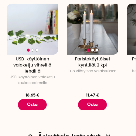
USB-käyttöinen
Paristokäyttöiset
P
valoketju vihreillä
kynttilät 2 kpl
to
lehdillä
Luo viihtyisän valaistuksen
USB-käyttöinen valoketju
kaukosäätimellä
18.65 €
11.47 €
Osta
Osta