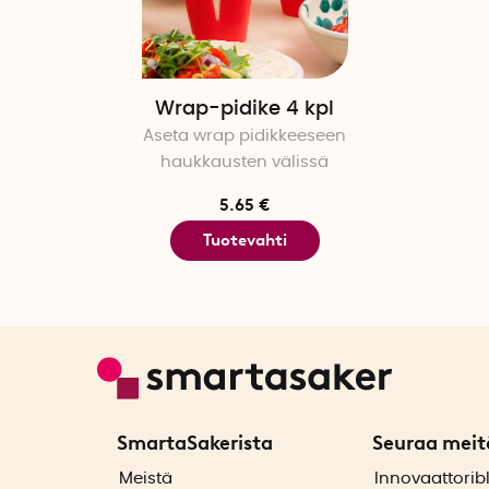
Wrap-pidike 4 kpl
Aseta wrap pidikkeeseen
haukkausten välissä
5.65 €
Tuotevahti
SmartaSakerista
Seuraa meit
ä
Meistä
Innovaattorib