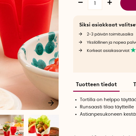
Siksi asiakkaat valit
2-3 päivän toimitusaika
Yksilöllinen ja nopea palv
Korkeat asiakasarviot
Tuotteen tiedot
T
Tortilla on helppo täyttä
Runsaasti tilaa täytteille
Astianpesukoneen kest