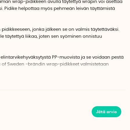
man wrap-pidikkeen avulla täytettyä wrapin voi asettaa
i. Pidike helpottaa myös pehmeän leivän täyttämistä
 pidikkeeseen, jonka jälkeen se on valmis täytettäväksi.
ule täytettyä liikaa, joten sen syöminen onnistuu
 elintarvikehyväksytystä PP-muovista ja se voidaan pestä
 of Sweden -brändin wrap-pidikkeet valmistetaan
-pidikettä
p-pidikettä
Jätä arvio
ksytty PP-muovi