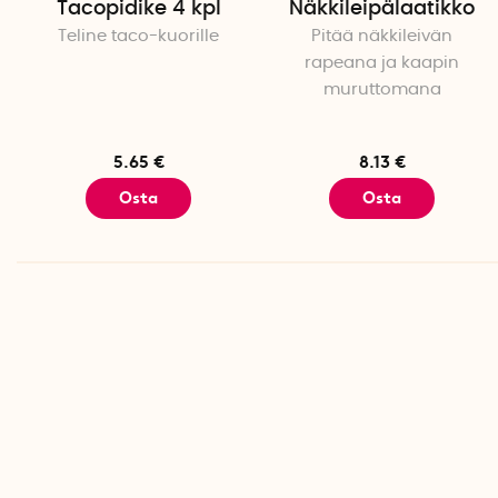
Tacopidike 4 kpl
Näkkileipälaatikko
Teline taco-kuorille
Pitää näkkileivän
rapeana ja kaapin
muruttomana
5.65 €
8.13 €
Osta
Osta