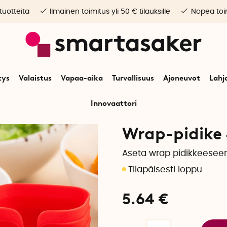
 tuotteita
Ilmainen toimitus yli 50 € tilauksille
Nopea toim
tys
Valaistus
Vapaa-aika
Turvallisuus
Ajoneuvot
Lahj
Innovaattori
Alkuun
Koti
Keittiötarvikkeet
Wrap-pidike 4 kpl
Wrap-pidike 
Aseta wrap pidikkeesee
5.64
€