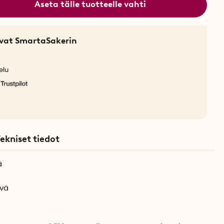
Aseta tälle tuotteelle vahti
sevat SmartaSakerin
elu
ekniset tiedot
ä
ävä