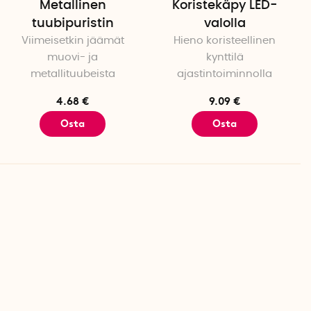
Metallinen
Koristekäpy LED-
tuubipuristin
valolla
Viimeisetkin jäämät
Hieno koristeellinen
muovi- ja
kynttilä
metallituubeista
ajastintoiminnolla
4.68 €
9.09 €
Osta
Osta