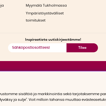
oja
Myymälä Tukholmassa
Ympäristöystävälliset
toimitukset
Inspiraatiota uutiskirjeestämme!
Tilaa
stomme sisältöä ja markkinointia sekä tarjotaksemme p
yväksy ja sulje". Voit milloin tahansa muuttaa evästeasetuk