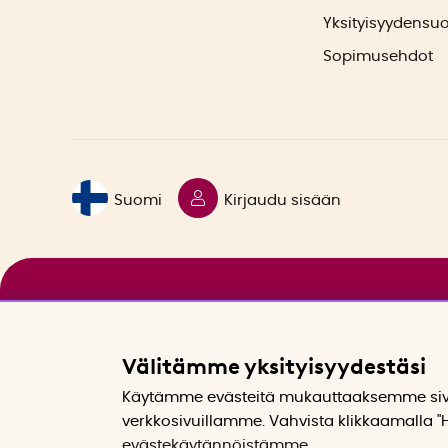
Yksityisyydensu
Sopimusehdot
Suomi
Kirjaudu sisään
Välitämme yksityisyydestäsi
Käytämme evästeitä mukauttaaksemme sivu
verkkosivuillamme. Vahvista klikkaamalla "H
evästekäytännöistämme
.