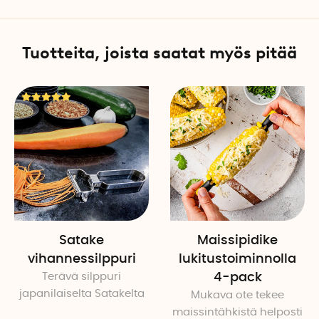
Tuotteita, joista saatat myös pitää
Satake
Maissipidike
vihannessilppuri
lukitustoiminnolla
Terävä silppuri
4-pack
japanilaiselta Satakelta
Mukava ote tekee
maissintähkistä helposti