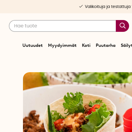
Valikoituja ja testattuja
Uutuudet
Myydyimmät
Koti
Puutarha
Säily