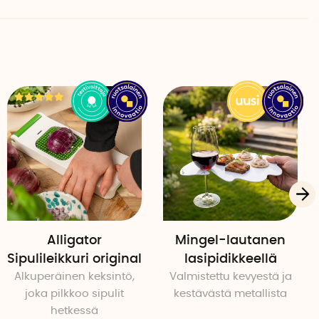
Alligator
Mingel-lautanen
Sipulileikkuri original
lasipidikkeellä
Alkuperäinen keksintö,
Valmistettu kevyestä ja
joka pilkkoo sipulit
kestävästä metallista
hetkessä