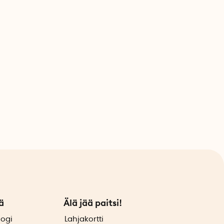
ä
Älä jää paitsi!
logi
Lahjakortti