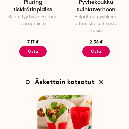
Pluring
Pyyhekoukku
tiskirätinpidike
suihkuverhoon
Kiinnittyy hyvin - ilman
Helpottaa pyyhkeen
poraamista
ottamista suihkusta
käsin
7.17 €
2.38 €
Osta
Osta
Äskettain katsotut