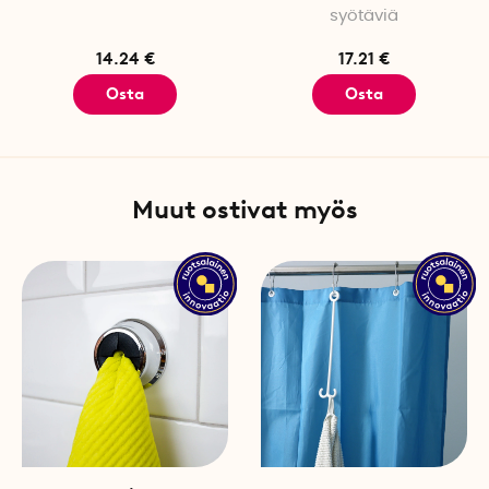
syötäviä
14.24 €
17.21 €
Osta
Osta
Muut ostivat myös