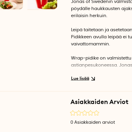
Jonas of Swedenin valmista
pöydälle haukkausten ajaks
erilaisin herkuin.
Leipä taitetaan ja asetetaan
Pidikkeen avulla leipää ei t
vaivattomammin.
Wrap-pidike on valmistettu
astianpesukoneessa. Jonas
Ruotsissa.
Pakkauksessa on 4 kpl wrap
Asiakkaiden Arviot
Tuotetiedot
Pakkaukseen sisältyy: 4 wra
Materiaali: Elintarvikehyvä
0
Asiakkaiden arviot