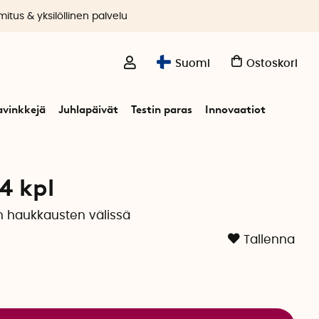
itus & yksilöllinen palvelu
Suomi
Ostoskori
avinkkejä
Juhlapäivät
Testin paras
Innovaatiot
4 kpl
n haukkausten välissä
Tallenna