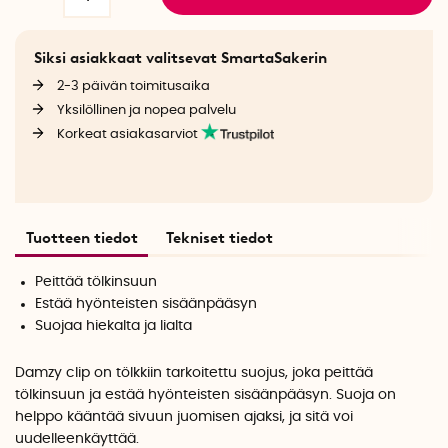
Siksi asiakkaat valitsevat SmartaSakerin
2-3 päivän toimitusaika
Yksilöllinen ja nopea palvelu
Korkeat asiakasarviot
Tuotteen tiedot
Tekniset tiedot
Peittää tölkinsuun
Estää hyönteisten sisäänpääsyn
Suojaa hiekalta ja lialta
Damzy clip on tölkkiin tarkoitettu suojus, joka peittää
tölkinsuun ja estää hyönteisten sisäänpääsyn. Suoja on
helppo kääntää sivuun juomisen ajaksi, ja sitä voi
uudelleenkäyttää.