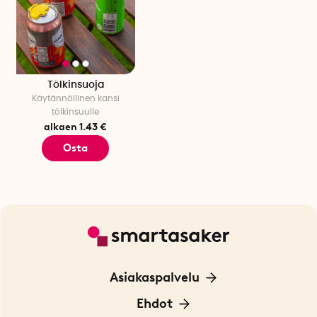
Tölkinsuoja
Käytännöllinen kansi
tölkinsuulle
alkaen 1.43 €
Osta
Asiakaspalvelu
Ota yhteyttä
Ehdot