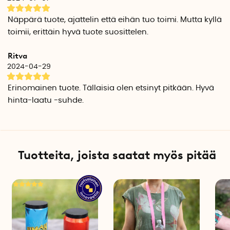
Pituus: 3,7 cm
Leveys: 3,9 cm
Näppärä tuote, ajattelin että eihän tuo toimi. Mutta kyllä
Korkeus: 0,6 cm
toimii, erittäin hyvä tuote suosittelen.
Paino: n. 5-10 g
Ritva
Valitse 1 kpl tai 6 kpl pakkaus.
2024-04-29
Toimitetaan satunnaisessa värissä.
Erinomainen tuote. Tällaisia olen etsinyt pitkään. Hyvä
hinta-laatu -suhde.
Tuotteita, joista saatat myös pitää