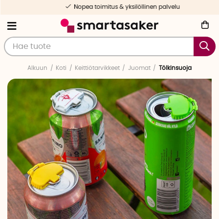
Nopea toimitus & yksilöllinen palvelu
Alkuun
Koti
Keittiötarvikkeet
Juomat
Tölkinsuoja