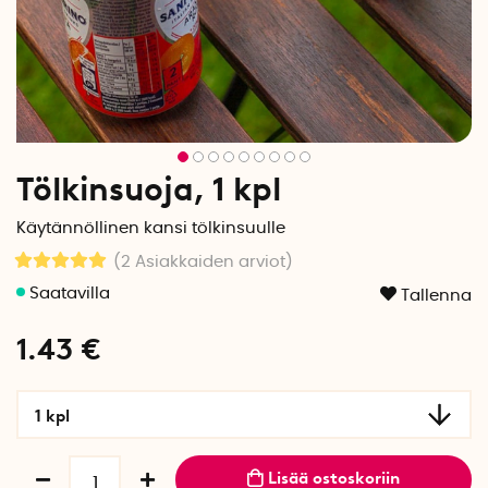
Tölkinsuoja, 1 kpl
Käytännöllinen kansi tölkinsuulle
(2
Asiakkaiden arviot
)
Tallenna
1.43
€
1 kpl
Lisää ostoskoriin