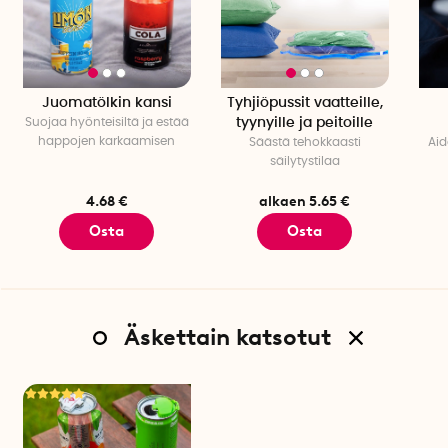
Juomatölkin kansi
Tyhjiöpussit vaatteille,
Suojaa hyönteisiltä ja estää
tyynyille ja peitoille
happojen karkaamisen
Säästä tehokkaasti
Aid
säilytystilaa
4.68 €
alkaen 5.65 €
Osta
Osta
Äskettain katsotut