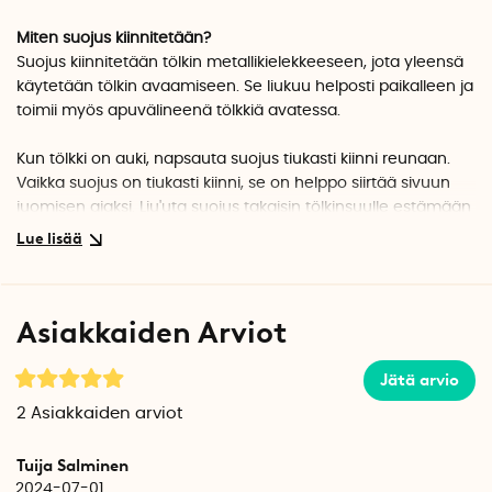
Miten suojus kiinnitetään?
Suojus kiinnitetään tölkin metallikielekkeeseen, jota yleensä
käytetään tölkin avaamiseen. Se liukuu helposti paikalleen ja
toimii myös apuvälineenä tölkkiä avatessa.
Kun tölkki on auki, napsauta suojus tiukasti kiinni reunaan.
Vaikka suojus on tiukasti kiinni, se on helppo siirtää sivuun
juomisen ajaksi. Liu'uta suojus takaisin tölkinsuulle estämään
lian ja hyönteisten sisäänpääsy.
Suojus ei tee tölkistä vesitiivistä, mutta se minimoi
ulosvaluvan juoman määrän, jos tölkki kaatuu vahingossa.
Asiakkaiden Arviot
Damzy clip on käsinpestävä.
Damzy clip -suojuksen on tuottanut ranskalainen Akline-
Jätä arvio
yritys.
2
Asiakkaiden arviot
Huom! Damzy clip toimitetaan satunnaisessa värissä.
Tuija Salminen
Tuotetiedot
2024-07-01