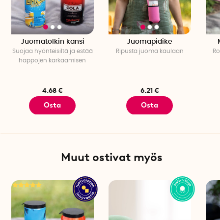
Juomatölkin kansi
Juomapidike
Suojaa hyönteisiltä ja estää
Ripusta juoma kaulaan
Ro
happojen karkaamisen
4.68 €
6.21 €
Osta
Osta
Muut ostivat myös