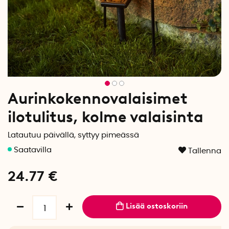
Aurinkokennovalaisimet
ilotulitus, kolme valaisinta
Latautuu päivällä, syttyy pimeässä
Tallenna
24.77
€
Lisää ostoskoriin