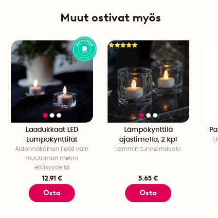
Muut ostivat myös
Laadukkaat LED
Lämpökynttilä
Pa
Lämpökynttilät
ajastimella, 2 kpl
L
Aidonnäköinen liekki vain
Lämmin tunnelmavalo
muutaman metrin
etäisyydeltä
12.91 €
5.65 €
Osta
Osta