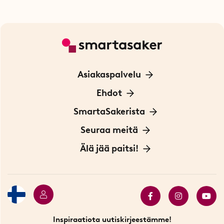
Asiakaspalvelu
Ota yhteyttä
Ehdot
Tietoa evästeistä
SmartaSakerista
Yksityisyydensuoja
Meistä
Seuraa meitä
Sopimusehdot
Myymälä Tukholmassa
Innovaattoriblogi
Älä jää paitsi!
Ympäristöystävälliset toimitukset
Lahjakortti
Myydyimmät tuotteet
Tarjouskulma
Katso kaikki älykkäät tuotteet
Inspiraatiota uutiskirjeestämme!