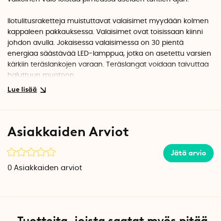
Ilotulitusraketteja muistuttavat valaisimet myydään kolmen
kappaleen pakkauksessa. Valaisimet ovat toisissaan kiinni
johdon avulla. Jokaisessa valaisimessa on 30 pientä
energiaa säästävää LED-lamppua, jotka on asetettu varsien
kärkiin teräslankojen varaan. Teräslangat voidaan taivuttaa
haluttuun muotoon.
Valaisimet on helppo painaa maahan ja ne voidaan asettaa
jopa 33 cm:n etäisyydelle toisistaan. Valaisemasta kulkee
200 cm pituinen johto aurinkopaneeliin. Pitkän johdon
Asiakkaiden Arviot
ansiosta voit asettaa aurinkopaneelin aurinkoiseen paikkaan
ja valot hieman etäämmälle oleviin puihin tai pensaisiin.
Jätä arvio
Akun optimoimiseksi paneeli kannattaa asettaa AUTO-tilaan
0
Asiakkaiden arviot
päivällä ja OFF-tilaan yöllä kolmen ensimmäisen
vuorokauden ajaksi. Kun paneeli on ollut auringossa 36
tuntia, voidaan se jättää AUTO-tilaan.
Aurinkokennovalaisimia suositellaan säilyttämään sisätiloissa
talven aikana.
Tuotteita, joista saatat myös pitää