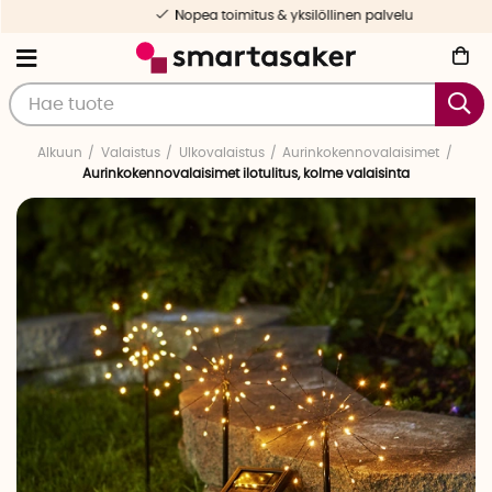
Nopea toimitus & yksilöllinen palvelu
Alkuun
Valaistus
Ulkovalaistus
Aurinkokennovalaisimet
Aurinkokennovalaisimet ilotulitus, kolme valaisinta