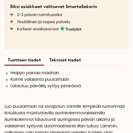
Siksi asiakkaat valitsevat SmartaSakerin
2-3 päivän toimitusaika
Yksilöllinen ja nopea palvelu
Korkeat asiakasarviot
Tuotteen tiedot
Tekniset tiedot
Helppo painaa maahan
Kolme valaisinta puutarhaan
Latautuu päivällä, syttyy pimeässä
Luo puutarhaan tai sorapolun varrelle lempeää tunnelmaa
ilotulitusta muistuttavilla aurinkokennovalaisimilla.
Aurinkokennot latautuvat auringossa päivän aikana ja
valaisimet syttyvät automaattisesti illan tultua. Lämmin,
valkoinen valo loistaa pimeässä useiden tuntien ajan.