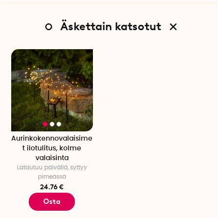
Äskettain katsotut
Aurinkokennovalaisime
t ilotulitus, kolme
valaisinta
Latautuu päivällä, syttyy
pimeässä
24.76 €
Osta