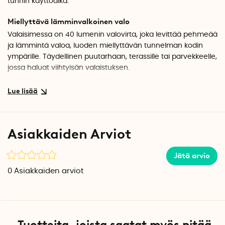
tunnin käyttöaika.
Miellyttävä lämminvalkoinen valo
Valaisimessa on 40 lumenin valovirta, joka levittää pehmeää
ja lämmintä valoa, luoden miellyttävän tunnelman kodin
ympärille. Täydellinen puutarhaan, terassille tai parvekkeelle,
jossa haluat viihtyisän valaistuksen.
Maavalaisin hämäräsensorilla
Integroitu aurinkopaneeli lataa akkua päivän aikana ja
sisäänrakennettu hämäräsensori sytyttää valaisimen
automaattisesti, kun pimeys laskeutuu. Täydellä latauksella
Asiakkaiden Arviot
lampulla on jopa 6 tunnin käyttöaika. Aseta suoraan
auringonvaloon parasta latausta varten.
Jätä arvio
Kestävä ja tyylikäs ulkovalaistus
0
Asiakkaiden arviot
Vicini on moderni mustasta alumiinista valmistettu lampu,
joka sopii useimpiin ulkotiloihin. Se toimii yhtä hyvin
koristevalaistuksena kuin valaistakseen kävelyteitä ja
sisäänkäyntejä.
Tuotteita, joista saatat myös pitää