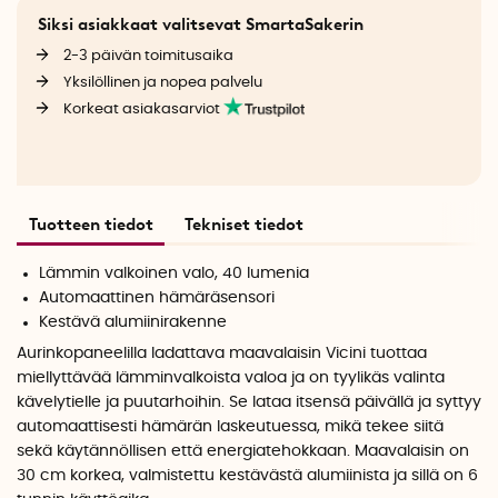
Siksi asiakkaat valitsevat SmartaSakerin
2-3 päivän toimitusaika
Yksilöllinen ja nopea palvelu
Korkeat asiakasarviot
Tuotteen tiedot
Tekniset tiedot
Lämmin valkoinen valo, 40 lumenia
Automaattinen hämäräsensori
Kestävä alumiinirakenne
Aurinkopaneelilla ladattava maavalaisin Vicini tuottaa
miellyttävää lämminvalkoista valoa ja on tyylikäs valinta
kävelytielle ja puutarhoihin. Se lataa itsensä päivällä ja syttyy
automaattisesti hämärän laskeutuessa, mikä tekee siitä
sekä käytännöllisen että energiatehokkaan. Maavalaisin on
30 cm korkea, valmistettu kestävästä alumiinista ja sillä on 6