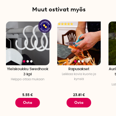
Muut ostivat myös
Yleiskoukku Swedhook
Rapusakset
Aur
3 kpl
Leikkaa kovia kuoria ja
kynsiä
Helppo ottaa mukaan
La
5.55 €
23.81 €
Osta
Osta