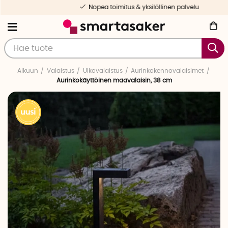
Nopea toimitus & yksilöllinen palvelu
Alkuun
Valaistus
Ulkovalaistus
Aurinkokennovalaisimet
Aurinkokäyttöinen maavalaisin, 38 cm