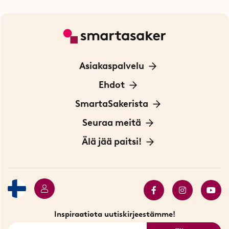
Asiakaspalvelu
Ota yhteyttä
Ehdot
Tietoa evästeistä
SmartaSakerista
Yksityisyydensuoja
Meistä
Seuraa meitä
Sopimusehdot
Myymälä Tukholmassa
Innovaattoriblogi
Älä jää paitsi!
Ympäristöystävälliset toimitukset
Lahjakortti
Myydyimmät tuotteet
Tarjouskulma
Katso kaikki älykkäät tuotteet
Inspiraatiota uutiskirjeestämme!