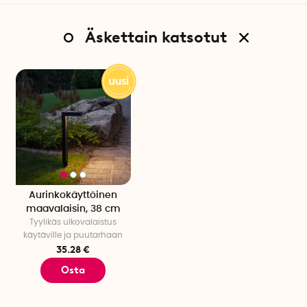
Äskettain katsotut
Aurinkokäyttöinen
maavalaisin, 38 cm
Tyylikäs ulkovalaistus
käytäville ja puutarhaan
35.28 €
Osta