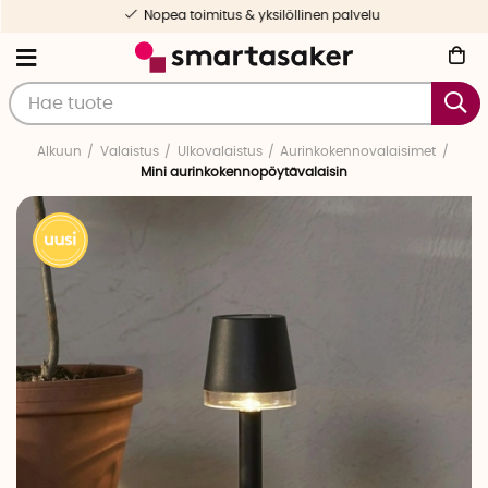
Nopea toimitus & yksilöllinen palvelu
Alkuun
Valaistus
Ulkovalaistus
Aurinkokennovalaisimet
Mini aurinkokennopöytävalaisin