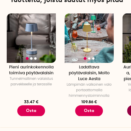
Syvyys: 8 cm
Valonlähde: LED, mukana, ei vaihdettavissa
Akku: 1 kpl ladattavat AA-paristot, mukana
Akunkesto: noin 5h
Valovirta: 5 lumenia
Väri: 3000K, lämminvalkoinen
Sensori: Pimeys/Valosensori
Käyttöalue: Ulkokäyttöön
Kappaleita per pakkaus: 1 kpl
Pieni aurinkokennolla
Ladattava
Aur
toimiva pöytävalaisin
pöytävalaisin, Molto
a,
Tunnelmallinen valaistus
Luce Aesta
pie
parvekkeelle ja terassille
Lämpimän valkoinen valo
V
portaattomalla
l
himmennystoiminnolla
33.47 €
109.86 €
Osta
Osta