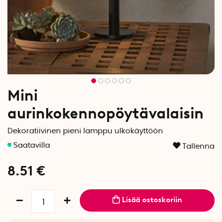
Mini
aurinkokennopöytävalaisin
Dekoratiivinen pieni lamppu ulkokäyttöön
Tallenna
8.51
€
Lisää ostoskoriin