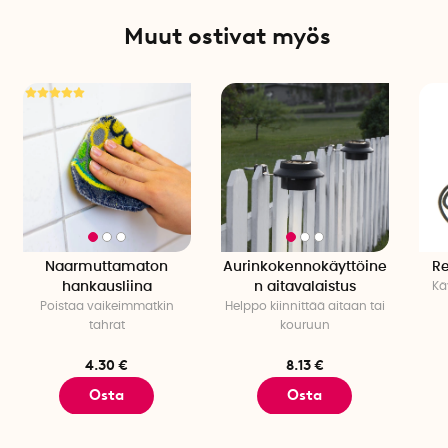
Muut ostivat myös
Naarmuttamaton
Aurinkokennokäyttöine
Re
hankausliina
n aitavalaistus
Kä
Poistaa vaikeimmatkin
Helppo kiinnittää aitaan tai
tahrat
kouruun
4.30 €
8.13 €
Osta
Osta