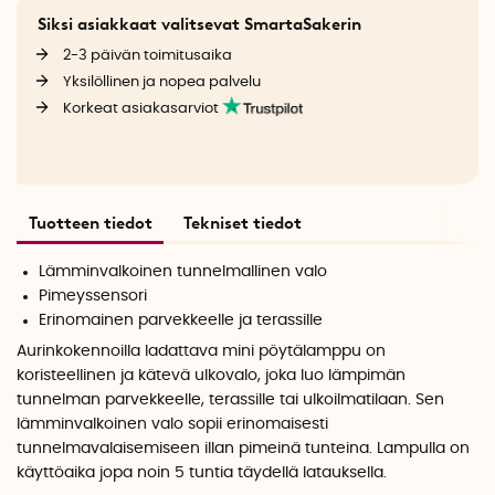
Siksi asiakkaat valitsevat SmartaSakerin
2-3 päivän toimitusaika
Yksilöllinen ja nopea palvelu
Korkeat asiakasarviot
Tuotteen tiedot
Tekniset tiedot
Lämminvalkoinen tunnelmallinen valo
Pimeyssensori
Erinomainen parvekkeelle ja terassille
Aurinkokennoilla ladattava mini pöytälamppu on
koristeellinen ja kätevä ulkovalo, joka luo lämpimän
tunnelman parvekkeelle, terassille tai ulkoilmatilaan. Sen
lämminvalkoinen valo sopii erinomaisesti
tunnelmavalaisemiseen illan pimeinä tunteina.
Lampulla on
käyttöaika jopa noin 5 tuntia täydellä latauksella.