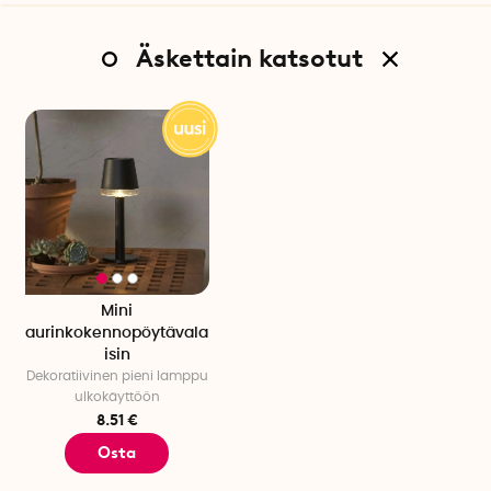
Äskettain katsotut
Mini
aurinkokennopöytävala
isin
Dekoratiivinen pieni lamppu
ulkokäyttöön
8.51 €
Osta