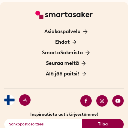
Asiakaspalvelu
Ota yhteyttä
Ehdot
Tietoa evästeistä
SmartaSakerista
Yksityisyydensuoja
Meistä
Seuraa meitä
Sopimusehdot
Myymälä Tukholmassa
Innovaattoriblogi
Älä jää paitsi!
Ympäristöystävälliset toimitukset
Lahjakortti
Myydyimmät tuotteet
Tarjouskulma
Katso kaikki älykkäät tuotteet
Inspiraatiota uutiskirjeestämme!
Tilaa