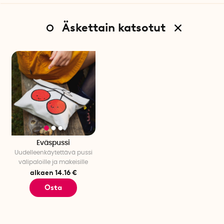
Äskettain katsotut
Eväspussi
Uudelleenkäytettävä pussi
välipaloille ja makeisille
alkaen 14.16 €
Osta