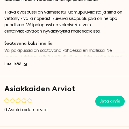
Tilava eväspussi on valmistettu luomupuuvillasta ja siinä on
vettähylkivä ja nopeasti kuivuva sisäpuoli, joka on helppo
puhdistaa. Välipalapussi on valmistettu vain
elintarvikekäyttöön hyväksytyistä materiaaleista.
Saatavana kaksi mallia
Välipalapussia on saatavana kahdessa eri mallissa. Ne
eroavat toisistaan siinä, että niissä on erilaiset suljentatavat.
Toisessa mallissa on tarranauhalla suljettava kansi ja toinen
malli suljetaan vetoketjulla.
Kuinka paljon eväspussiin mahtuu?
Asiakkaiden Arviot
Molempiin malleihin mahtuu 4 kpl tennispalloja (ja vähän
enemmän).
Jätä arvio
Eväspussi, Tarranauha
0
Asiakkaiden arviot
Tässä eväspussissa on tarranauhalla suljettava kansi.
Malli palkittiin Australian Clean + Conscious Award 2021 -
palkinnolla "Kids meal time" -kategoriassa.