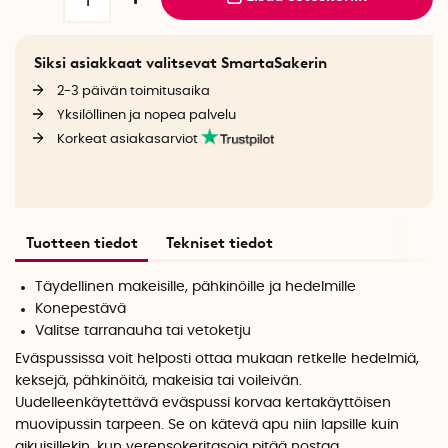
Siksi asiakkaat valitsevat SmartaSakerin
2-3 päivän toimitusaika
Yksilöllinen ja nopea palvelu
Korkeat asiakasarviot
Tuotteen tiedot
Tekniset tiedot
Täydellinen makeisille, pähkinöille ja hedelmille
Konepestävä
Valitse tarranauha tai vetoketju
Eväspussissa voit helposti ottaa mukaan retkelle hedelmiä,
keksejä, pähkinöitä, makeisia tai voileivän.
Uudelleenkäytettävä eväspussi korvaa kertakäyttöisen
muovipussin tarpeen. Se on kätevä apu niin lapsille kuin
aikuisillekin, kun verensokeritasoja pitää nostaa.