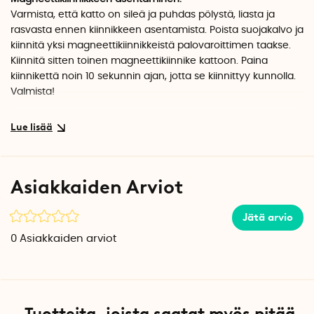
Varmista, että katto on sileä ja puhdas pölystä, liasta ja
rasvasta ennen kiinnikkeen asentamista. Poista suojakalvo ja
kiinnitä yksi magneettikiinnikkeistä palovaroittimen taakse.
Kiinnitä sitten toinen magneettikiinnike kattoon. Paina
kiinnikettä noin 10 sekunnin ajan, jotta se kiinnittyy kunnolla.
Valmista!
Magneettisen kiinnikkeen avulla voit helposti irrottaa
palovaroittimen paristoa vaihdettaessa tai puhdistuksen
ajaksi. Muista, että kun olet liimannut kiinnikkeet paikoilleen,
niitä ei voi siirtää.
Asiakkaiden Arviot
Tuotetiedot
Halkaisija 6 cm
Jätä arvio
Korkeus: 0,6 cm
0
Asiakkaiden arviot
Teippi: 3M
Tuotteita, joista saatat myös pitää