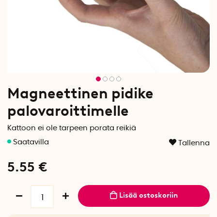
Magneettinen pidike
palovaroittimelle
Kattoon ei ole tarpeen porata reikiä
Tallenna
5.55
€
Lisää ostoskoriin