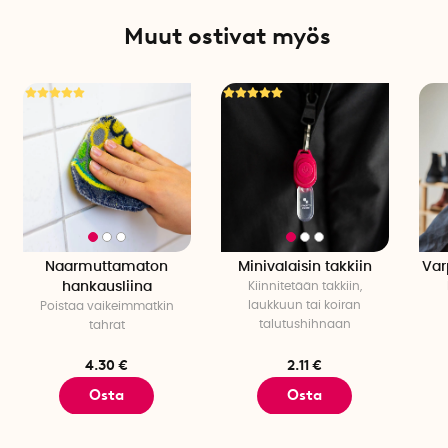
Muut ostivat myös
Naarmuttamaton
Minivalaisin takkiin
Var
hankausliina
Kiinnitetään takkiin,
laukkuun tai koiran
Poistaa vaikeimmatkin
talutushihnaan
tahrat
4.30 €
2.11 €
Osta
Osta