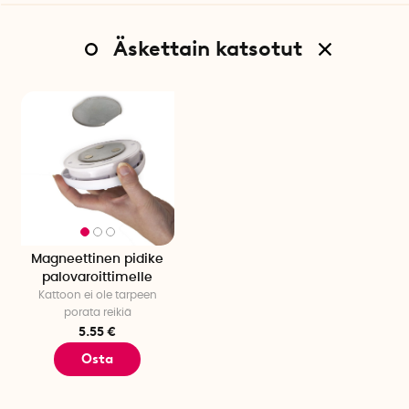
Äskettain katsotut
Magneettinen pidike
palovaroittimelle
Kattoon ei ole tarpeen
porata reikiä
5.55 €
Osta