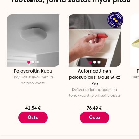
Palovaroitin Kupu
Automaattinen
P
Tyylikäs, turvallinen ja
palosuojaus, Maus Stixx
Help
helppo koota
Pro
Kväver elden nopeasti ja
tehokkaasti pienissä tiloissa
42.54 €
76.49 €
Osta
Osta