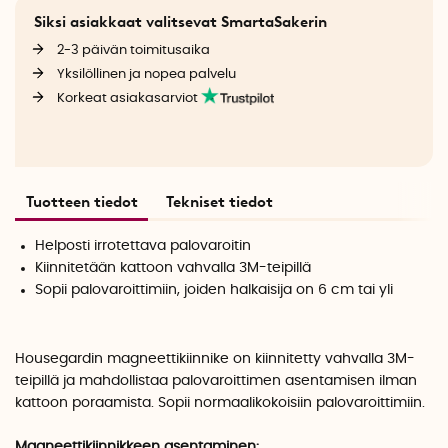
Siksi asiakkaat valitsevat SmartaSakerin
2-3 päivän toimitusaika
Yksilöllinen ja nopea palvelu
Korkeat asiakasarviot
Tuotteen tiedot
Tekniset tiedot
Helposti irrotettava palovaroitin
Kiinnitetään kattoon vahvalla 3M-teipillä
Sopii palovaroittimiin, joiden
halkaisija
on 6 cm tai yli
Housegardin magneettikiinnike on kiinnitetty vahvalla 3M-
teipillä ja mahdollistaa palovaroittimen asentamisen ilman
kattoon poraamista. Sopii normaalikokoisiin palovaroittimiin.
Magneettikiinnikkeen asentaminen: