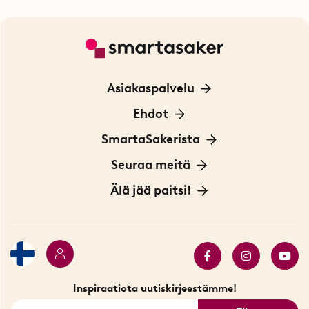
Asiakaspalvelu
Ota yhteyttä
Ehdot
Tietoa evästeistä
SmartaSakerista
Yksityisyydensuoja
Meistä
Seuraa meitä
Sopimusehdot
Myymälä Tukholmassa
Innovaattoriblogi
Älä jää paitsi!
Ympäristöystävälliset toimitukset
Lahjakortti
Myydyimmät tuotteet
Tarjouskulma
Katso kaikki älykkäät tuotteet
Inspiraatiota uutiskirjeestämme!