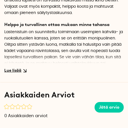
ansiosta lapsesi on turvassa mukavasti missä ikinä oletkin.
Valjaat ovat myös kompaktit, helppo koota ja mahtuvat
omaan pieneen säilytystaskuunsa.
Helppo ja turvallinen ottaa mukaan minne tahansa
Lastenistuin on suunniteltu toimimaan useimpien kahvila- ja
ruokailutuolien kanssa, joten se on erittäin monipuolinen.
Olitpa sitten ystävän luona, matkalla tai halusitpa vain pitää
kädet vapaana ravintolassa, sen avulla voit nopeasti luoda
lapsellesi turvallisen paikan. Se vie vain vähän tilaa, kun sitä
ei käytetä, ja se mahtuu helposti vaihtolaukkuun tai
reppuun.
Kasvaa lapsesi mukana
Valjaiden soljet ovat säädettävissä, ja niiden avulla tuote
Asiakkaiden Arviot
voidaan mukauttaa lapsesi kokoon. Valjaita voidaan siis
käyttää siitä lähtien, kun lapsi pystyy istumaan itsenäisesti
Jätä arvio
(noin 6 kk), aina noin 2-vuotiaaksi asti.
0
Asiakkaiden arviot
Pienikokoinen ja helppo ottaa mukaan
Kun valjaita ei käytetä, ne taittuvat nopeasti kokoon