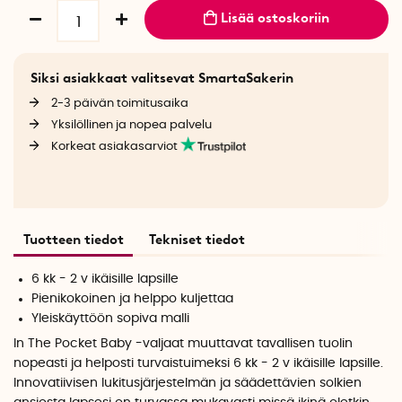
Lisää ostoskoriin
Siksi asiakkaat valitsevat SmartaSakerin
2-3 päivän toimitusaika
Yksilöllinen ja nopea palvelu
Korkeat asiakasarviot
Tuotteen tiedot
Tekniset tiedot
6 kk - 2 v ikäisille lapsille
Pienikokoinen ja helppo kuljettaa
Yleiskäyttöön sopiva malli
In The Pocket Baby -valjaat muuttavat tavallisen tuolin
nopeasti ja helposti turvaistuimeksi 6 kk - 2 v ikäisille lapsille.
Innovatiivisen lukitusjärjestelmän ja säädettävien solkien