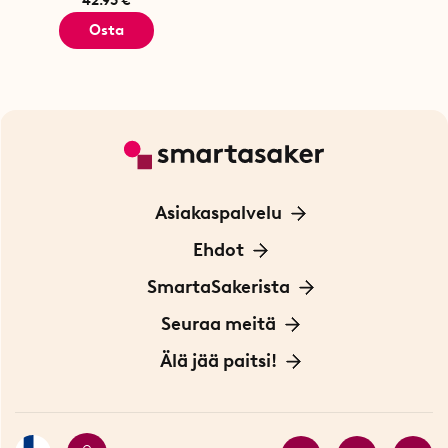
Osta
Asiakaspalvelu
Ota yhteyttä
Ehdot
Tietoa evästeistä
SmartaSakerista
Yksityisyydensuoja
Meistä
Seuraa meitä
Sopimusehdot
Myymälä Tukholmassa
Innovaattoriblogi
Älä jää paitsi!
Ympäristöystävälliset toimitukset
Lahjakortti
Myydyimmät tuotteet