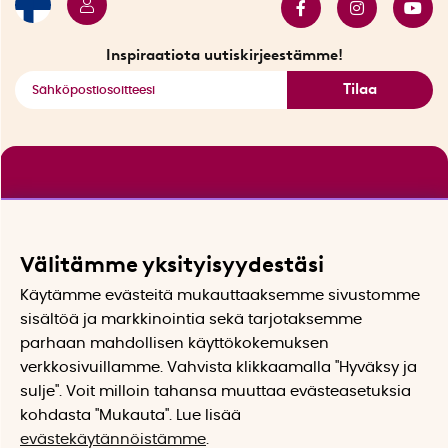
Tarjouskulma
Katso kaikki älykkäät tuotteet
Inspiraatiota uutiskirjeestämme!
Tilaa
Välitämme yksityisyydestäsi
Käytämme evästeitä mukauttaaksemme sivustomme
sisältöä ja markkinointia sekä tarjotaksemme
parhaan mahdollisen käyttökokemuksen
verkkosivuillamme. Vahvista klikkaamalla "Hyväksy ja
sulje". Voit milloin tahansa muuttaa evästeasetuksia
kohdasta "Mukauta". Lue lisää
evästekäytännöistämme
.