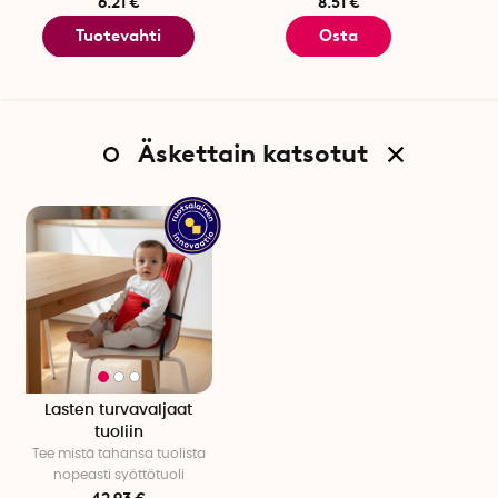
6.21 €
8.51 €
Tuotevahti
Osta
Äskettain katsotut
Lasten turvavaljaat
tuoliin
Tee mistä tahansa tuolista
nopeasti syöttötuoli
42.93 €