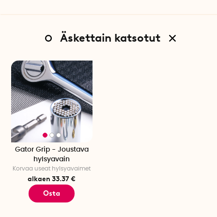
Äskettain katsotut
Gator Grip - Joustava
hylsyavain
Korvaa useat hylsyavaimet
alkaen 33.37 €
Osta