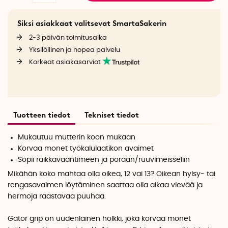
Siksi asiakkaat valitsevat SmartaSakerin
2-3 päivän toimitusaika
Yksilöllinen ja nopea palvelu
Korkeat asiakasarviot
Tuotteen tiedot
Tekniset tiedot
Mukautuu mutterin koon mukaan
Korvaa monet työkalulaatikon avaimet
Sopii räikkävääntimeen ja poraan/ruuvimeisseliin
Mikähän koko mahtaa olla oikea, 12 vai 13? Oikean hylsy- tai
rengasavaimen löytäminen saattaa olla aikaa vievää ja
hermoja raastavaa puuhaa.
Gator grip on uudenlainen holkki, joka korvaa monet