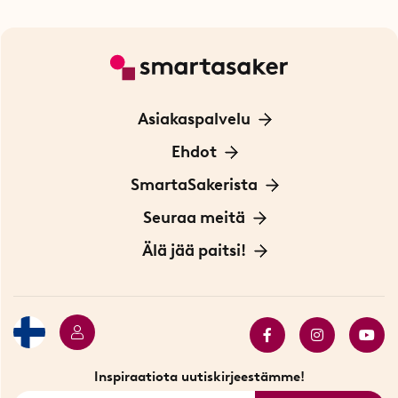
Asiakaspalvelu
Ota yhteyttä
Ehdot
Tietoa evästeistä
SmartaSakerista
Yksityisyydensuoja
Meistä
Seuraa meitä
Sopimusehdot
Myymälä Tukholmassa
Innovaattoriblogi
Älä jää paitsi!
Ympäristöystävälliset toimitukset
Lahjakortti
Myydyimmät tuotteet
Tarjouskulma
Katso kaikki älykkäät tuotteet
Inspiraatiota uutiskirjeestämme!