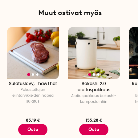
Muut ostivat myös
Sulatuslevy, ThawThat
Bokashi 2.0
Ru
Pakastettujen
aloituspakkaus
elintarvikkeiden nopea
Aloituspakkaus bokashi-
K
sulatus
kompostointiin
h
83.19 €
155.28 €
Osta
Osta