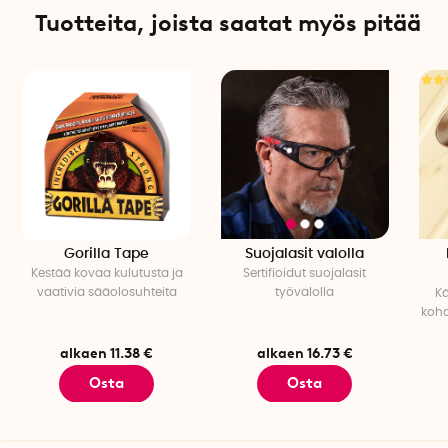
Tuotteita, joista saatat myös pitää
räikkävääntimeen
Gator grip on aito ja alkuperäinen patentoitu malli.
Gorilla Tape
Suojalasit valolla
Kestää kovaa kulutusta ja
Sertifioidut suojalasit
vaativia sääolosuhteita
työvalolla
Kä
kohd
alkaen 11.38 €
alkaen 16.73 €
Osta
Osta