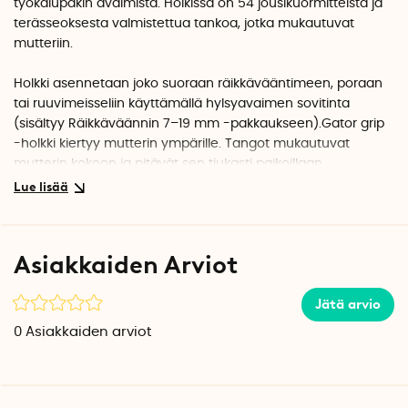
työkalupakin avaimista. Holkissa on 54 jousikuormitteista ja
terässeoksesta valmistettua tankoa, jotka mukautuvat
mutteriin.
Holkki asennetaan joko suoraan räikkävääntimeen, poraan
tai ruuvimeisseliin käyttämällä hylsyavaimen sovitinta
(sisältyy Räikkäväännin 7–19 mm -pakkaukseen).Gator grip
-holkki kiertyy mutterin ympärille. Tangot mukautuvat
mutterin kokoon ja pitävät sen tiukasti paikoillaan.
Monet työkalut korvaava holkki on oiva työkalu niin autoon,
veneeseen, kotiin kuin asuntoautoon.
Asiakkaiden Arviot
Saatavilla on pakkaus, johon sisältyy räikkäväännin ja holkki,
tai voit ostaa pelkän holkin.
Jätä arvio
Gator grip – Räikkäväännin 3/8\",
holkki 7–19 mm ja
sovitin
0
Asiakkaiden arviot
poraa ja ruuvimeisseliä varten
Gator grip – Holkki 7–19 mm muttereille – sopii 3/8”
räikkävääntimeen
Gator grip – Holkki 11–32 mm muttereille, sopii 1/2”