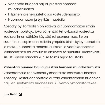
Vähentää huonoa hajua ja estää homeen
muodostumista
Hiljainen ja energiatehokas kosteudenpoisto
Huomaamaton ja tyylikäs muotoilu
Absodry by Torrbollen on kätevä ja huomaamaton ilman
kosteudenpoistaja, joka vähentää tehokkaasti kosteutta
kodissa ilman sähkön käyttöä tai asentamista. Se on
suunniteltu sopimaan kaikkiin ympäristöihin, kylpyhuoneista
ja makuuhuoneista matkailuautoihin ja vaatekaappeihin.
Minimalistisen muotoilunsa ansiosta se sulautuu luontevasti
sisustukseen samalla kun se toimii hiljaa taustalla.
Vähentää huonoa hajua ja estää homeen muodostumista
Vähentämällä tehokkaasti ylimääräistä kosteutta ilmassa
Absodry-kosteudenpoistaja auttaa vähentämään huonojen
hajujen syntymistä huoneessa. Kuivempi ympäristö tekee
homeen ja bakteerien kehittymisen vaikeammaksi, mikä
auttaa luomaan raikkaamman ja miellyttävämmän
sisäilmaston.