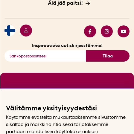
Myymälä Tukholmassa
Innovaattoriblogi
Älä jää paitsi!
Ympäristöystävälliset toimitukset
Lahjakortti
Myydyimmät tuotteet
Tarjouskulma
Katso kaikki älykkäät tuotteet
Inspiraatiota uutiskirjeestämme!
Tilaa
Välitämme yksityisyydestäsi
Käytämme evästeitä mukauttaaksemme sivustomme
sisältöä ja markkinointia sekä tarjotaksemme
parhaan mahdollisen käyttökokemuksen