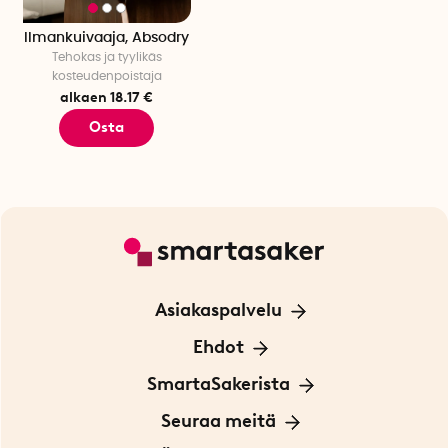
Ilmankuivaaja, Absodry
Tehokas ja tyylikäs
kosteudenpoistaja
alkaen 18.17 €
Osta
Asiakaspalvelu
Ota yhteyttä
Ehdot
Tietoa evästeistä
SmartaSakerista
Yksityisyydensuoja
Meistä
Seuraa meitä
Sopimusehdot