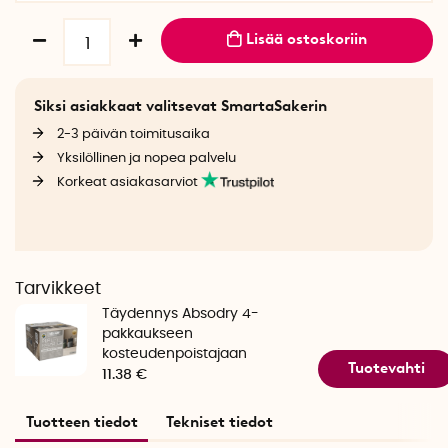
Lisää ostoskoriin
Siksi asiakkaat valitsevat SmartaSakerin
2-3 päivän toimitusaika
Yksilöllinen ja nopea palvelu
Korkeat asiakasarviot
Tarvikkeet
Täydennys Absodry 4-
pakkaukseen
kosteudenpoistajaan
Tuotevahti
11.38 €
Tuotteen tiedot
Tekniset tiedot