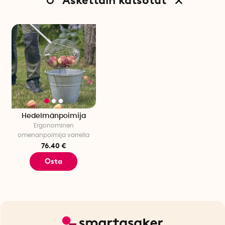
Äskettain katsotut
Hedelmänpoimija
Ergonominen
omenanpoimija varrella
76.40 €
Osta