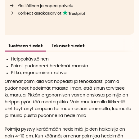
Yksilöllinen ja nopea palvelu
Korkeat asiakasarviot
Tuotteen tiedot
Tekniset tiedot
Helppokäyttöinen
Poimii pudonneet hedelmät maasta
Pitkä, ergonominen kahva
Omenanpoimijalla voit nopeasti ja tehokkaasti poimia
pudonneet hedelmät maasta ilman, että sinun tarvitsee
kumartua. Pitkän ergonomisen varren ansiosta poimija on
helppo pyörittää maata pitkin. Vain muutamalla liikkeellä
olet täyttänyt ämpärin tai muun astian omenoilla, luumuilla
ja muilla puista pudonneilla hedelmillä.
Poimija pystyy keräämään hedelmiä, joiden halkaisija on
noin 4-10 cm. Kun käännät omenanpoimijaa hedelmän