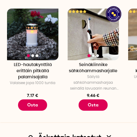
LED-hautakynttilä
Seinäkiinnike
erittäin pitkällä
sähköhammasharjalle
palamisajalla
Säilytä
U
sähköhammasharjaa
Valaisee jopa 1000 tuntia
seinällä lavuaarin reunan
sijaan
7.17 €
9.46 €
Osta
Osta