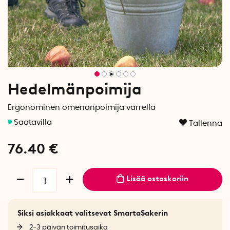
Hedelmänpoimija
Ergonominen omenanpoimija varrella
Tallenna
76.40
€
Lisää ostoskoriin
Siksi asiakkaat valitsevat SmartaSakerin
2-3 päivän toimitusaika