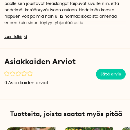
päälle sen joustavat teräslangat taipuvat sivuille niin, että
hedelmät kerääntyvät isoon astiaan. Hedelmän koosta
riippuen voit poimia noin 8-12 normaalikokoista omenaa
ennen kuin sinun täytyy tyhjentää astia.
Kun astia on täynnä, tyhjennä sisältö mukana tulevalla
telineellä, joka asetetaan esimerkiksi sangon reunalle. Aseta
poimija jalustan poikki teräslankojen leventämiseksi. Tämä
luo astiaan aukon, joka saa pudonneet hedelmät
Asiakkaiden Arviot
putoamaan ämpäriin.
Jätä arvio
Poimijalla voit myös kerätä käpyjä, golfpalloja ja muita
pyöreitä esineitä. Poimija toimii sekä tasaisilla että
0
Asiakkaiden arviot
epätasaisilla pinnoilla, eikä ruohon pituus tai syyslehdet ole
ongelma.
On monta hyvää tapaa huolehtia pudonneista hedelmistä.
Tuotteita, joista saatat myös pitää
Vähän naarmuuntunut hedelmä voidaan joko syödä, sitä voi
käyttää ruoanlaitossa tai siitä voi valmistaa hedelmämehua.
Vaurioituneet pudonneet hedelmät on myös hyvä poimia,