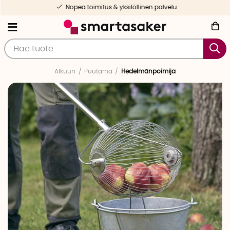
Nopea toimitus & yksilöllinen palvelu
Alkuun
Puutarha
Hedelmänpoimija