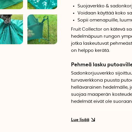
Suojaverkko & sadonkor
Voidaan käyttää koko s
Sopii omenapuille, luumu
Fruit Collector on kätevä s
hedelmäpuun rungon ympär
jotka laskeutuvat pehmeästi
on helppo kerätä.
Pehmeä lasku putoaville
Sadonkorjuuverkko sijoitt
turvaverkkona puusta putoa
hellävarainen hedelmälle, j
suojaa maaperän kosteudelta,
hedelmät eivät ole suoraa
Sadonkorjuuverkon ansiost
heitettäviä hedelmiä tule