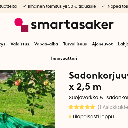
 tuotteita
Ilmainen toimitus yli 50 € tilauksille
Nopea toim
tys
Valaistus
Vapaa-aika
Turvallisuus
Ajoneuvot
Lahj
Innovaattori
Alkuun
Puutarha
Sadonkorjuuverkko hedelmäpuille
Sadonkorjuuv
x 2,5 m
Suojaverkko & sadonkorj
(1
Asiakkaide