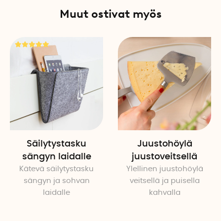
Soveltuu suurille puille, jo
Muut ostivat myös
halkaisija on noin 30 cm. 
niitä voidaan käyttää myös 
Kehitetty Suomessa
The Original Fruit Collecto
käyttää useiden vuosien a
°C asteessa) käytön jälkeen
Tuotetiedot
Materiaali: Polyesterikuitu,
Konepestävä: Max 40 °C as
Säilytystasku
Juustohöylä
Saatavana useassa eri koo
sängyn laidalle
juustoveitsellä
Kätevä säilytystasku
Ylellinen juustohöylä
sängyn ja sohvan
veitsellä ja puisella
laidalle
kahvalla