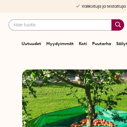
Valikoituja ja testattuja
Uutuudet
Myydyimmät
Koti
Puutarha
Säily