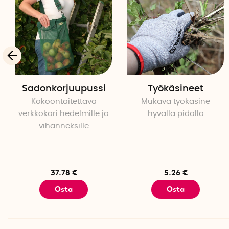
Sadonkorjuupussi
Työkäsineet
Kokoontaitettava
Mukava työkäsine
verkkokori hedelmille ja
hyvällä pidolla
vihanneksille
37.78 €
5.26 €
Osta
Osta