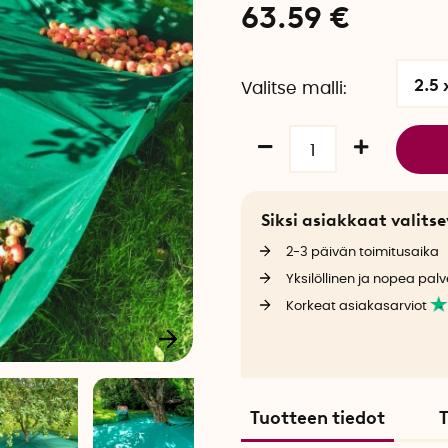
63.59
€
2.5 
Valitse malli
Siksi asiakkaat valit
2-3 päivän toimitusaika
Yksilöllinen ja nopea palv
Korkeat asiakasarviot
Tuotteen tiedot
T