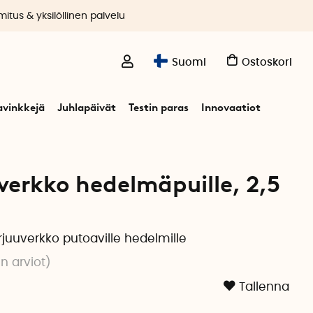
itus & yksilöllinen palvelu
Suomi
Ostoskori
avinkkejä
Juhlapäivät
Testin paras
Innovaatiot
erkko hedelmäpuille, 2,5
uuverkko putoaville hedelmille
n arviot
)
Tallenna