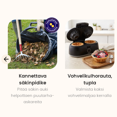
Kannettava
Vohvelikulhorauta,
säkinpidike
tupla
Pitää säkin auki
Valmista kaksi
helpottaen puutarha-
vohvelimaljaa kerralla
askareita