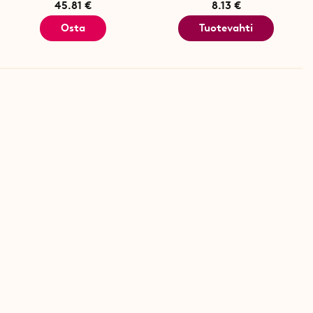
45.81 €
8.13 €
Osta
Tuotevahti