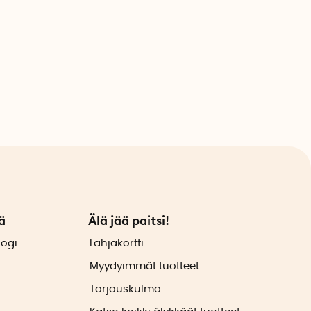
ä
Älä jää paitsi!
logi
Lahjakortti
Myydyimmät tuotteet
Tarjouskulma