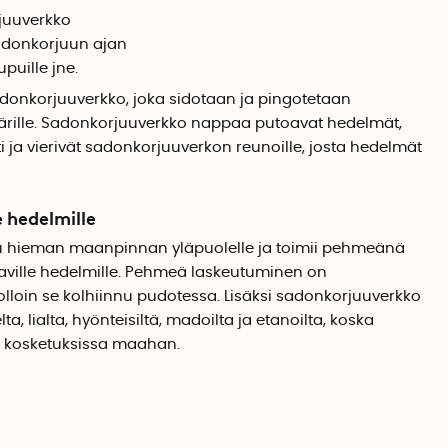
juuverkko
adonkorjuun ajan
puille jne.
adonkorjuuverkko, joka sidotaan ja pingotetaan
ille. Sadonkorjuuverkko nappaa putoavat hedelmät,
 ja vierivät sadonkorjuuverkon reunoille, josta hedelmät
 hedelmille
uu hieman maanpinnan yläpuolelle ja toimii pehmeänä
ville hedelmille. Pehmeä laskeutuminen on
olloin se kolhiinnu pudotessa. Lisäksi sadonkorjuuverkko
 lialta, hyönteisiltä, madoilta ja etanoilta, koska
n kosketuksissa maahan.
a hedelmät säilyvät hyvinä pidempään. Näin kompostiin
e vähemmän.