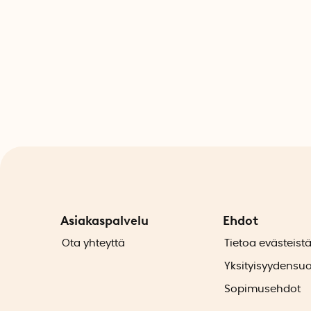
Asiakaspalvelu
Ehdot
Ota yhteyttä
Tietoa evästeist
Yksityisyydensu
Sopimusehdot