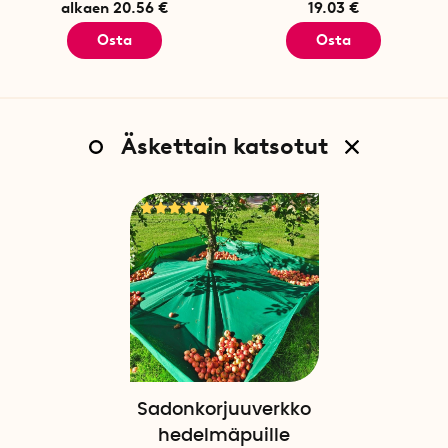
alkaen 20.56 €
19.03 €
Osta
Osta
Äskettain katsotut
Sadonkorjuuverkko
hedelmäpuille