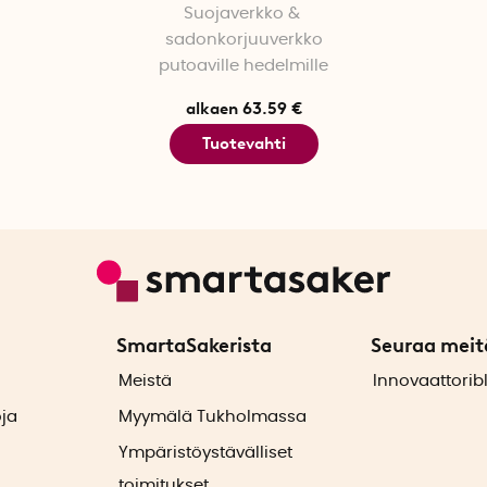
Suojaverkko &
sadonkorjuuverkko
putoaville hedelmille
alkaen 63.59 €
Tuotevahti
SmartaSakerista
Seuraa meit
ä
Meistä
Innovaattorib
oja
Myymälä Tukholmassa
Ympäristöystävälliset
toimitukset