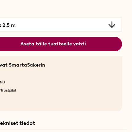
x 2.5 m
Aseta tälle tuotteelle vahti
sevat SmartaSakerin
elu
ekniset tiedot