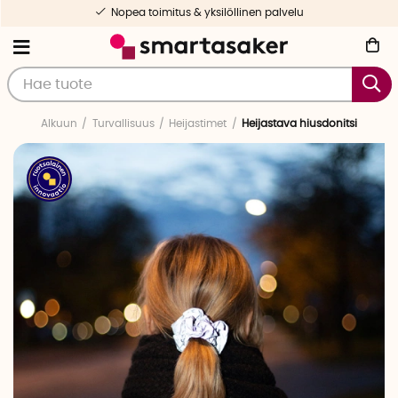
Nopea toimitus & yksilöllinen palvelu
Alkuun
Turvallisuus
Heijastimet
Heijastava hiusdonitsi