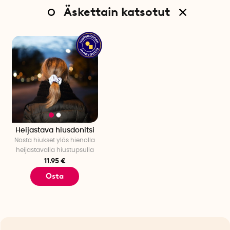
Äskettain katsotut
Heijastava hiusdonitsi
Nosta hiukset ylös hienolla
heijastavalla hiustupsulla
11.95 €
Osta