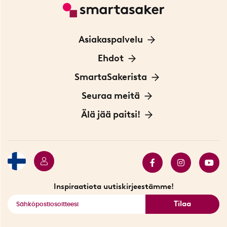
Asiakaspalvelu
Ota yhteyttä
Ehdot
Tietoa evästeistä
SmartaSakerista
Yksityisyydensuoja
Meistä
Seuraa meitä
Sopimusehdot
Myymälä Tukholmassa
Innovaattoriblogi
Älä jää paitsi!
Ympäristöystävälliset toimitukset
Lahjakortti
Myydyimmät tuotteet
Tarjouskulma
Katso kaikki älykkäät tuotteet
Inspiraatiota uutiskirjeestämme!
Tilaa