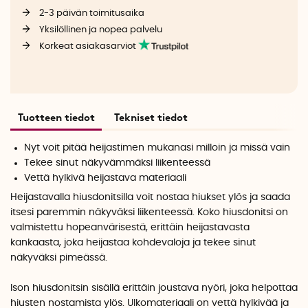
2-3 päivän toimitusaika
Yksilöllinen ja nopea palvelu
Korkeat asiakasarviot
Tuotteen tiedot
Tekniset tiedot
Nyt voit pitää heijastimen mukanasi milloin ja missä vain
Tekee sinut näkyvämmäksi liikenteessä
Vettä hylkivä heijastava materiaali
Heijastavalla hiusdonitsilla voit nostaa hiukset ylös ja saada
itsesi paremmin näkyväksi liikenteessä. Koko hiusdonitsi on
valmistettu hopeanvärisestä, erittäin heijastavasta
kankaasta, joka heijastaa kohdevaloja ja tekee sinut
näkyväksi pimeässä.
Ison hiusdonitsin sisällä erittäin joustava nyöri, joka helpottaa
hiusten nostamista ylös. Ulkomateriaali on vettä hylkivää ja