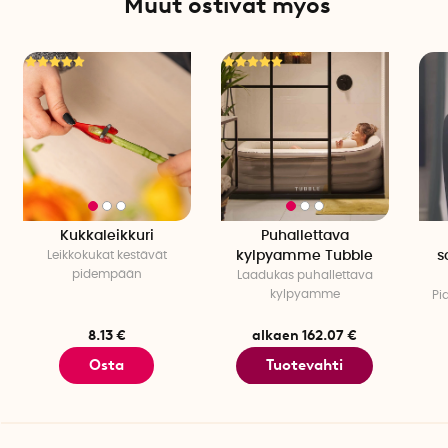
Muut ostivat myös
Kukkaleikkuri
Puhallettava
Leikkokukat kestävät
kylpyamme Tubble
s
pidempään
Laadukas puhallettava
kylpyamme
Pi
8.13 €
alkaen 162.07 €
Osta
Tuotevahti