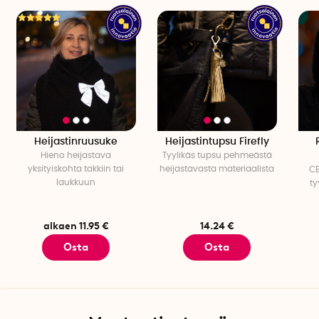
Heijastinruusuke
Heijastintupsu Firefly
Hieno heijastava
Tyylikäs tupsu pehmeästä
yksityiskohta takkiin tai
heijastavasta materiaalista
CE
laukkuun
ty
alkaen 11.95 €
14.24 €
Osta
Osta