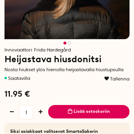
Innovaattori:
Frida Hardegård
Heijastava hiusdonitsi
Nosta hiukset ylös hienolla heijastavalla hiustupsulla
Tallenna
11.95
€
Lisää ostoskoriin
Siksi asiakkaat valitsevat SmartaSakerin