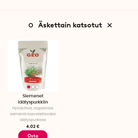
Äskettain katsotut
Siemenet
idätyspurkkiin
Hyödyllisiä, orgaanisia
siemeniä kasvatettavaksi
idätyspurkissa
4.02 €
Osta