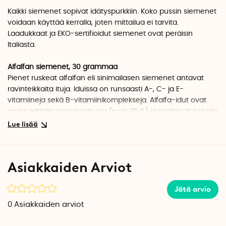
Kaikki siemenet sopivat idätyspurkkiin. Koko pussin siemenet
voidaan käyttää kerralla, joten mittailua ei tarvita.
Laadukkaat ja EKO-sertifioidut siemenet ovat peräisin
Italiasta.
Alfalfan siemenet, 30 grammaa
Pienet ruskeat alfalfan eli sinimailasen siemenet antavat
ravinteikkaita ituja. Iduissa on runsaasti A-, C- ja E-
vitamiineja sekä B-vitamiinikomplekseja. Alfalfa-idut ovat
myös erittäin proteiinipitoisia (noin 35 %) ja sisältävät keholle
tärkeitä aminohappoja. Ne sisältävät myös kalsiumia,
fosforia, kaliumia, magnesiumia ja rautaa sekä pieniä
määriä seleeniä ja sinkkiä.
Asiakkaiden Arviot
Alkuperämaa: Italia
Jätä arvio
Mungpavut, 90 grammaa
Vihreitä, rapeita ja maukkaita mungpapuja, jotka sopivat
0
Asiakkaiden arviot
täydellisesti aasialaisiin ruokiin, mehun tekemiseen tai
salaatin joukkoon. Mungpavut ovat hyviä ruoansulatukselle