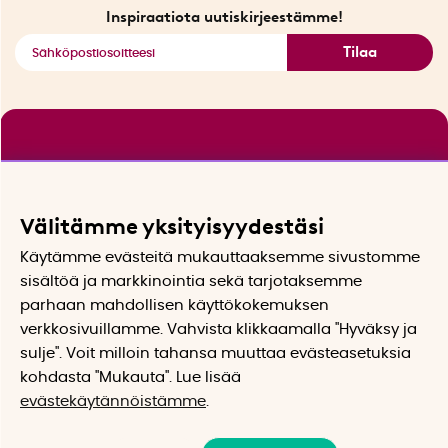
Katso kaikki älykkäät tuotteet
Inspiraatiota uutiskirjeestämme!
Tilaa
Välitämme yksityisyydestäsi
Käytämme evästeitä mukauttaaksemme sivustomme
sisältöä ja markkinointia sekä tarjotaksemme
parhaan mahdollisen käyttökokemuksen
verkkosivuillamme. Vahvista klikkaamalla "Hyväksy ja
sulje". Voit milloin tahansa muuttaa evästeasetuksia
kohdasta "Mukauta". Lue lisää
evästekäytännöistämme
.