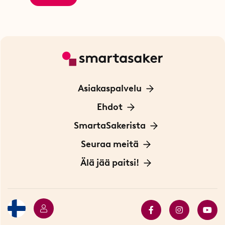
Asiakaspalvelu
Ota yhteyttä
Ehdot
Tietoa evästeistä
SmartaSakerista
Yksityisyydensuoja
Meistä
Seuraa meitä
Sopimusehdot
Myymälä Tukholmassa
Innovaattoriblogi
Älä jää paitsi!
Ympäristöystävälliset toimitukset
Lahjakortti
Myydyimmät tuotteet
Tarjouskulma