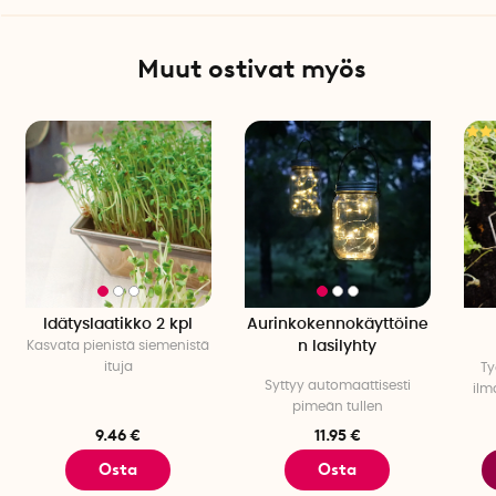
Muut ostivat myös
Idätyslaatikko 2 kpl
Aurinkokennokäyttöine
Kasvata pienistä siemenistä
n lasilyhty
ituja
Ty
Syttyy automaattisesti
ilm
pimeän tullen
9.46 €
11.95 €
Osta
Osta