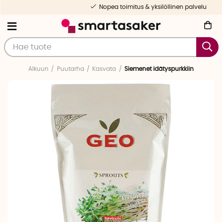
Nopea toimitus & yksilöllinen palvelu
Alkuun
Puutarha
Kasvata
Siemenet idätyspurkkiin