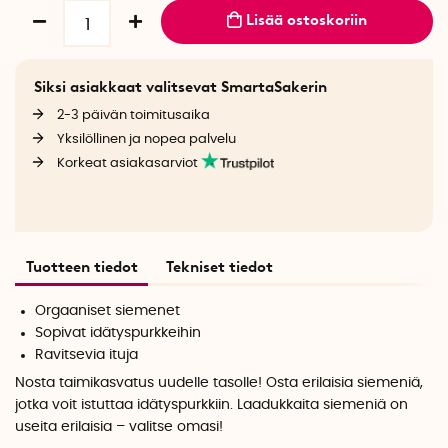
Lisää ostoskoriin
Siksi asiakkaat valitsevat SmartaSakerin
2-3 päivän toimitusaika
Yksilöllinen ja nopea palvelu
Korkeat asiakasarviot
Tuotteen tiedot
Tekniset tiedot
Orgaaniset siemenet
Sopivat idätyspurkkeihin
Ravitsevia ituja
Nosta taimikasvatus uudelle tasolle! Osta erilaisia siemeniä,
jotka voit istuttaa idätyspurkkiin. Laadukkaita siemeniä on
useita erilaisia – valitse omasi!