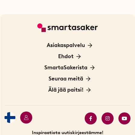
Asiakaspalvelu
Ota yhteyttä
Ehdot
Tietoa evästeistä
SmartaSakerista
Yksityisyydensuoja
Meistä
Seuraa meitä
Sopimusehdot
Myymälä Tukholmassa
Innovaattoriblogi
Älä jää paitsi!
Ympäristöystävälliset toimitukset
Lahjakortti
Myydyimmät tuotteet
Tarjouskulma
Katso kaikki älykkäät tuotteet
Inspiraatiota uutiskirjeestämme!