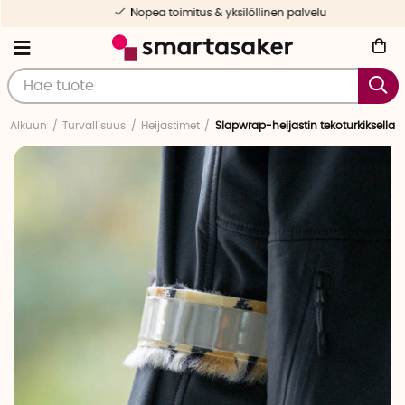
Nopea toimitus & yksilöllinen palvelu
Alkuun
Turvallisuus
Heijastimet
Slapwrap-heijastin tekoturkiksella