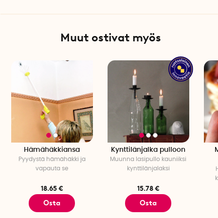
Muut ostivat myös
Hämähäkkiansa
Kynttilänjalka pulloon
Pyydystä hämähäkki ja
Muunna lasipullo kauniiksi
vapauta se
kynttilänjalaksi
k
18.65 €
15.78 €
Osta
Osta