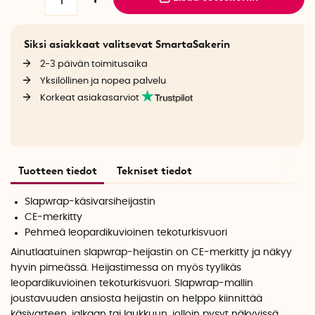
Siksi asiakkaat valitsevat SmartaSakerin
2-3 päivän toimitusaika
Yksilöllinen ja nopea palvelu
Korkeat asiakasarviot
Tuotteen tiedot
Tekniset tiedot
Slapwrap-käsivarsiheijastin
CE-merkitty
Pehmeä leopardikuvioinen tekoturkisvuori
Ainutlaatuinen slapwrap-heijastin on CE-merkitty ja näkyy
hyvin pimeässä. Heijastimessa on myös tyylikäs
leopardikuvioinen tekoturkisvuori. Slapwrap-mallin
joustavuuden ansiosta heijastin on helppo kiinnittää
käsivarteen, jalkaan tai laukkuun, jolloin pysyt näkyvissä