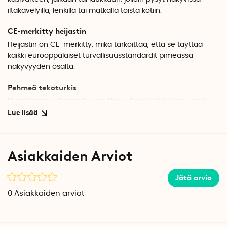
iltakävelyillä, lenkillä tai matkalla töistä kotiin.
CE-merkitty heijastin
Heijastin on CE-merkitty, mikä tarkoittaa, että se täyttää
kaikki eurooppalaiset turvallisuusstandardit pimeässä
näkyvyyden osalta.
Pehmeä tekoturkis
Heijastimen pehmeä leopardikuviollinen tekoturkisvuori luo
mukavan tunteen ja tuo samalla tyylikkään lisän asuun.
Valitse leopardikuvio tai vaaleanpunainen leopardikuvio.
Tekniset tiedot
Asiakkaiden Arviot
Väri: Valitse leopardikuvio tai vaaleanpunainen leopardikuvio
Pituus: 34,5 cm
Jätä arvio
Leveys: 3,5 cm
Näkyvyys: 150-500 m
0
Asiakkaiden arviot
Valmistusmaa: Viro
Määrä per pakkaus: 1
CE-sertifioitu