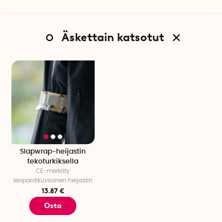
Äskettain katsotut
Slapwrap-heijastin
tekoturkiksella
CE-merkitty
leopardikuvioinen heijastin
13.87 €
Osta