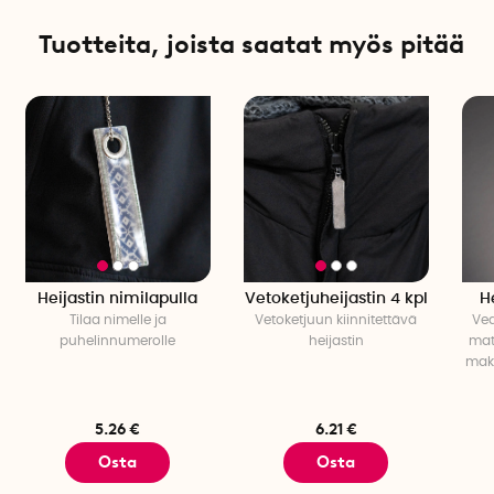
Tuotteita, joista saatat myös pitää
Heijastin nimilapulla
Vetoketjuheijastin 4 kpl
H
Tilaa nimelle ja
Vetoketjuun kiinnitettävä
Ved
puhelinnumerolle
heijastin
mat
mak
5.26 €
6.21 €
Osta
Osta