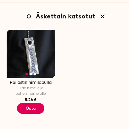
Äskettain katsotut
Heijastin nimilapulla
Tilaa nimelle ja
puhelinnumerolle
5.26 €
Osta