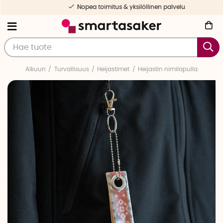
Nopea toimitus & yksilöllinen palvelu
Alkuun
Turvallisuus
Heijastimet
Heijastin nimilapulla