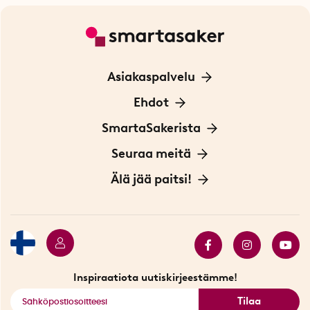
Asiakaspalvelu
Ota yhteyttä
Ehdot
Tietoa evästeistä
SmartaSakerista
Yksityisyydensuoja
Meistä
Seuraa meitä
Sopimusehdot
Myymälä Tukholmassa
Innovaattoriblogi
Älä jää paitsi!
Ympäristöystävälliset toimitukset
Lahjakortti
Myydyimmät tuotteet
Tarjouskulma
Katso kaikki älykkäät tuotteet
Inspiraatiota uutiskirjeestämme!
Tilaa