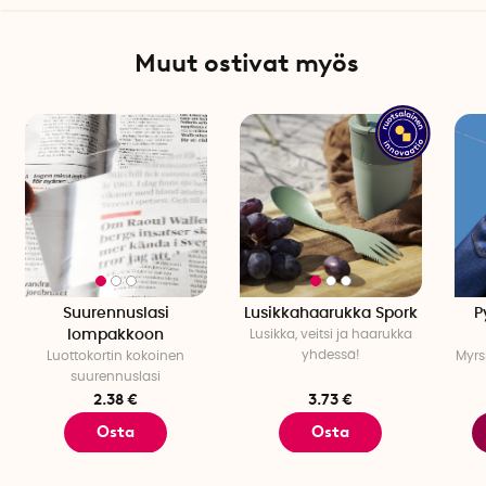
Muut ostivat myös
Suurennuslasi
Lusikkahaarukka Spork
P
lompakkoon
Lusikka, veitsi ja haarukka
yhdessä!
Luottokortin kokoinen
Myrs
suurennuslasi
2.38 €
3.73 €
Osta
Osta