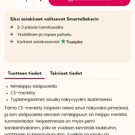
Siksi asiakkaat valitsevat SmartaSakerin
2-3 päivän toimitusaika
Yksilöllinen ja nopea palvelu
Korkeat asiakasarviot
Tuotteen tiedot
Tekniset tiedot
Nimilappu sisäpuolella
CE-merkitty
Tuplaheijastimet sivuilla näkyvyyden lisäämiseksi
Tämä CE-merkitty heijastin tekee sinut näkyväksi pimeässä,
ja sen sisäpuolella olevaan nimilappuun on helppo merkitä
tunnistetiedot. Heijastimessa on myös pieni
karabiinihakanen, jolla se voidaan kiinnittää laukkuihin,
vaatteisiin ja lastenvaunuihin. Tyylikäs muotoilu on