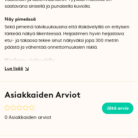
saatavana sinisellä ja punaisella kuviolla.
Näy pimeässä
Sekä pimeinä talvikuukausina että iltakävelyillä on erityisen
tärkeää näkyä liikenteessä. Heijastimen hyvin heijastava
etu- ja takaosa tekee sinut näkyväksi jopa 300 metrin
päästä ja vähentää onnettomuuksien riskiä.
Nimilappu sisäpuolella
Jos kadotat laukkusi tai reppusi, sen löytäjä voi helposti
selvittää tavaran omistajan. Nimilapussa on kentät sekä
nimelle että puhelinnumerolle tai muille tunnistetiedoille.
Karabiinihakasen avulla voit helposti siirtää heijastinta eri
Asiakkaiden Arviot
vaatekappaleiden ja laukkujen välillä.
Valitse sininen tai punainen väri
Jätä arvio
Heijastimen tyylikäs kuvio on saatavana sinisenä tai
0
Asiakkaiden arviot
punaisena.
Tekniset tiedot