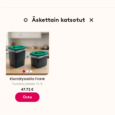
Äskettain katsotut
Kierrätysastia Frank
Puristaa jätteet 70 %
47.72 €
Osta