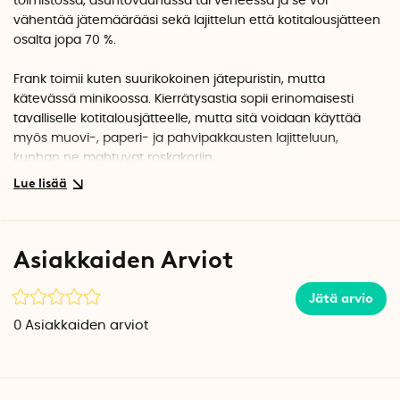
toimistossa, asuntovaunussa tai veneessä ja se voi
vähentää jätemäärääsi sekä lajittelun että kotitalousjätteen
osalta jopa 70 %.
Frank toimii kuten suurikokoinen jätepuristin, mutta
kätevässä minikoossa. Kierrätysastia sopii erinomaisesti
tavalliselle kotitalousjätteelle, mutta sitä voidaan käyttää
myös muovi-, paperi- ja pahvipakkausten lajitteluun,
kunhan ne mahtuvat roskakoriin.
Kun olet heittänyt roskat astiaan, sulje kansi ja purista
roskakoria. Jätä se sitten puristuksiin, kunnes sinne on aika
lisätä roskia ja jätettä.
Asiakkaiden Arviot
Kun roskat puristetaan pidempään, ne tiivistyvät ja pussiin
mahtuu enemmän roskia. Lisäksi muovi- ja paperijätteen
Jätä arvio
kanssa ei tarvitse mennä niin usein kaatopaikalle tai
0
Asiakkaiden arviot
lajitteluasemalle.
Voit käyttää sekä tavallisia roskapusseja että biojätepusseja,
jotka kestävät 6-8 kg painon. Jos puristat biojätettä, voit