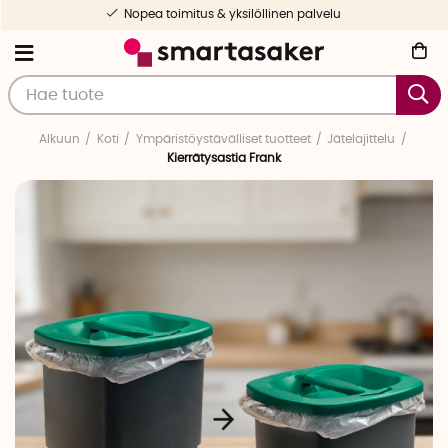
Nopea toimitus & yksilöllinen palvelu
Alkuun
Koti
Ympäristöystävälliset tuotteet
Jätelajittelu
Kierrätysastia Frank