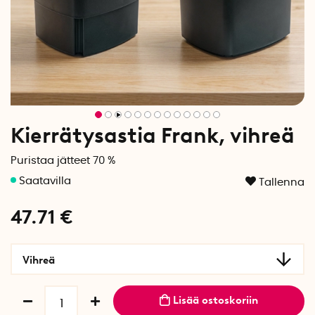
Kierrätysastia Frank, vihreä
Puristaa jätteet 70 %
Tallenna
47.71
€
Vihreä
Lisää ostoskoriin