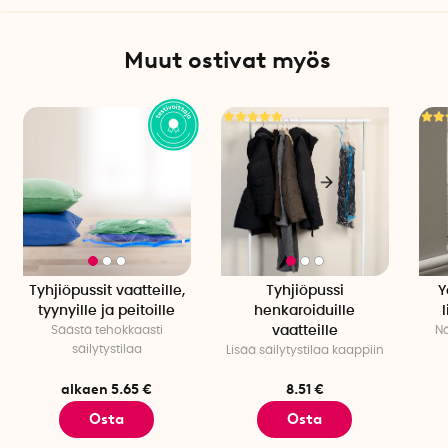
Mitat puristettuna: 20 cm x 27 cm x 25 cm
Paino: 1,5 kg
Muut ostivat myös
Tyhjiöpussit vaatteille,
Tyhjiöpussi
Y
tyynyille ja peitoille
henkaroiduille
Säästä tehokkaasti
vaatteille
Nä
säilytystilaa
Lisää säilytystilaa kaappiin
alkaen 5.65 €
8.51 €
Osta
Osta