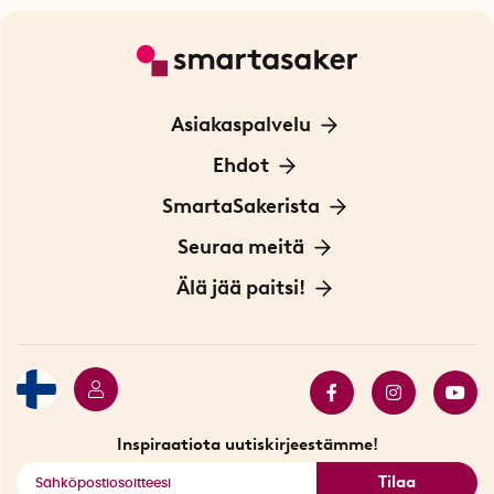
Asiakaspalvelu
Ota yhteyttä
Ehdot
Tietoa evästeistä
SmartaSakerista
Yksityisyydensuoja
Meistä
Seuraa meitä
Sopimusehdot
Myymälä Tukholmassa
Innovaattoriblogi
Älä jää paitsi!
Ympäristöystävälliset toimitukset
Lahjakortti
Myydyimmät tuotteet
Tarjouskulma
Katso kaikki älykkäät tuotteet
Inspiraatiota uutiskirjeestämme!
Tilaa