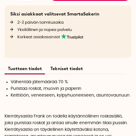
Siksi asiakkaat valitsevat SmartaSakerin
2-3 päivän toimitusaika
Yksilöllinen ja nopea palvelu
Korkeat asiakasarviot
Tuotteen tiedot
Tekniset tiedot
Vähentää jätemäärää 70 %
Puristaa roskat, muovin ja paperin
Keittiöön, veneeseen, kylpyhuoneeseen, asuntovaunuun
Kierrätysastia Frank on todella käytännöllinen roskasäiliö,
joka puristaa roskat ja antaa sinulle enemmän tilaa pussiin.
Kierrätysastia on täydellinen käytettäväksi kotona,