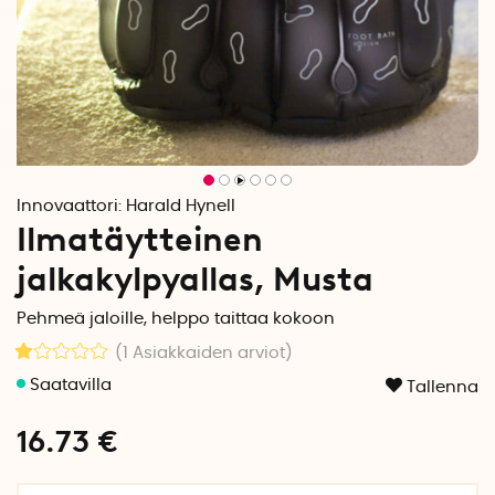
Innovaattori:
Harald Hynell
Ilmatäytteinen
jalkakylpyallas, Musta
Pehmeä jaloille, helppo taittaa kokoon
(1
Asiakkaiden arviot
)
Tallenna
16.73
€