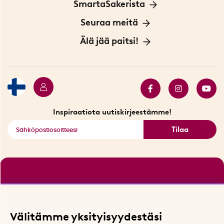
Tietoa evästeistä
SmartaSakerista
Yksityisyydensuoja
Meistä
Seuraa meitä
Sopimusehdot
Myymälä Tukholmassa
Innovaattoriblogi
Älä jää paitsi!
Ympäristöystävälliset toimitukset
Lahjakortti
Myydyimmät tuotteet
Tarjouskulma
Katso kaikki älykkäät tuotteet
Inspiraatiota uutiskirjeestämme!
Tilaa
Välitämme yksityisyydestäsi