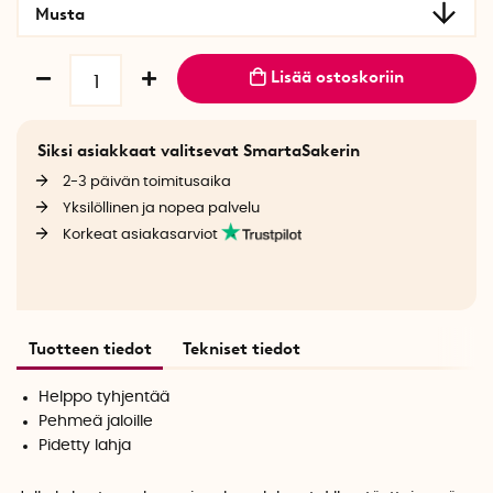
Musta
Lisää ostoskoriin
Siksi asiakkaat valitsevat SmartaSakerin
2-3 päivän toimitusaika
Yksilöllinen ja nopea palvelu
Korkeat asiakasarviot
Tuotteen tiedot
Tekniset tiedot
Helppo tyhjentää
Pehmeä jaloille
Pidetty lahja