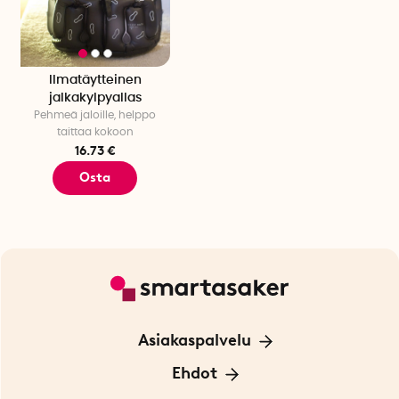
Ilmatäytteinen
jalkakylpyallas
Pehmeä jaloille, helppo
taittaa kokoon
16.73 €
Osta
Asiakaspalvelu
Ota yhteyttä
Ehdot