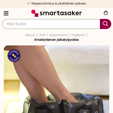
Nopea toimitus & yksilöllinen palvelu
Alkuun
Koti
Kylpyhuone
Hygienia
Ilmatäytteinen jalkakylpyallas