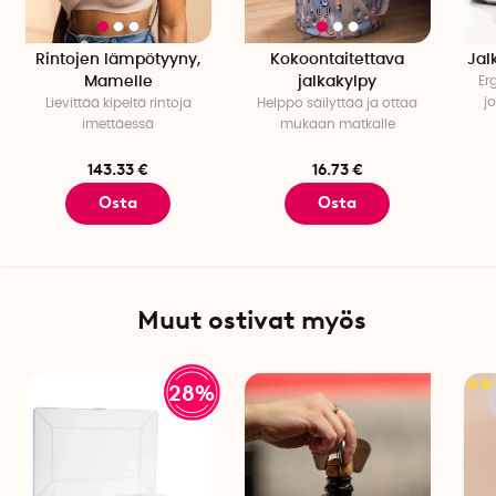
Rintojen lämpötyyny,
Kokoontaitettava
Jal
Mamelle
jalkakylpy
Er
j
Lievittää kipeitä rintoja
Helppo säilyttää ja ottaa
imettäessä
mukaan matkalle
143.33 €
16.73 €
Osta
Osta
Muut ostivat myös
28%