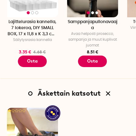
Lajittelurasia kannella,
Samppanjapullonavaaj
T
7 lokeroa, DIY SMALL
a
Vii
BOX, 17 x 11,8 x K 3,3 cm,
Avaa helposti prosecco,
sampanja ja muut kuplivat
Säilytysrasia kannella
kirkas
juomat
3.35 €
4.68 €
8.51 €
Osta
Osta
Äskettain katsotut