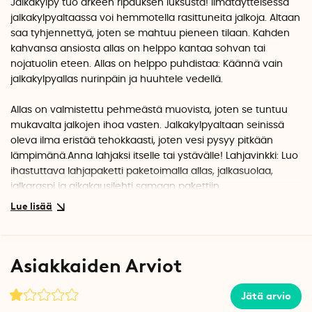
Jalkakylpy tuo arkeen ripauksen luksusta! Ilmatäytteisessä
jalkakylpyaltaassa voi hemmotella rasittuneita jalkoja. Altaan
saa tyhjennettyä, joten se mahtuu pieneen tilaan. Kahden
kahvansa ansiosta allas on helppo kantaa sohvan tai
nojatuolin eteen. Allas on helppo puhdistaa: Käännä vain
jalkakylpyallas nurinpäin ja huuhtele vedellä.
Allas on valmistettu pehmeästä muovista, joten se tuntuu
mukavalta jalkojen ihoa vasten. Jalkakylpyaltaan seinissä
oleva ilma eristää tehokkaasti, joten vesi pysyy pitkään
lämpimänä.Anna lahjaksi itselle tai ystävälle! Lahjavinkki: Luo
ihastuttava lahjapaketti paketoimalla allas, jalkasuolaa,
jalkaraspi ja aikakausilehti samaan pakettiin.
Asiakkaiden Arviot
Jätä arvio