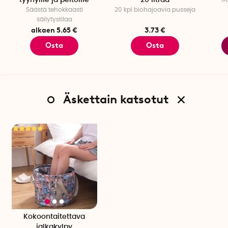
tyynyille ja peitoille
20 litraa
Säästä tehokkaasti
20 kpl biohajoavia pusseja
säilytystilaa
alkaen 5.65 €
3.73 €
Osta
Osta
Äskettain katsotut
Kokoontaitettava
jalkakylpy