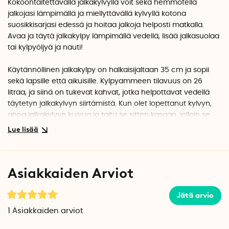
Kokoontaitettavalla jalkakylvyllä voit sekä hemmotella
jalkojasi lämpimällä ja miellyttävällä kylvyllä kotona
suosikkisarjasi edessä ja hoitaa jalkoja helposti matkalla.
Avaa ja täytä jalkakylpy lämpimällä vedellä, lisää jalkasuolaa
tai kylpyöljyä ja nauti!
Käytännöllinen jalkakylpy on halkaisijaltaan 35 cm ja sopii
sekä lapsille että aikuisille. Kylpyammeen tilavuus on 26
litraa, ja siinä on tukevat kahvat, jotka helpottavat vedellä
täytetyn jalkakylvyn siirtämistä. Kun olet lopettanut kylvyn,
anna jalkakylvyn kuivua ja taita se sitten kasaan, jolloin se
vie vähän säilytystilaa.
Helppo ottaa mukaan matkalle
Pehmeän jalkakylvyn mukana tulee käytännöllinen pieni
Asiakkaiden Arviot
laukku, jossa voit säilyttää sitä käyttökertojen välillä.
Säilytyslaukun ansiosta jalkakylpy kulkee kätevästi mukana
myös matkalla ja voit hemmotella jalkoja rentouttavalla
Jätä arvio
kylvyllä pitkän päivän jälkeen. Vinkki! Jalkakylpyä voi käyttää
1
Asiakkaiden arviot
myös vaatteiden käsinpesuun matkalla.