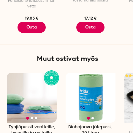
tossumaisilla sukilla
Puhdista tehokkaasti ilman
Pe
Sisämateriaali: 100 % PEVA
vettä
Veden maksimilämpötila: 80°C
Lasten tulee aina olla aikuisten valvonnassa
kun he
19.03 €
17.12 €
käyttävät jalkakylpyä.
Osta
Osta
Muut ostivat myös
Tyhjiöpussit vaatteille,
Biohajoava jätepussi,
Uu