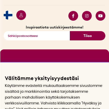
Lahjakortti
Myydyimmät tuotteet
Tarjouskulma
Katso kaikki älykkäät tuotteet
Inspiraatiota uutiskirjeestämme!
Tilaa
Välitämme yksityisyydestäsi
Käytämme evästeitä mukauttaaksemme sivustomme
sisältöä ja markkinointia sekä tarjotaksemme
parhaan mahdollisen käyttökokemuksen
verkkosivuillamme. Vahvista klikkaamalla "Hyväksy ja