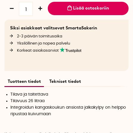
Lisää ostoskoriin
Siksi asiakkaat valitsevat SmartaSakerin
2-3 päivän toimitusaika
Yksilöllinen ja nopea palvelu
Korkeat asiakasarviot
Tuotteen tiedot
Tekniset tiedot
Tilava ja taitettava
Tilavuus 26 litraa
Integroidun kangaskoukun ansiosta jalkakylpy on helppo
ripustaa kuivumaan