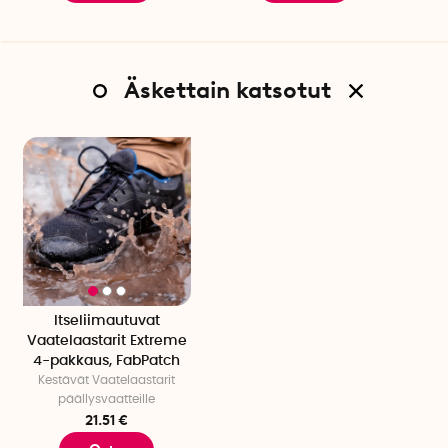
Säilytä Vaatelaastarit suljetussa pussissa.
Kierrätetään tekstiilijätteenä.
Ei suositella alle 3-vuotiaille lapsille.
Äskettain katsotut
Itseliimautuvat
Vaatelaastarit Extreme
4-pakkaus, FabPatch
Kestävät Vaatelaastarit
päällysvaatteille
21.51 €