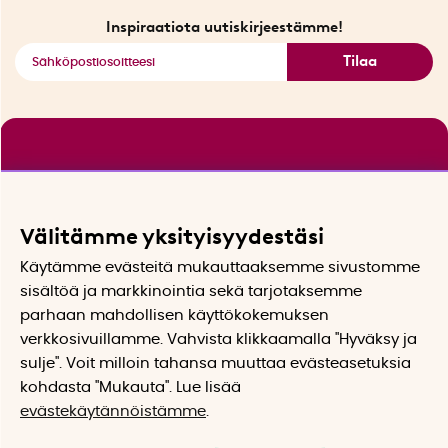
Katso kaikki älykkäät tuotteet
Inspiraatiota uutiskirjeestämme!
Tilaa
Välitämme yksityisyydestäsi
Käytämme evästeitä mukauttaaksemme sivustomme
sisältöä ja markkinointia sekä tarjotaksemme
parhaan mahdollisen käyttökokemuksen
verkkosivuillamme. Vahvista klikkaamalla "Hyväksy ja
sulje". Voit milloin tahansa muuttaa evästeasetuksia
kohdasta "Mukauta". Lue lisää
evästekäytännöistämme
.