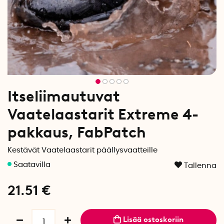
Itseliimautuvat
Vaatelaastarit Extreme 4-
pakkaus, FabPatch
Kestävät Vaatelaastarit päällysvaatteille
Tallenna
21.51
€
Lisää ostoskoriin