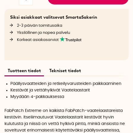
Siksi asiakkaat valitsevat SmartaSakerin
2-3 päivän toimitusaika
Yksilöllinen ja nopea palvelu
Korkeat asiakasarviot
Tuotteen tiedot
Tekniset tiedot
Päällysvaatteiden ja retkeilyvarusteiden paikkaaminen
Kestävät ja vettähylkivät Vaatelaastarit
Myydään 4-pakkauksessa
FabPatch Extreme on kaikista FabPatch-vaatelaastareista
kestävin. Itseliimautuvat Vaatelaastarit kestävät hyvin
kulutusta ja niissä on vettä hylkivä pinta, minkä ansiosta ne
soveltuvat erinomaisesti käytettäväksi päällysvaatteissa,