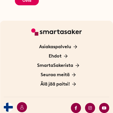
Osta
Asiakaspalvelu
Ota yhteyttä
Ehdot
Tietoa evästeistä
SmartaSakerista
Yksityisyydensuoja
Meistä
Seuraa meitä
Sopimusehdot
Myymälä Tukholmassa
Innovaattoriblogi
Älä jää paitsi!
Ympäristöystävälliset toimitukset
Lahjakortti
Myydyimmät tuotteet
Tarjouskulma