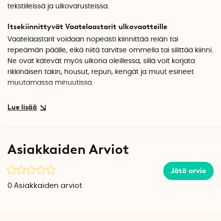
tekstiileissä ja ulkovarusteissa.
Itsekiinnittyvät Vaatelaastarit ulkovaatteille
Vaatelaastarit voidaan nopeasti kiinnittää reiän tai
repeämän päälle, eikä niitä tarvitse ommella tai silittää kiinni.
Ne ovat kätevät myös ulkona oleillessa, sillä voit korjata
rikkinäisen takin, housut, repun, kengät ja muut esineet
muutamassa minuutissa.
FabPatch Extreme -vaatelaastarien kiinnitys
Poista pala suojapaperia liimapinnalta ja aseta Vaatelaastari
reiän päälle. Irrota loput suojapaperista ja aseta
Vaatelaastari paikalleen. Vältä koskettamasta liimapintaa.
Asiakkaiden Arviot
Jos reikä on suuri, voit vahvistaa paikkaa kiinnittämällä
vaatelaastarin myös toiselle puolelle.
Jätä arvio
Yhteensopivuus tekstiilien kanssa
0
Asiakkaiden arviot
Vaatelaastarien joustavuus on hieman heikompi kuin
FabPatch Original -vaatelaastarien. Ne soveltuvat
pääasiassa ei-elastisille materiaaleille, mutta