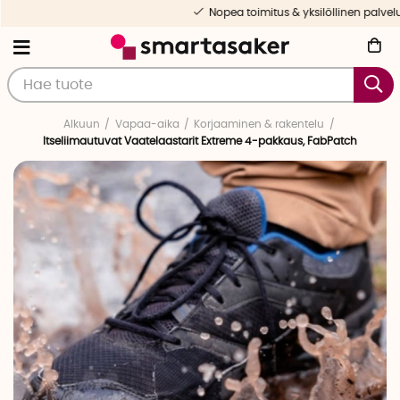
Nopea toimitus & yksilöllinen palvelu
Alkuun
Vapaa-aika
Korjaaminen & rakentelu
Itseliimautuvat Vaatelaastarit Extreme 4-pakkaus, FabPatch