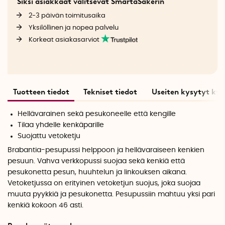
Siksi asiakkaat valitsevat SmartaSakerin
2-3 päivän toimitusaika
Yksilöllinen ja nopea palvelu
Korkeat asiakasarviot
Tuotteen tiedot
Tekniset tiedot
Useiten kysytyt ky
Hellävarainen sekä pesukoneelle että kengille
Tilaa yhdelle kenkäparille
Suojattu vetoketju
Brabantia-pesupussi helppoon ja hellävaraiseen kenkien
pesuun. Vahva verkkopussi suojaa sekä kenkiä että
pesukonetta pesun, huuhtelun ja linkouksen aikana.
Vetoketjussa on erityinen vetoketjun suojus, joka suojaa
muuta pyykkiä ja pesukonetta. Pesupussiin mahtuu yksi pari
kenkiä kokoon 46 asti.