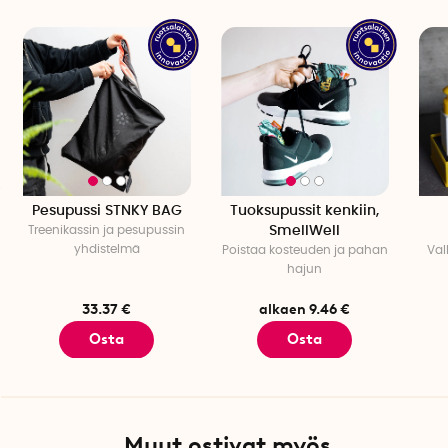
Pesupussi STNKY BAG
Tuoksupussit kenkiin,
Treenikassin ja pesupussin
SmellWell
yhdistelmä
Poistaa kosteuden ja pahan
Val
hajun
33.37 €
alkaen 9.46 €
Osta
Osta
Muut ostivat myös