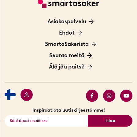
Asiakaspalvelu
Ota yhteyttä
Ehdot
Tietoa evästeistä
SmartaSakerista
Yksityisyydensuoja
Meistä
Seuraa meitä
Sopimusehdot
Myymälä Tukholmassa
Innovaattoriblogi
Älä jää paitsi!
Ympäristöystävälliset toimitukset
Lahjakortti
Myydyimmät tuotteet
Tarjouskulma
Katso kaikki älykkäät tuotteet
Inspiraatiota uutiskirjeestämme!
Tilaa