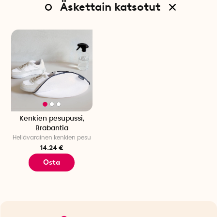
Äskettain katsotut
Kenkien pesupussi,
Brabantia
Hellävarainen kenkien pesu
14.24 €
Osta