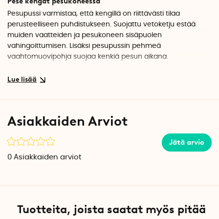
Pese kengät pesukoneessa
Pesupussi varmistaa, että kengillä on riittävästi tilaa
perusteelliseen puhdistukseen. Suojattu vetoketju estää
muiden vaatteiden ja pesukoneen sisäpuolen
vahingoittumisen. Lisäksi pesupussin pehmeä
vaahtomuovipohja suojaa kenkiä pesun aikana.
Tekniset tiedot
Materiaali: Polyesteriverkkokangas
Väri: Valkoinen
Paino: 69 g
Asiakkaiden Arviot
Pituus: 23,5 cm
Leveys: 46 cm
Korkeus: 25 cm
Jätä arvio
Määrä per pakkaus: 1
0
Asiakkaiden arviot
Tuotteita, joista saatat myös pitää