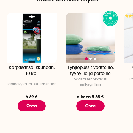
Kärpäsansa ikkunaan,
Tyhjiöpussit vaatteille,
10 kpl
tyynyille ja peitoille
Säästä tehokkaasti
P
Läpinäkyvä loukku ikkunaan
säilytystilaa
6.89 €
alkaen 5.65 €
Osta
Osta