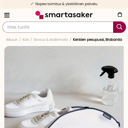
Nopea toimitus & yksilöllinen palvelu
Alkuun
Koti
Siivous & kodinhoito
Kenkien pesupussi, Brabantia