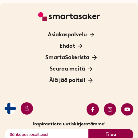
Asiakaspalvelu
Ota yhteyttä
Ehdot
Tietoa evästeistä
SmartaSakerista
Yksityisyydensuoja
Meistä
Seuraa meitä
Sopimusehdot
Myymälä Tukholmassa
Innovaattoriblogi
Älä jää paitsi!
Ympäristöystävälliset toimitukset
Lahjakortti
Myydyimmät tuotteet
Tarjouskulma
Katso kaikki älykkäät tuotteet
Inspiraatiota uutiskirjeestämme!
Tilaa