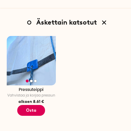
optimaalisen tartunnan noin 24 tunnin kuluttua. Nyt
pressuteippi suojaa pressua ja estää sitä repeämästä
alttiista kohdista.
Äskettain katsotut
Pressuteippi
Vahvistaa ja korjaa pressun
alkaen 8.61 €
Osta