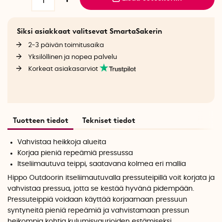
Siksi asiakkaat valitsevat SmartaSakerin
2-3 päivän toimitusaika
Yksilöllinen ja nopea palvelu
Korkeat asiakasarviot
Tuotteen tiedot
Tekniset tiedot
Vahvistaa heikkoja alueita
Korjaa pieniä repeämiä pressussa
Itseliimautuva teippi, saatavana kolmea eri mallia
Hippo Outdoorin itseliimautuvalla pressuteipillä voit korjata ja
vahvistaa pressua, jotta se kestää hyvänä pidempään.
Pressuteippiä voidaan käyttää korjaamaan pressuun
syntyneitä pieniä repeämiä ja vahvistamaan pressun
heikompia kohtia kulumisvaurioiden estämiseksi.