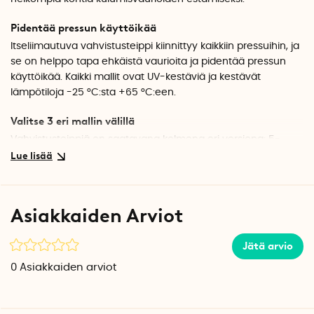
Pidentää pressun käyttöikää
Itseliimautuva vahvistusteippi kiinnittyy kaikkiin pressuihin, ja
se on helppo tapa ehkäistä vaurioita ja pidentää pressun
käyttöikää. Kaikki mallit ovat UV-kestäviä ja kestävät
lämpötiloja -25 °C:sta +65 °C:een.
Valitse 3 eri mallin välillä
Vahvistusteippiä on saatavana kolmena eri versiona: 5-
pakkaus suuria, pyöreitä teippipaloja, 10-pakkaus
neliönmuotoisia teippipaloja vahvikerenkaille ja 1-pakkaus,
jossa on 5 metrin pituinen ja 10 cm leveä teippirulla.
Asiakkaiden Arviot
Suuret teippipalat sopivat suojaamaan pressua kohdista,
joista se todennäköisesti kuluu tai hankautuu.
Jätä arvio
Vahvikerenkaille tarkoitetut teippipalat sopivat
kiinnitettäväksi vahvikerenkaisiin kantavuuden lisäämiseksi.
0
Asiakkaiden arviot
Rullassa olevaa pressuteippiä voi käyttää pienten
repeämien korjaamiseen.