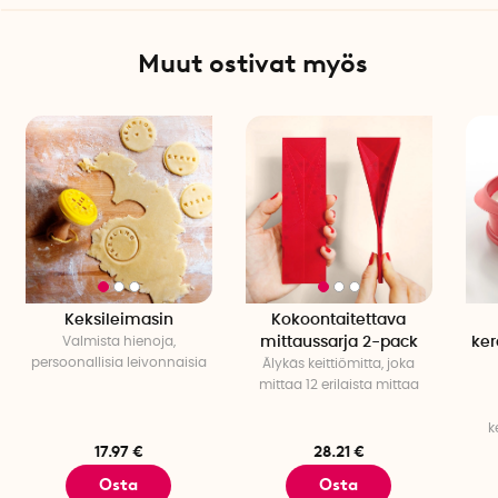
Muut ostivat myös
Keksileimasin
Kokoontaitettava
Valmista hienoja,
mittaussarja 2-pack
ker
persoonallisia leivonnaisia
Älykäs keittiömitta, joka
mittaa 12 erilaista mittaa
k
17.97 €
28.21 €
Osta
Osta