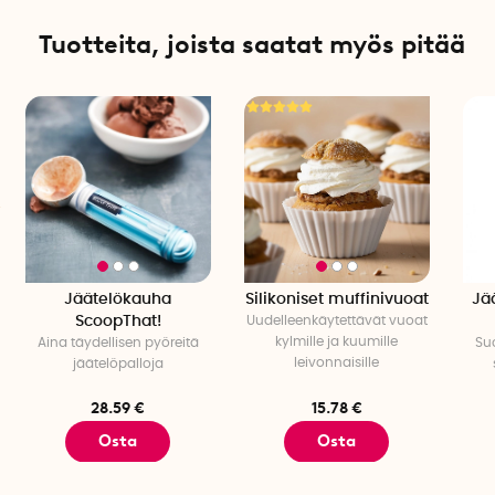
Puhdistus: Pakkaus on pestävä käsin.
Tuotteita, joista saatat myös pitää
Jäätelökauha
Silikoniset muffinivuoat
Jä
ScoopThat!
Uudelleenkäytettävät vuoat
kylmille ja kuumille
Aina täydellisen pyöreitä
Suo
leivonnaisille
jäätelöpalloja
28.59 €
15.78 €
Osta
Osta