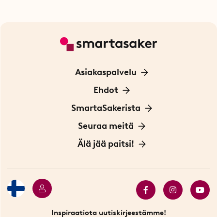
Asiakaspalvelu
Ota yhteyttä
Ehdot
Tietoa evästeistä
SmartaSakerista
Yksityisyydensuoja
Meistä
Seuraa meitä
Sopimusehdot
Myymälä Tukholmassa
Innovaattoriblogi
Älä jää paitsi!
Ympäristöystävälliset toimitukset
Lahjakortti
Myydyimmät tuotteet
Tarjouskulma
Katso kaikki älykkäät tuotteet
Inspiraatiota uutiskirjeestämme!