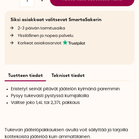
Siksi asiakkaat valitsevat SmartaSakerin
2-3 päivän toimitusaika
Yksilöllinen ja nopea palvelu
Korkeat asiakasarviot
Tuotteen tiedot
Tekniset tiedot
Eristetyt seinät pitävät jäätelön kylmänä paremmin
Pysyy tukevasti pystyssä kumijalloilla
Valitse joko 1,4L tai 2,37L pakkaus
Tukevan jäätelöpakkauksen avulla voit säilyttää ja tarjoilla
kotitekoista jäätelöä kuin ammattilainen.