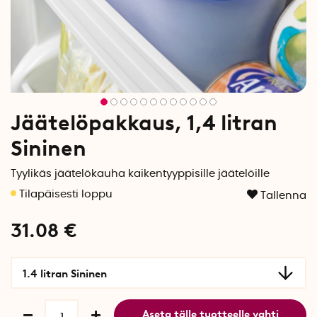
Jäätelöpakkaus, 1,4 litran
Sininen
Tyylikäs jäätelökauha kaikentyyppisille jäätelöille
Tallenna
31.08
€
1.4 litran Sininen
Aseta tälle tuotteelle vahti