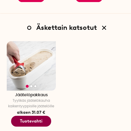
Äskettain katsotut
Jäätelöpakkaus
Tyylikäs jäätelökauha
kaikentyyppisille jäätelöille
alkaen 31.07 €
Tuotevahti