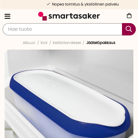
Nopea toimitus & yksilöllinen palvelu
Alkuun
Koti
Keittiötarvikkeet
Jäätelöpakkaus