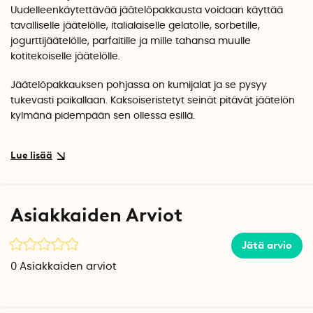
Uudelleenkäytettävää jäätelöpakkausta voidaan käyttää
tavalliselle jäätelölle, italialaiselle gelatolle, sorbetille,
jogurttijäätelölle, parfaitille ja mille tahansa muulle
kotitekoiselle jäätelölle.
Jäätelöpakkauksen pohjassa on kumijalat ja se pysyy
tukevasti paikallaan. Kaksoiseristetyt seinät pitävät jäätelön
kylmänä pidempään sen ollessa esillä.
Pitkä ja kapea muotoilu helpottaa täydellisien pallojen
kauhomista ja helpottaa pakkauksen säilyttämistä
pakastimessa. Kansi suojaa jäätelöä hajuilta ja makuilta
muista tuotteista, joten voit pinota muita pakastustuotteita
sen päälle.
Asiakkaiden Arviot
Jäätelöpakkaus on saatavana kahdessa koossa,
1,4 litran
ja
Jätä arvio
2,37 litran
kokoisena.
0
Asiakkaiden arviot
Tekniset tiedot
Materiaali: BPA-vapaa elintarvikehyväksytty muovi