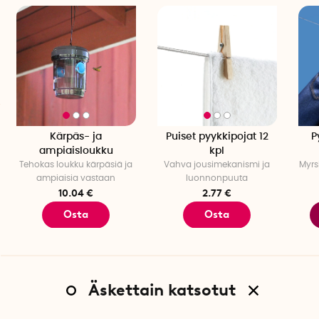
Paino: 2,94 kg
Väri: Valkoinen, vaaleansininen
Korkeus: 31 cm
Syvyys: 37 cm
Leveys: 24,5 cm
Tilavuus: 1 l
Teho: 15 W
Pakkauskohtainen määrä: 1 kpl.
Kärpäs- ja
Puiset pyykkipojat 12
P
ampiaisloukku
kpl
Tehokas loukku kärpäsiä ja
Vahva jousimekanismi ja
Myrs
ampiaisia vastaan
luonnonpuuta
10.04 €
2.77 €
Osta
Osta
Äskettain katsotut