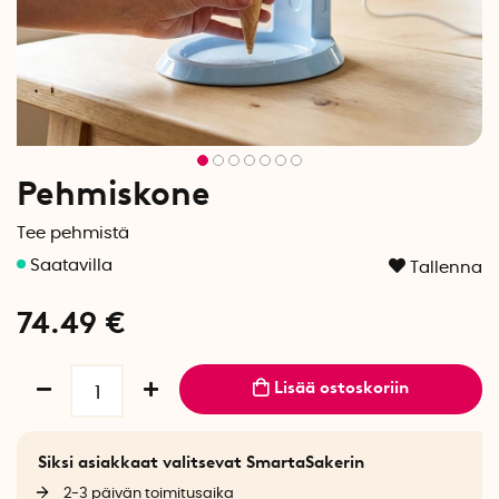
Pehmiskone
Tee pehmistä
Tallenna
74.49
€
Lisää ostoskoriin
Siksi asiakkaat valitsevat SmartaSakerin
2-3 päivän toimitusaika