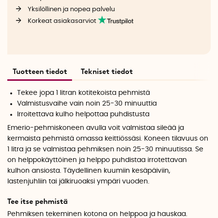
Yksilöllinen ja nopea palvelu
Korkeat asiakasarviot
Tuotteen tiedot
Tekniset tiedot
Tekee jopa 1 litran kotitekoista pehmistä
Valmistusvaihe vain noin 25-30 minuuttia
Irroitettava kulho helpottaa puhdistusta
Emerio-pehmiskoneen avulla voit valmistaa sileää ja
kermaista pehmistä omassa keittiössäsi. Koneen tilavuus on
1 litra ja se valmistaa pehmiksen noin 25-30 minuutissa. Se
on helppokäyttöinen ja helppo puhdistaa irrotettavan
kulhon ansiosta. Täydellinen kuumiin kesäpäiviin,
lastenjuhliin tai jälkiruoaksi ympäri vuoden.
Tee itse pehmistä
Pehmiksen tekeminen kotona on helppoa ja hauskaa.