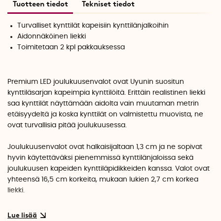
Tuotteen tiedot
Tekniset tiedot
Turvalliset kynttilät kapeisiin kynttilänjalkoihin
Aidonnäköinen liekki
Toimitetaan 2 kpl pakkauksessa
Premium LED joulukuusenvalot ovat Uyunin suositun
kynttiläsarjan kapeimpia kynttilöitä. Erittäin realistinen liekki
saa kynttilät näyttämään aidolta vain muutaman metrin
etäisyydeltä ja koska kynttilät on valmistettu muovista, ne
ovat turvallisia pitää joulukuusessa.
Joulukuusenvalot ovat halkaisijaltaan 1,3 cm ja ne sopivat
hyvin käytettäväksi pienemmissä kynttilänjaloissa sekä
joulukuusen kapeiden kynttiläpidikkeiden kanssa. Valot ovat
yhteensä 16,5 cm korkeita, mukaan lukien 2,7 cm korkea
liekki.
Jokainen Premium LED joulukuusenvalo toimii 2 kpl AAAA-