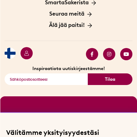
Tietoa evästeistä
SmartaSakerista
Yksityisyydensuoja
Meistä
Seuraa meitä
Sopimusehdot
Myymälä Tukholmassa
Innovaattoriblogi
Älä jää paitsi!
Ympäristöystävälliset toimitukset
Lahjakortti
Myydyimmät tuotteet
Tarjouskulma
Katso kaikki älykkäät tuotteet
Inspiraatiota uutiskirjeestämme!
Tilaa
Välitämme yksityisyydestäsi