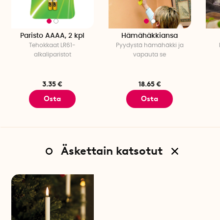
Paristo AAAA, 2 kpl
Hämähäkkiansa
Tehokkaat LR61-
Pyydystä hämähäkki ja
alkaliparistot
vapauta se
3.35 €
18.65 €
Osta
Osta
Äskettain katsotut