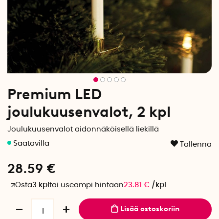
Premium LED
joulukuusenvalot, 2 kpl
Joulukuusenvalot aidonnäköisellä liekillä
Tallenna
28.59
€
Osta
3 kpl
tai useampi hintaan
23.81
€
/
kpl
Lisää ostoskoriin