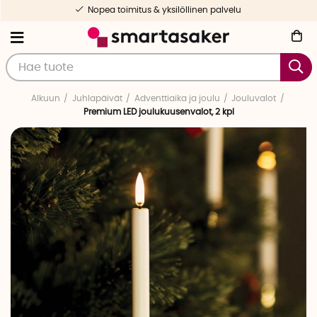
Nopea toimitus & yksilöllinen palvelu
Alkuun
Juhlapäivät
Adventtiaika ja joulu
Jouluvalot
Premium LED joulukuusenvalot, 2 kpl