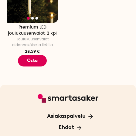
Premium LED
joulukuusenvalot, 2 kpl
Joulukuusenvalot
aidonnäköisellä liekillä
28.59 €
Osta
Asiakaspalvelu
Ota yhteyttä
Ehdot