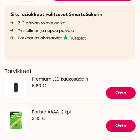
Siksi asiakkaat valitsevat SmartaSakerin
2-3 päivän toimitusaika
Yksilöllinen ja nopea palvelu
Korkeat asiakasarviot
Tarvikkeet
Premium LED kaukosäädin
6.60 €
Osta
Paristo AAAA, 2 kpl
3.35 €
Osta