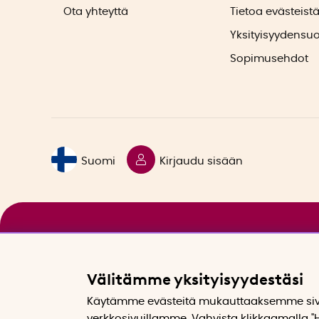
Ota yhteyttä
Tietoa evästeist
Yksityisyydensu
Sopimusehdot
Suomi
Kirjaudu sisään
Välitämme yksityisyydestäsi
Käytämme evästeitä mukauttaaksemme sivu
verkkosivuillamme. Vahvista klikkaamalla "H