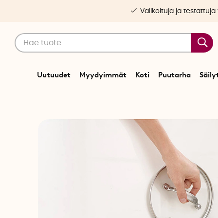
Valikoituja ja testattuja
Uutuudet
Myydyimmät
Koti
Puutarha
Säily
A