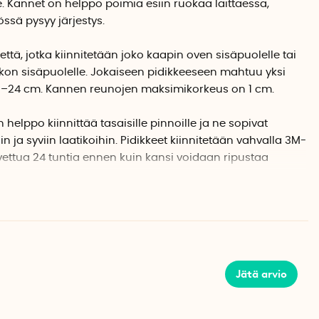
. Kannet on helppo poimia esiin ruokaa laittaessa,
össä pysyy järjestys.
että, jotka kiinnitetään joko kaapin oven sisäpuolelle tai
ikon sisäpuolelle. Jokaiseen pidikkeeseen mahtuu yksi
 16–24 cm. Kannen reunojen maksimikorkeus on 1 cm.
 helppo kiinnittää tasaisille pinnoille ja ne sopivat
n ja syviin laatikoihin. Pidikkeet kiinnitetään vahvalla 3M-
ovettua 24 tuntia ennen kuin kansi voidaan ripustaa
yyhkiä puhtaaksi kostealla liinalla. Kattilan kannen
ettavaksi huokoisille tai karkeille pinnoille.
Jätä arvio
svatahroista ja anna pinnan kuivua. Mittaa, mihin haluat
 sulkea kaapin ovi. Varmista, että kattilan pidike ja kannen
yn. Poista teipistä suojus, kiinnitä pidike haluamaasi