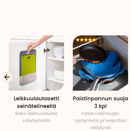
Leikkuulautasetti
Paistinpannun suoja
seinätelineellä
3 kpl
Kaksi leikkuulautaa
Estää naarmujen
säilytystilalla
syntymistä ja helpottaa
säilytystä