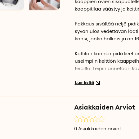
kaappien ovien sisäpuolelle
kaappitilaa säästyy ja keitti
Pakkaus sisältää neljä pidik
syvän ulos vedettävän laat
kansi, jonka halkaisija on
Kattilan kannen pidikkeet on
useimpiin keittiön kaappeihi
teipillä. Teipin annetaan k
telineeseen.
Pidikkeet voi tarvittaessa p
pidikkeet eivät sovellu asenn
Asiakkaiden Arviot
Asennus
Puhdista pinta liasta ja ra
kiinnittää pidikkeet ja yritä
0
Asiakkaiden arviot
kahva eivät osu kaapin hylly