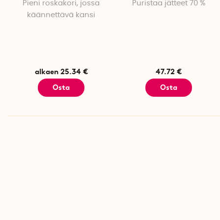
Pieni roskakori, jossa
Puristaa jätteet 70 %
käännettävä kansi
alkaen 25.34 €
47.72 €
Osta
Osta