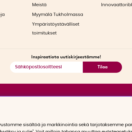
ä
Meistä
Innovaattorib
oja
Myymälä Tukholmassa
Ympäristöystävälliset
toimitukset
Inspiraatiota uutiskirjeestämme!
Tilaa
stomme sisältöä ja markkinointia sekä tarjotaksemme p
yväksy ja sulje". Voit milloin tahansa muuttaa evästeasetuk