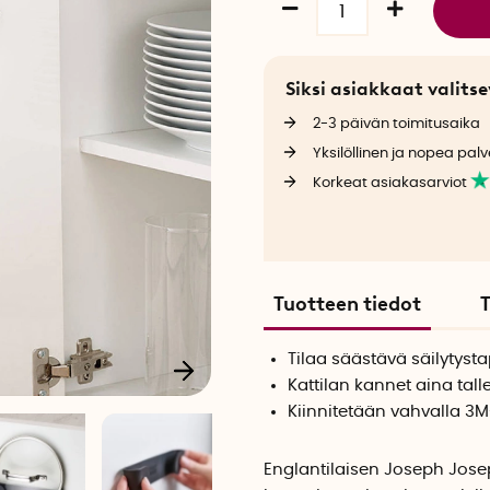
Siksi asiakkaat valit
2-3 päivän toimitusaika
Yksilöllinen ja nopea palv
Korkeat asiakasarviot
Tuotteen tiedot
T
Tilaa säästävä säilytyst
Kattilan kannet aina tall
Kiinnitetään vahvalla 3M-
Englantilaisen Joseph Josep