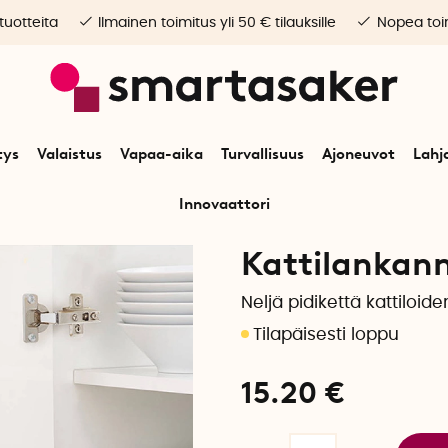
 tuotteita
Ilmainen toimitus yli 50 € tilauksille
Nopea toim
tys
Valaistus
Vapaa-aika
Turvallisuus
Ajoneuvot
Lahj
Innovaattori
lkuun
Koti
Keittiötarvikkeet
Keittiösisustus
Kattilankannen pidike 4-k
Kattilankann
Neljä pidikettä kattiloide
15.20
€