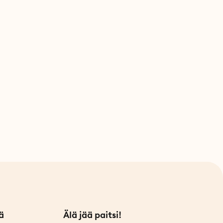
ä
Älä jää paitsi!