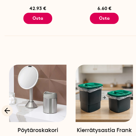
42.93 €
6.60 €
Osta
Osta
Pöytäroskakori
Kierrätysastia Frank