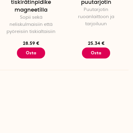
tiskirätinpidike
puutarjotin
magneetilla
Puutarjotin
ruoanlaittoon ja
Sopii sekä
tarjoiluun
neliskulmaisiin että
pyöreisiin tiskialtaisiin
28.59 €
25.34 €
Osta
Osta