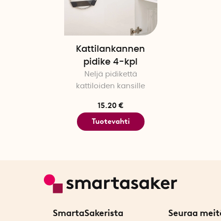
Kattilankannen
pidike 4-kpl
Neljä pidikettä
kattiloiden kansille
15.20 €
Tuotevahti
SmartaSakerista
Seuraa meit