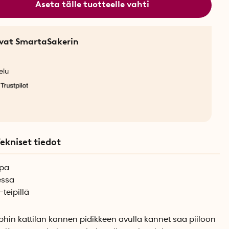
Aseta tälle tuotteelle vahti
sevat SmartaSakerin
elu
ekniset tiedot
apa
essa
teipillä
hin kattilan kannen pidikkeen avulla kannet saa piiloon