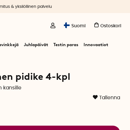
itus & yksilöllinen palvelu
Suomi
Ostoskori
avinkkejä
Juhlapäivät
Testin paras
Innovaatiot
pl
en pidike 4-kpl
n kansille
Tallenna