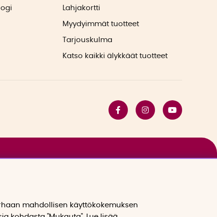
logi
Lahjakortti
Myydyimmät tuotteet
Tarjouskulma
Katso kaikki älykkäät tuotteet
arhaan mahdollisen käyttökokemuksen
sia kohdasta "Mukauta". Lue lisää