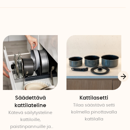
inni noin 30 sekuntia. Anna teipin kovettua noin 24 tuntia
.
 kpl
 cm
m
. 1,2 cm
h
Säädettävä
Kattilasetti
kattilateline
Tilaa säästävä setti
kolmella pinottavalla
Kätevä säilytysteline
kattilalla
kattiloille,
paistinpannuille ja