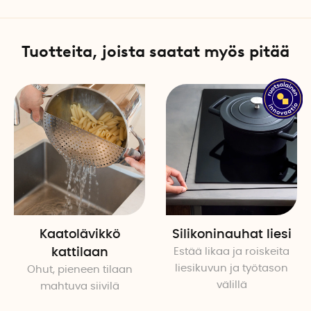
kohtaan ja paina tiukasti ki
ennen kansien ripustamista
Tuotteita, joista saatat myös pitää
Kattilan kannen pidikkeitä: 4
Mitat: 19,2 cm x 3,7 cm x 2,2
Kannen halkaisija 16–24 c
Kannen reunan korkeus kork
Suunnittelija Joseph Josep
Kaatolävikkö
Silikoninauhat liesi
kattilaan
Estää likaa ja roiskeita
liesikuvun ja työtason
Ohut, pieneen tilaan
välillä
mahtuva siivilä