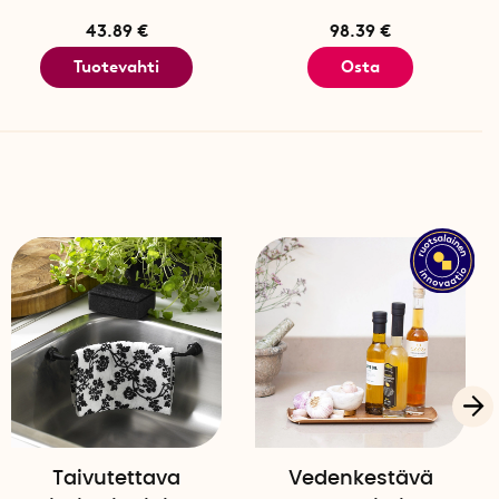
kansille
43.89 €
98.39 €
Tuotevahti
Osta
Taivutettava
Vedenkestävä