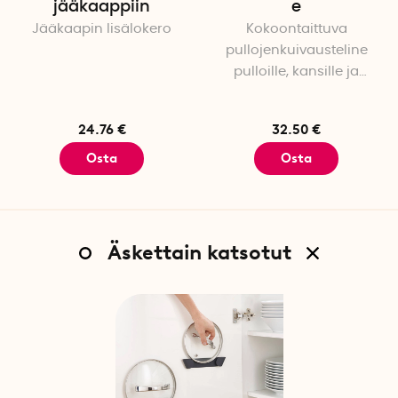
jääkaappiin
e
Jääkaapin lisälokero
Kokoontaittuva
pullojenkuivausteline
pulloille, kansille ja
pilleille
24.76 €
32.50 €
Osta
Osta
Äskettain katsotut