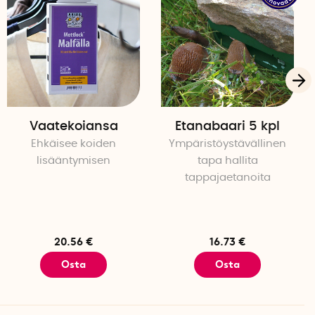
biojätteet ovat muuttuneet ravinnerikkaaksi mullaksi.
Vaatekoiansa
Etanabaari 5 kpl
Ehkäisee koiden
Ympäristöystävällinen
lisääntymisen
tapa hallita
tappajaetanoita
20.56 €
16.73 €
Osta
Osta