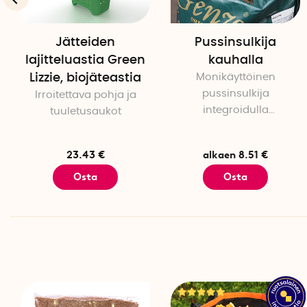
Jätteiden
Pussinsulkija
lajitteluastia Green
kauhalla
Lizzie, biojäteastia
Monikäyttöinen
pussinsulkija
Irroitettava pohja ja
integroidulla
tuuletusaukot
mittakauhalla
23.43 €
alkaen 8.51 €
Osta
Osta