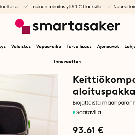
 tuotteita
Ilmainen toimitus yli 50 € tilauksille
Nopea toim
tys
Valaistus
Vapaa-aika
Turvallisuus
Ajoneuvot
Lahj
Innovaattori
n
Puutarha
Bokashi & kompostorit
Keittiökompostori Bokashi aloitus
Keittiökompo
aloituspakk
Biojätteistä maanparann
93.61
€