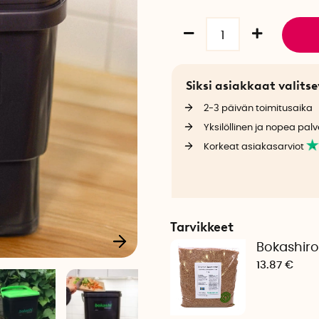
Siksi asiakkaat valit
2-3 päivän toimitusaika
Yksilöllinen ja nopea palv
Korkeat asiakasarviot
Tarvikkeet
Bokashir
13.87 €