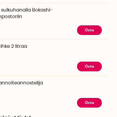
 sulkuhanalla Bokashi-
mpostoriin
Osta
hke 2 litraa
Osta
annoiteannostelija
Osta