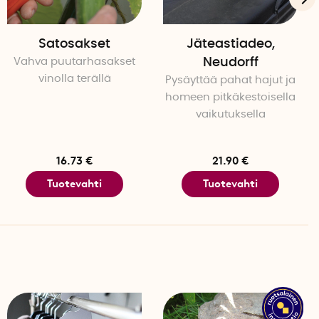
eman makealta ja käyneeltä. Tyhjennä ylimääräinen
 lisää ämpäriin hieman bokashirouhetta, paperipyyhkeitä
ta ylimääräinen kosteus imeytyy.
Satosakset
Jäteastiadeo,
Vahva puutarhasakset
Neudorff
aan ostaa erikseen.
vinolla terällä
Pysäyttää pahat hajut ja
homeen pitkäkestoisella
vaikutuksella
en astiaan tai kulhoon päivän aikana.
ompostoriin ja kaada päälle noin 1–2 ruokalusikallista
16.73 €
21.90 €
Tuotevahti
Tuotevahti
täynnä. Kompostoinnin aikana voit tyhjentää suotovettä
tä kasviravinteena. Suotovesi laimennetaan suhteessa
 tai 1:1000 pienemmille ja herkemmille kasveille.
täynnä, anna sen levätä sisätiloissa noin 2–3 viikkoa.
ä ja jatka ylijääneiden ruokien hävittämistä samalla
isältö lepää.
 levännyt kompostiämpärin sisältö voidaan sekoittaa