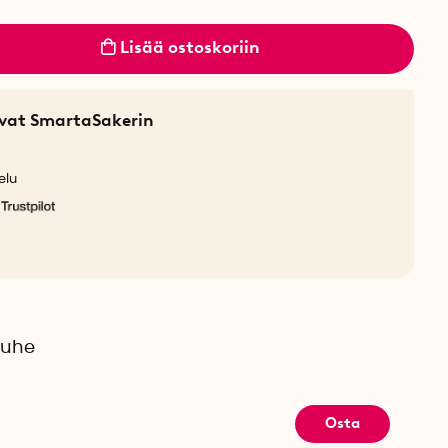
Lisää ostoskoriin
sevat SmartaSakerin
elu
ouhe
Osta