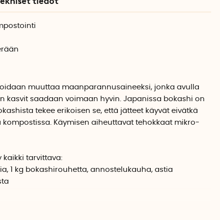
ekniset tiedot
mpostointi
erään
 voidaan muuttaa maanparannusaineeksi, jonka avulla
n kasvit saadaan voimaan hyvin.
Japanissa bokashi on
kashista tekee erikoisen se, että jätteet käyvät eivätkä
sa kompostissa. Käymisen aiheuttavat tehokkaat mikro-
kaikki tarvittava:
a, 1 kg bokashirouhetta, annostelukauha, astia
sta
oriin voit laittaa kaikki biojätteet, kuten vihannekset,
 kalat, äyriäiset, juustot ja