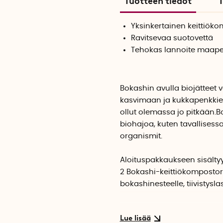
Tuotteen tiedot
T
Yksinkertainen keittiöko
Ravitsevaa suotovettä
Tehokas lannoite maap
Bokashin avulla biojätteet
kasvimaan ja kukkapenkkie
ollut olemassa jo pitkään.Bo
biohajoa, kuten tavallises
organismit.
Aloituspakkaukseen sisältyy 
2 Bokashi-keittiökompostori
bokashinesteelle, tiivistysla
Ilmatiiviiseen keittiökompost
hedelmät, kahvinporot, lihat,