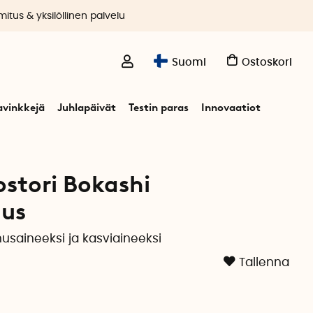
itus & yksilöllinen palvelu
Suomi
Ostoskori
avinkkejä
Juhlapäivät
Testin paras
Innovaatiot
pakkaus
stori Bokashi
aus
usaineeksi ja kasviaineeksi
Tallenna