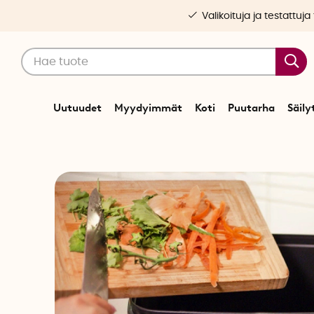
Valikoituja ja testattuja
Uutuudet
Myydyimmät
Koti
Puutarha
Säily
Alkuu