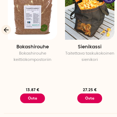
Bokashirouhe
Sienikassi
Bokashirouhe
Taitettava taskukokoinen
keittiökompostoriin
sienikori
13.87 €
27.25 €
Osta
Osta