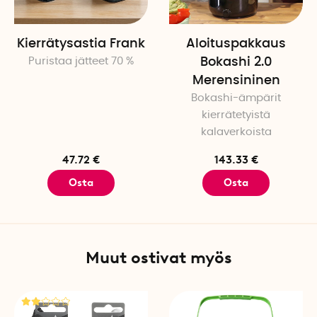
kosteaa, se voi tuoksua hi
suotovesi hanan avulla tai
tai sanomalehtipaperia, jot
Kierrätysastia Frank
Aloituspakkaus
Puristaa jätteet 70 %
Bokashi 2.0
Lisää bokashirouhetta void
Merensininen
Bokashi-ämpärit
Näin bokashi toimii:
kierrätetyistä
kalaverkoista
1. Kerää biojätteet erillise
2. Laita biojätteet keittiök
47.72 €
143.33 €
bokashirouhetta
Osta
Osta
3. Toista, kunnes astia on 
hanan avulla ja käyttää si
1:100 (1 dl 10 litraan vettä),
4. Kun keittiökompostori on 
Muut ostivat myös
Käytä toista kompostiämpäri
kun ensimmäisen ämpärin s
5. Noin 2–3 viikon kuluttua
multaan.