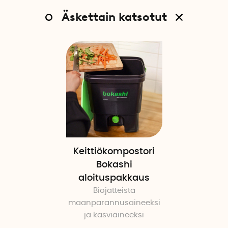
Äskettain katsotut
Keittiökompostori
Bokashi
aloituspakkaus
Biojätteistä
maanparannusaineeksi
ja kasviaineeksi