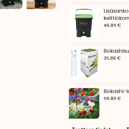
Lisäsanko
keittiöko
46.85 €
Bokashisui
35.86 €
Bokashi-l
56.80 €