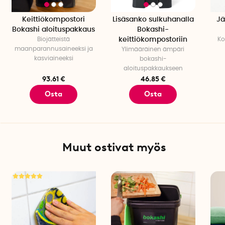
Keittiökompostori
Lisäsanko sulkuhanalla
Jä
Bokashi aloituspakkaus
Bokashi-
Biojätteistä
keittiökompostoriin
Ko
maanparannusaineeksi ja
Ylimääräinen ämpäri
kasviaineeksi
bokashi-
aloituspakkaukseen
93.61 €
46.85 €
Osta
Osta
Muut ostivat myös