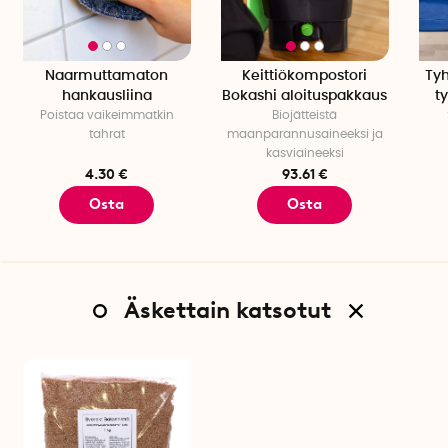
Naarmuttamaton
Keittiökompostori
Tyh
hankausliina
Bokashi aloituspakkaus
ty
Poistaa vaikeimmatkin
Biojätteistä
tahrat
maanparannusaineeksi ja
kasviaineeksi
4.30 €
93.61 €
Osta
Osta
Äskettain katsotut