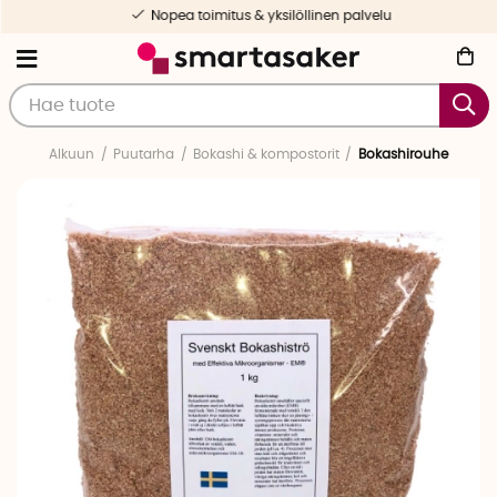
Nopea toimitus & yksilöllinen palvelu
Alkuun
Puutarha
Bokashi & kompostorit
Bokashirouhe