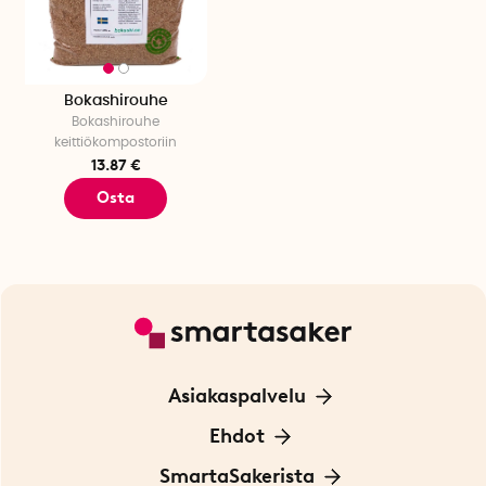
Bokashirouhe
Bokashirouhe
keittiökompostoriin
13.87 €
Osta
Asiakaspalvelu
Ota yhteyttä
Ehdot
Tietoa evästeistä
SmartaSakerista