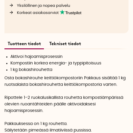
Yksilöllinen ja nopea palvelu
Korkeat asiakasarviot
Tuotteen tiedot
Tekniset tiedot
Aktivoi hajoamisprosessin
Kompostiin korkea energia- ja typpipitoisuus
1 kg bokashirouhetta
Osta bokashirouhe keittiökompostoriin Pakkaus sisältää 1 kg
ruotsalaista bokashirouhetta keittiökompostoria varten.
Ripottele 1–2 ruokalusikallista rouhetta kompostiämpärissä
olevien ruoantähteiden päälle aktivoidaksesi
hajoamisprosessin.
Pakkauksessa on 1 kg rouhetta.
Säilytetään pimeässä ilmatiiviissä pussissa.