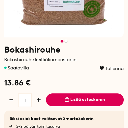
Bokashirouhe
Bokashirouhe keittiökompostoriin
Tallenna
13.86
€
Lisää ostoskoriin
Siksi asiakkaat valitsevat SmartaSakerin
2-3 päivän toimitusaika