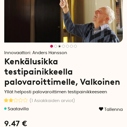
Innovaattori:
Anders Hansson
Kenkälusikka
testipainikkeella
palovaroittimelle, Valkoinen
Yllät helposti palovaroittimen testipainikkeeseen
(1
Asiakkaiden arviot
)
Tallenna
9.47
€