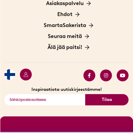
Asiakaspalvelu
Ota yhteyttä
Ehdot
Tietoa evästeistä
SmartaSakerista
Yksityisyydensuoja
Meistä
Seuraa meitä
Sopimusehdot
Myymälä Tukholmassa
Innovaattoriblogi
Älä jää paitsi!
Ympäristöystävälliset toimitukset
Lahjakortti
Myydyimmät tuotteet
Tarjouskulma
Katso kaikki älykkäät tuotteet
Inspiraatiota uutiskirjeestämme!
Tilaa