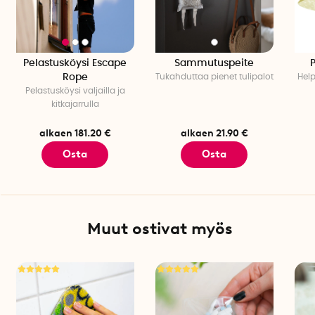
Pelastusköysi Escape
Sammutuspeite
P
Rope
Tukahduttaa pienet tulipalot
Help
Pelastusköysi valjailla ja
kitkajarrulla
alkaen 181.20 €
alkaen 21.90 €
Osta
Osta
Muut ostivat myös