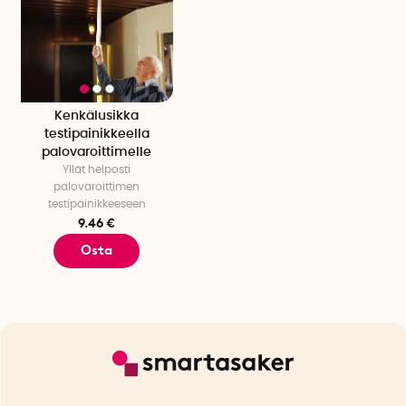
Kenkälusikka
testipainikkeella
palovaroittimelle
Yllät helposti
palovaroittimen
testipainikkeeseen
9.46 €
Osta