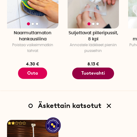
Naarmuttamaton
Suljettavat pilleripussit,
hankausliina
8 kpl
m
Poistaa vaikeimmatkin
Annostele lääkkeet pieniin
Puhd
tahrat
pusseihin
4.30 €
8.13 €
Osta
Tuotevahti
Äskettain katsotut