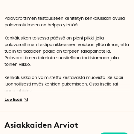
Palovaroittimen testaukseen kehitetyn kenkälusikan avulla
palovaroittimeen on helppo ylettää.
Kenkälusikan toisessa päässä on pieni piikki, jolla
palovaroittimen testipainikkeeseen voidaan yltää ilman, että
tuolin tai tikkaiden päällä on tarpeen tasapainotella.
Palovaroittimen toiminta suositellaan tarkistamaan joka
toinen viikko.
Kenkälusikka on valmistettu kestävästä muovista. Se sopii
luonnollisesti myös kenkien pukemiseen. Osta itselle tai
anna lahjaksi.
Kenkälusikan on kehittänyt palomies Anders Hansson. Tuote
valmistetaan Ruotsissa.
Asiakkaiden Arviot
Materiaali: Kierrätettävää ABS-muovia
Pituus: 78 cm