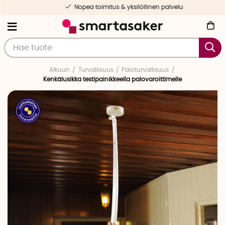
Nopea toimitus & yksilöllinen palvelu
Alkuun
Turvallisuus
Paloturvallisuus
Kenkälusikka testipainikkeella palovaroittimelle