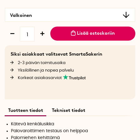
Valkoinen
Lisää ostoskoriin
Siksi asiakkaat valitsevat SmartaSakerin
2-3 päivän toimitusaika
Yksilöllinen ja nopea palvelu
Korkeat asiakasarviot
Tuotteen tiedot
Tekniset tiedot
Kätevä kenkälusikka
Palovaroittimen testaus on helppoa
Palomiehen kehittämä