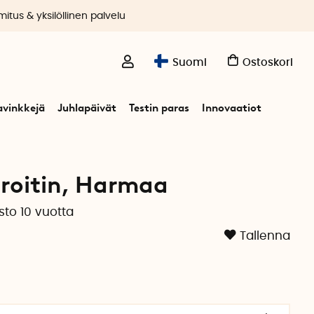
itus & yksilöllinen palvelu
Suomi
Ostoskori
avinkkejä
Juhlapäivät
Testin paras
Innovaatiot
roitin, Harmaa
sto 10 vuotta
Tallenna