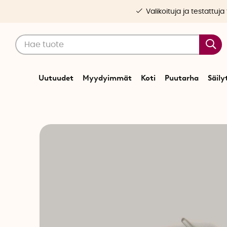
Valikoituja ja testattuja
Uutuudet
Myydyimmät
Koti
Puutarha
Säily