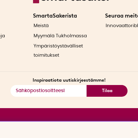
SmartaSakerista
Seuraa meit
ä
Meistä
Innovaattorib
oja
Myymälä Tukholmassa
Ympäristöystävälliset
toimitukset
Inspiraatiota uutiskirjeestämme!
Tilaa