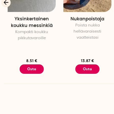
Yksinkertainen
Nukanpoistaja
koukku messinkiä
Poista nukka
hellävaraisesti
Kompakti koukku
vaatteistasi
pikkutavaroille
8.51 €
13.87 €
Osta
Osta