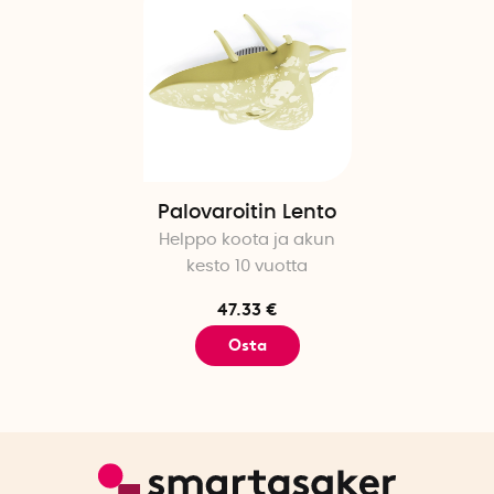
Palovaroitin Lento
Helppo koota ja akun
kesto 10 vuotta
47.33 €
Osta