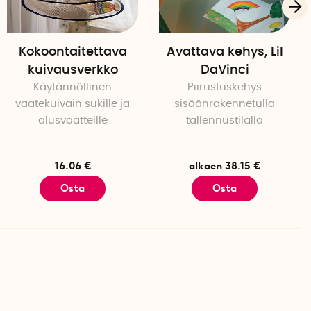
Kokoontaitettava
Avattava kehys, Lil
kuivausverkko
DaVinci
Käytännöllinen
Piirustuskehys
vaatekuivain sukille ja
sisäänrakennetulla
alusvaatteille
tallennustilalla
16.06 €
alkaen 38.15 €
Osta
Osta