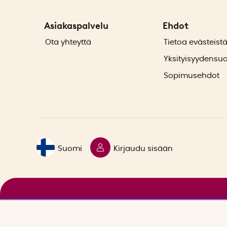
Asiakaspalvelu
Ehdot
Ota yhteyttä
Tietoa evästeist
Yksityisyydensu
Sopimusehdot
Suomi
Kirjaudu sisään