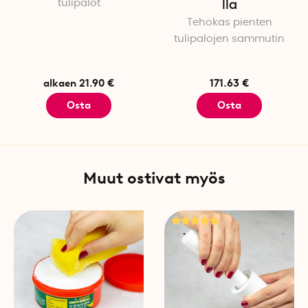
tulipalot
lla
Tehokas pienten
tulipalojen sammutin
alkaen 21.90 €
171.63 €
Osta
Osta
Muut ostivat myös