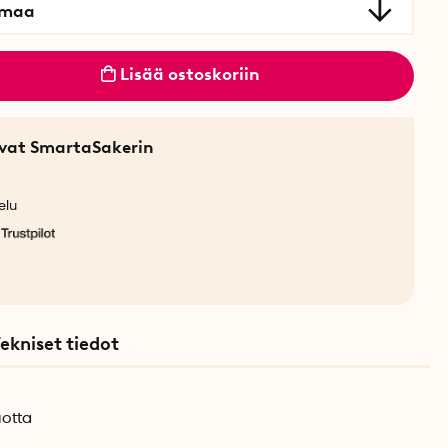
rmaa
Lisää ostoskoriin
sevat SmartaSakerin
elu
ekniset tiedot
uotta