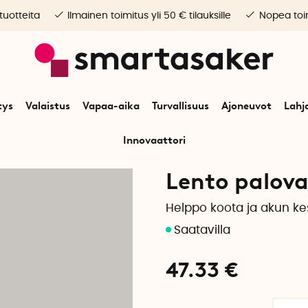
 tuotteita
Ilmainen toimitus yli 50 € tilauksille
Nopea toim
tys
Valaistus
Vapaa-aika
Turvallisuus
Ajoneuvot
Lahj
Innovaattori
Alkuun
Turvallisuus
Paloturvallisuus
Palovaroitin Lento
Lento palova
Helppo koota ja akun ke
47.33
€