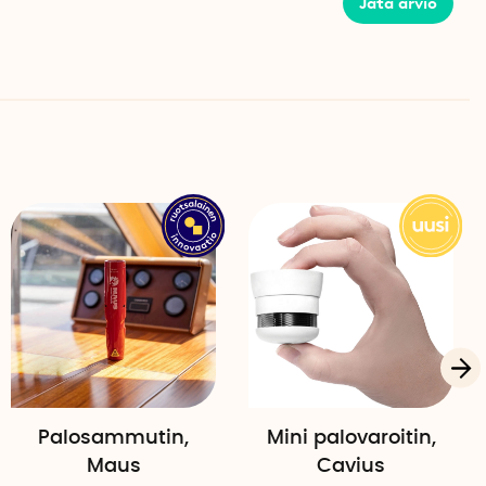
Jätä arvio
Palosammutin,
Mini palovaroitin,
Maus
Cavius