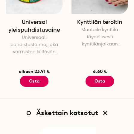
Universal
Kynttilän teroitin
yleispuhdistusaine
Muotoile kynttilä
täydellisesti
Universaali
kynttilänjalkaan
puhdistustahna, joka
sopivaksi
varmistaa kiiltävän
puhtaan lopputuloksen
alkaen 23.91 €
6.60 €
Osta
Osta
Äskettain katsotut