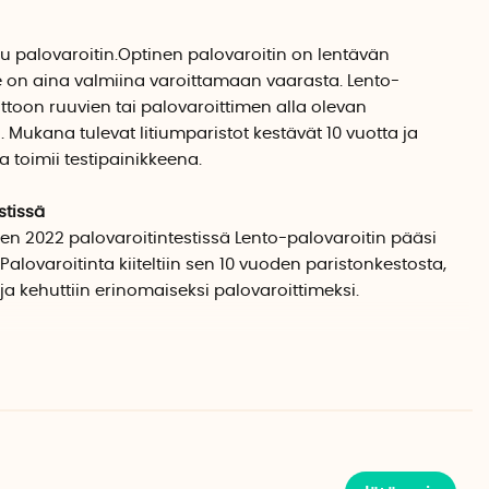
ltu palovaroitin.Optinen palovaroitin on lentävän
 on aina valmiina varoittamaan vaarasta. Lento-
toon ruuvien tai palovaroittimen alla olevan
a. Mukana tulevat litiumparistot kestävät 10 vuotta ja
 toimii testipainikkeena.
stissä
n 2022 palovaroitintestissä Lento-palovaroitin pääsi
 Palovaroitinta kiiteltiin sen 10 vuoden paristonkestosta,
ja kehuttiin erinomaiseksi palovaroittimeksi.
E-merkitty nykyisen ruotsalaisen standardin
en
Kupu
asennus, Lento asennus on identtinen.