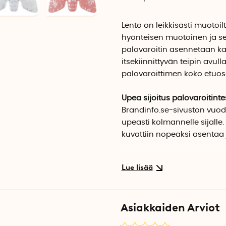
Lento on leikkisästi muotoi
hyönteisen muotoinen ja se
palovaroitin asennetaan kat
itsekiinnittyvän teipin avull
palovaroittimen koko etuosa
Upea sijoitus palovaroitinte
Brandinfo.se-sivuston vuode
upeasti kolmannelle sijalle.
kuvattiin nopeaksi asentaa 
Palovaroitin
hyväksytty ja
C
EN14604:2005 mukaisesti.
Design – Paola Suhonen
Asiakkaiden Arviot
Videolla näkyy sisartuotte