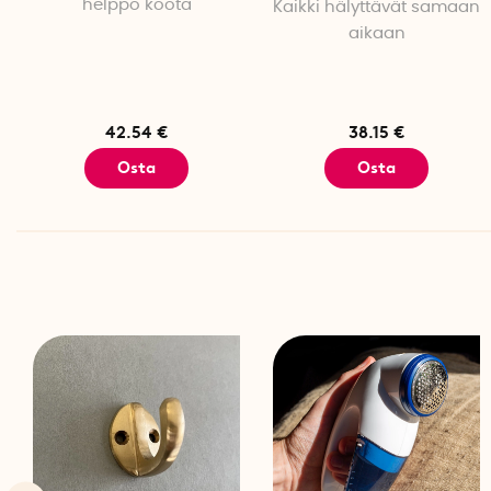
helppo koota
Kaikki hälyttävät samaan
aikaan
42.54 €
38.15 €
Osta
Osta