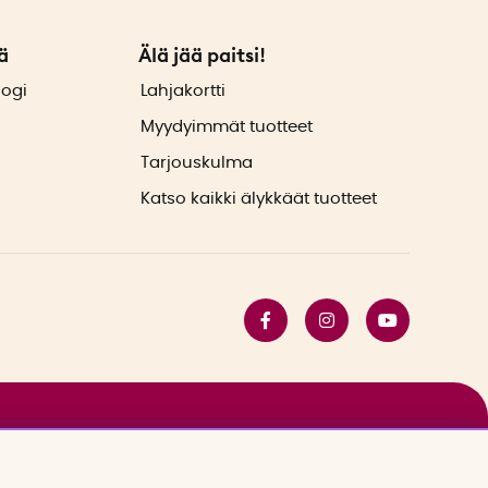
ä
Älä jää paitsi!
logi
Lahjakortti
Myydyimmät tuotteet
Tarjouskulma
Katso kaikki älykkäät tuotteet