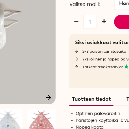
Ha
Valitse malli
Siksi asiakkaat valit
2-3 päivän toimitusaika
Yksilöllinen ja nopea palv
Korkeat asiakasarviot
Tuotteen tiedot
T
Optinen palovaroitin
Paristojen käyttöikä 10 v
Nopea koota