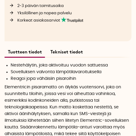
2-3 päivän toimitusaika
Yksilöllinen ja nopea palvelu
Korkeat asiakasarviot
Tuotteen tiedot
Tekniset tiedot
Nestehälytin, joka aktivoituu vuodon sattuessa
Sovelluksen valvonta lämpötilavaroituksella
Reagoi jopa vähäisiin pisaroihin
Elementricin pisaramatto on älykäs vuotensorvi, joka on
suunniteltu tiloihin, joissa vesi voi aiheuttaa vahinkoa,
esimerkiksi kodinkoneiden alla, putkistossa tai
teknologiakaapeissa. Kun matto koskettaa nestettä, se
aktivoi äänihälytyksen, samalla kun SMS-viestejä ja
ilmoituksia lähetetään siihen liitetyn Elementric-sovelluksen
kautta. Sisäänrakennettu lämpötila-anturi varoittaa myös
alhaisista lämpötiloista, mikä tekee siitä käyttökelpoisen