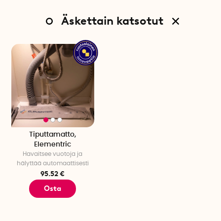
alle.
Äskettain katsotut
Tekniset tiedot
Materiaali: Nylonkaapeli
Väri: Valkoinen
Pituus: 50 cm
Leveys: 13 cm
Pituus, sensorikaapeli: 2 metriä
Langaton LAN: 2,4 GHz, WPA/WPA2
WiFi-taajuusalue: 2412 - 2484 MHz
Maksimi WiFi-lähetysteho: 20,5 dBm
Maksimi Bluetooth RF-teho: 9 dBm
Tiputtamatto,
Viestintäprotokolla: CoAP, IEEE 802.11 b/g/n
Elementric
Paristotyyppi: 2 x AAA-paristot
Havaitsee vuotoja ja
Syöttöjännite: 3 V
hälyttää automaattisesti
Akkukesto: Noin 4 vuotta
95.52 €
Käyttölämpötila: 5-60 °C
Osta
Lämpötilavaroitus: alle 10 °C
Maksimi kosteus: 80 %
Hälytysominaisuus: äänihälytys kontaktissa nesteen kanssa