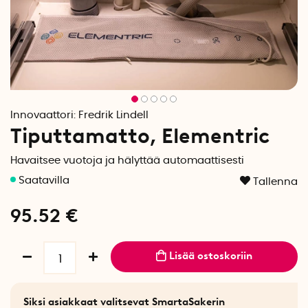
Innovaattori:
Fredrik Lindell
Tiputtamatto, Elementric
Havaitsee vuotoja ja hälyttää automaattisesti
Tallenna
95.52
€
Lisää ostoskoriin
Siksi asiakkaat valitsevat SmartaSakerin