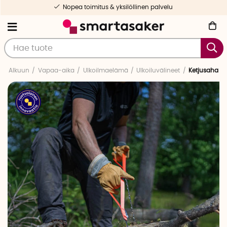
Nopea toimitus & yksilöllinen palvelu
Alkuun
Vapaa-aika
Ulkoilmaelämä
Ulkoiluvälineet
Ketjusaha