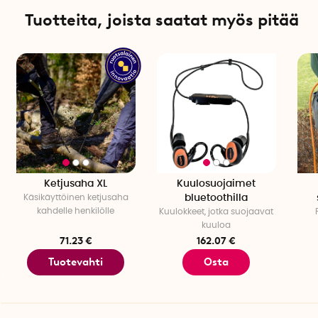
Paino sis. säilytyskotelon: 180 grammaa
Tuotteita, joista saatat myös pitää
Ketjusahalla on 5 vuoden takuu
Ketjusaha XL
Kuulosuojaimet
Käsikäyttöinen ketjusaha
bluetoothilla
kahdelle henkilölle
Kuulokkeet, jotka suojaavat
kuuloa
71.23 €
162.07 €
Tuotevahti
Osta