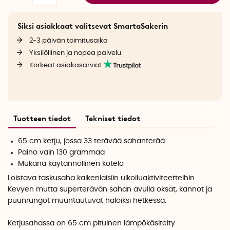
Siksi asiakkaat valitsevat SmartaSakerin
2-3 päivän toimitusaika
Yksilöllinen ja nopea palvelu
Korkeat asiakasarviot
Tuotteen tiedot
Tekniset tiedot
65 cm ketju, jossa 33 terävää sahanterää
Paino vain 130 grammaa
Mukana käytännöllinen kotelo
Loistava taskusaha kaikenlaisiin ulkoiluaktiviteetteihin.
Kevyen mutta superterävän sahan avulla oksat, kannot ja
puunrungot muuntautuvat haloiksi hetkessä.
Ketjusahassa on 65 cm pituinen lämpökäsitelty