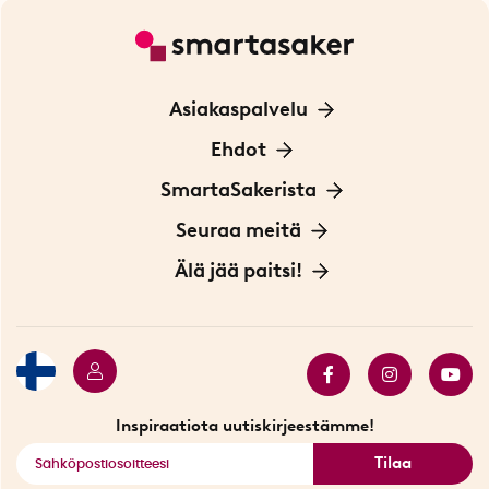
Asiakaspalvelu
Ota yhteyttä
Ehdot
Tietoa evästeistä
SmartaSakerista
Yksityisyydensuoja
Meistä
Seuraa meitä
Sopimusehdot
Myymälä Tukholmassa
Innovaattoriblogi
Älä jää paitsi!
Ympäristöystävälliset toimitukset
Lahjakortti
Myydyimmät tuotteet
Tarjouskulma
Katso kaikki älykkäät tuotteet
Inspiraatiota uutiskirjeestämme!
Tilaa