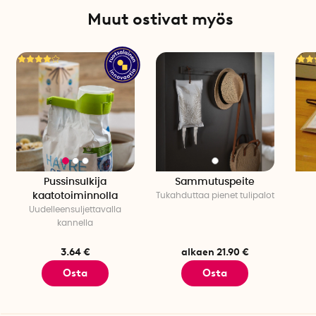
Muut ostivat myös
Pussinsulkija
Sammutuspeite
kaatotoiminnolla
Tukahduttaa pienet tulipalot
Uudelleensuljettavalla
kannella
3.64 €
alkaen 21.90 €
Osta
Osta