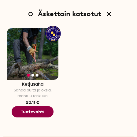
Äskettain katsotut
Ketjusaha
Sahaa puita ja oksia,
mahtuu taskuun
52.11 €
Tuotevahti