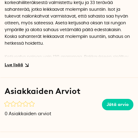
korkeahiiliteräksestä valmistettu ketju ja 33 terävää
sahanterää, jotka leikkaavat molempiin suuntiin. Isot ja
tukevat nailonkahvat varmistavat, että sahasta saa hyvän
otteen, myös sateessa. Aseta ketjusaha oksan tai rungon
ympärille ja aloita sahaus vetämällä päitä edestakaisin.
Koska sahanterät leikkaavat molempiin suuntiin, sahaus on
hetkessä hoidettu.
Ketjusaha painaa vain 130 grammaa. Pakkaukseen sisältyy
kätevä säilytyskotelo. Taskusaha mahtuu kirjaimellisesti
taskuun ja on erittäin helppo ottaa mukaan. Voit myös
ripustaa sen vyöllesi, pakata mukaan reppuun tai säilyttää
sitä autossa hätätilanteen varalta.
Asiakkaiden Arviot
Oikein huollettuna saha kestää useiden vuosien käytön.
Jätä arvio
Pyyhi ketju puhtaaksi käytön jälkeen ja voitele tavallisella
ketjuöljyllä tarpeen mukaan. Teroittamiseen voidaan käyttää
0
Asiakkaiden arviot
4mm:n pyöröviilaa.
Kotelon mitat: 12 cm x 11 cm x 3 cm