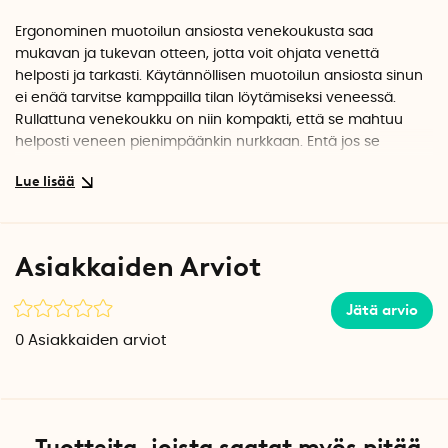
Ergonominen muotoilun ansiosta venekoukusta saa
mukavan ja tukevan otteen, jotta voit ohjata venettä
helposti ja tarkasti. Käytännöllisen muotoilun ansiosta sinun
ei enää tarvitse kamppailla tilan löytämiseksi veneessä.
Rullattuna venekoukku on niin kompakti, että se mahtuu
helposti veneen pienimpäänkin nurkkaan. Entä jos se
putoaa laidan yli? Ei hätää! Venekoukku pysyy pinnalla
silloinkin, kun meri on myrskyisimmillään.
Välttämätön hankinta niin pienille veneille kuin isommillekin
merenkulkijoillekin seitsemällä merellä. Laita merimieshattu
Asiakkaiden Arviot
päähän ja nosta purjeet, sillä tämän kätevämmäksi se ei
enää muutu!
Jätä arvio
0
Asiakkaiden arviot
Tekniset tiedot
Paino: 450 g
Materiaali: Rullattava hiilikuitu
Pituus: 1,9 m
Tuotteita, joista saatat myös pitää