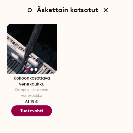
Äskettain katsotut
Kokoonkasattava
venekoukku
Kompakti ja kätevä
venekoukku
81.19 €
Tuotevahti