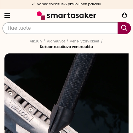
Nopea toimitus & yksilöllinen palvelu
Alkuun
Ajoneuvot
Veneilytarvikkeet
Kokoonkasattava venekoukku