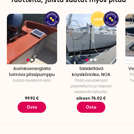
Valmistusmaa: Englanti
Manuaali
Aurinkoenergialla
Säädettävä
Ve
toimiva pilssipumppu
köysikiinnike, NOA
Pi
hy
Auttaa äyskäröimään
Pitää varustelinjan
järjestettynä ja helposti
saatavilla laiturilla.
99.92 €
alkaen 76.02 €
Osta
Osta