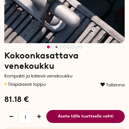
Kokoonkasattava
venekoukku
Kompakti ja kätevä venekoukku
Tallenna
81.18
€
Aseta tälle tuotteelle vahti