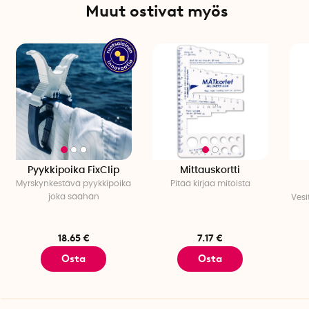
Muut ostivat myös
Pyykkipoika FixClip
Mittauskortti
Myrskynkestävä pyykkipoika
Pitää kirjaa mitoista
joka säähän
Vesi
18.65 €
7.17 €
Osta
Osta