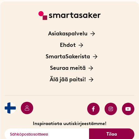
Asiakaspalvelu
Ota yhteyttä
Ehdot
Tietoa evästeistä
SmartaSakerista
Yksityisyydensuoja
Meistä
Seuraa meitä
Sopimusehdot
Myymälä Tukholmassa
Innovaattoriblogi
Älä jää paitsi!
Ympäristöystävälliset toimitukset
Lahjakortti
Myydyimmät tuotteet
Tarjouskulma
Katso kaikki älykkäät tuotteet
Inspiraatiota uutiskirjeestämme!
Tilaa