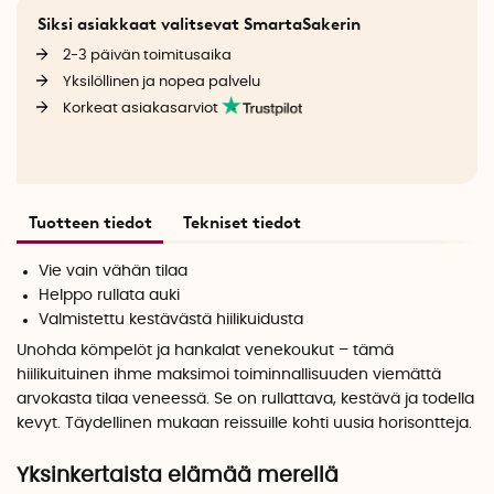
Siksi asiakkaat valitsevat SmartaSakerin
2-3 päivän toimitusaika
Yksilöllinen ja nopea palvelu
Korkeat asiakasarviot
Tuotteen tiedot
Tekniset tiedot
Vie vain vähän tilaa
Helppo rullata auki
Valmistettu kestävästä hiilikuidusta
Unohda kömpelöt ja hankalat venekoukut – tämä
hiilikuituinen ihme maksimoi toiminnallisuuden viemättä
arvokasta tilaa veneessä. Se on rullattava, kestävä ja todella
kevyt. Täydellinen mukaan reissuille kohti uusia horisontteja.
Yksinkertaista elämää merellä