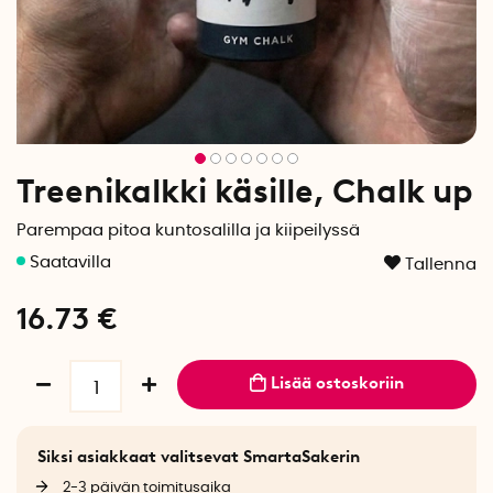
Treenikalkki käsille, Chalk up
Parempaa pitoa kuntosalilla ja kiipeilyssä
Tallenna
16.73
€
Lisää ostoskoriin
Siksi asiakkaat valitsevat SmartaSakerin
2-3 päivän toimitusaika