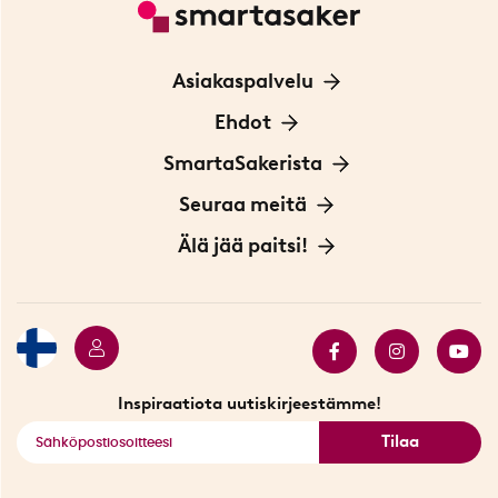
Asiakaspalvelu
Ota yhteyttä
Ehdot
Tietoa evästeistä
SmartaSakerista
Yksityisyydensuoja
Meistä
Seuraa meitä
Sopimusehdot
Myymälä Tukholmassa
Innovaattoriblogi
Älä jää paitsi!
Ympäristöystävälliset toimitukset
Lahjakortti
Myydyimmät tuotteet
Tarjouskulma
Katso kaikki älykkäät tuotteet
Inspiraatiota uutiskirjeestämme!
Tilaa