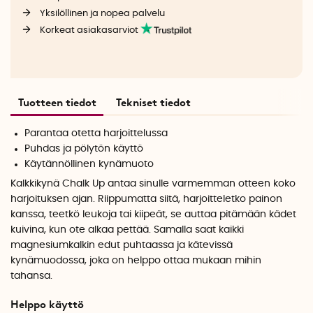
Yksilöllinen ja nopea palvelu
Korkeat asiakasarviot
Tuotteen tiedot
Tekniset tiedot
Parantaa otetta harjoittelussa
Puhdas ja pölytön käyttö
Käytännöllinen kynämuoto
Kalkkikynä Chalk Up antaa sinulle varmemman otteen koko
harjoituksen ajan. Riippumatta siitä, harjoitteletko painon
kanssa, teetkö leukoja tai kiipeät, se auttaa pitämään kädet
kuivina, kun ote alkaa pettää. Samalla saat kaikki
magnesiumkalkin edut puhtaassa ja kätevissä
kynämuodossa, joka on helppo ottaa mukaan mihin
tahansa.
Helppo käyttö