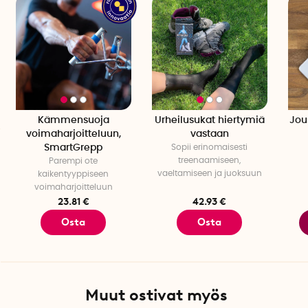
Kämmensuoja
Urheilusukat hiertymiä
Jou
voimaharjoitteluun,
vastaan
SmartGrepp
Sopii erinomaisesti
treenaamiseen,
Parempi ote
vaeltamiseen ja juoksuun
kaikentyyppiseen
voimaharjoitteluun
23.81 €
42.93 €
Osta
Osta
Muut ostivat myös