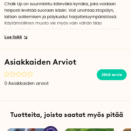
Chalk Up on suunniteltu käteväksi kynäksi, joka voidaan
helposti levittää suoraan käsiin. Voit unohtaa irtopölyn,
lattian sotkemisen ja pölykuidut harjoitteluympäristössä.
Käytännöllinen muoto vie myös vain vähän tilaa
kuntosalilaukussa ja on helppo ottaa mukaan harjoitusten
välillä.
Parempaa otetta varten
Harjoituksissa kuten maastavedossa, leuoissa ja
Asiakkaiden Arviot
kahvakuulaharjoittelussa varma ote on ratkaisevaa.
Magnesiumkalk absorboi kosteuden käsistä ja auttaa sinua
Jätä arvio
säilyttämään hallinnan tangosta tai välineestä koko sarjan
ajan. Tuloksena on turvallisempi ote ja paremmat
0
Asiakkaiden arviot
edellytykset keskittyä suoritukseen.
Tekniset tiedot
Paino: 20 g
Määrä pakkauksessa: 1
Tuotteita, joista saatat myös pitää