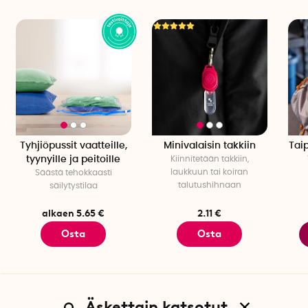
Tyhjiöpussit vaatteille,
Minivalaisin takkiin
Tai
tyynyille ja peitoille
Kiinnitetään takkiin,
laukkuun tai koiran
Säästä tehokkaasti
talutushihnaan
säilytystilaa
alkaen 5.65 €
2.11 €
Osta
Osta
Äskettain katsotut