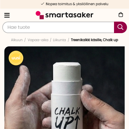
Nopea toimitus & yksilöllinen palvelu
Alkuun
Vapaa-aika
Liikunta
Treenikalkki käsille, Chalk up