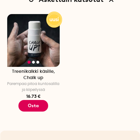
Treenikalkki käsille,
Chalk up
Parempaa pitoa kuntosalilla
ja kiipeilyssä
16.73 €
Osta