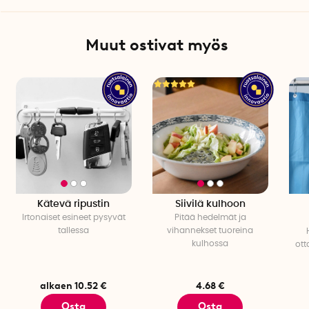
Muut ostivat myös
Kätevä ripustin
Siivilä kulhoon
Irtonaiset esineet pysyvät
Pitää hedelmät ja
tallessa
vihannekset tuoreina
kulhossa
ott
alkaen 10.52 €
4.68 €
Osta
Osta