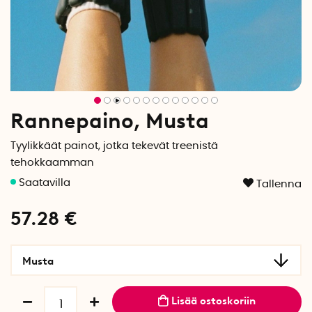
Rannepaino, Musta
Tyylikkäät painot, jotka tekevät treenistä
tehokkaamman
Tallenna
57.28
€
Musta
Lisää ostoskoriin