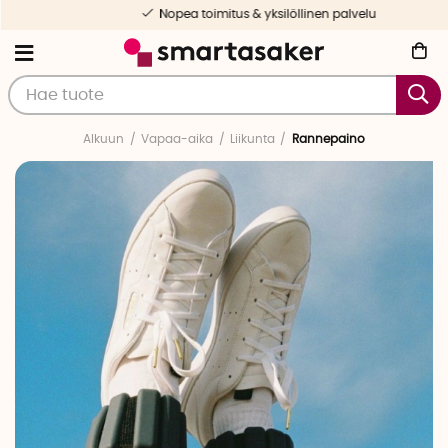
Nopea toimitus & yksilöllinen palvelu
Alkuun
Vapaa-aika
Liikunta
Rannepaino