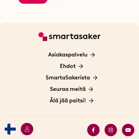
Asiakaspalvelu
Ota yhteyttä
Ehdot
Tietoa evästeistä
SmartaSakerista
Yksityisyydensuoja
Meistä
Seuraa meitä
Sopimusehdot
Myymälä Tukholmassa
Innovaattoriblogi
Älä jää paitsi!
Ympäristöystävälliset toimitukset
Lahjakortti
Myydyimmät tuotteet
Tarjouskulma