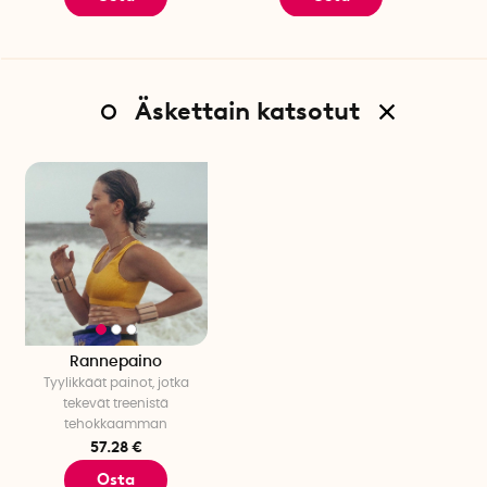
Äskettain katsotut
Rannepaino
Tyylikkäät painot, jotka
tekevät treenistä
tehokkaamman
57.28 €
Osta