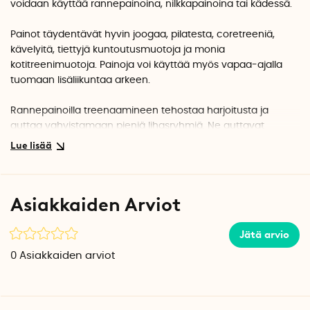
voidaan käyttää rannepainoina, nilkkapainoina tai kädessä.
Painot täydentävät hyvin joogaa, pilatesta, coretreeniä,
kävelyitä, tiettyjä kuntoutusmuotoja ja monia
kotitreenimuotoja. Painoja voi käyttää myös vapaa-ajalla
tuomaan lisäliikuntaa arkeen.
Rannepainoilla treenaamineen tehostaa harjoitusta ja
auttaa vahvistamaan pieniä lihasryhmiä. Ne auttavat
kehittämään kestävyyttä, kehonhallintaa ja voimaa. Nilkoissa
ne taas tehostavat monia jalkaliikkeitä.
Erinomainen laatu
Asiakkaiden Arviot
Nilkka- ja rannepainot on valmistettu erittäin laadukkaista
materiaaleista. Valmistuksessa on käytetty kierrätettyä
terästä, joka on päällystetty pehmeällä silikonilla.
Jätä arvio
0
Asiakkaiden arviot
Joustava hihna ja tarrakiinnitys takaavat optimaalisen
istuvuuden.
Mitä pakkaukseen sisältyy?