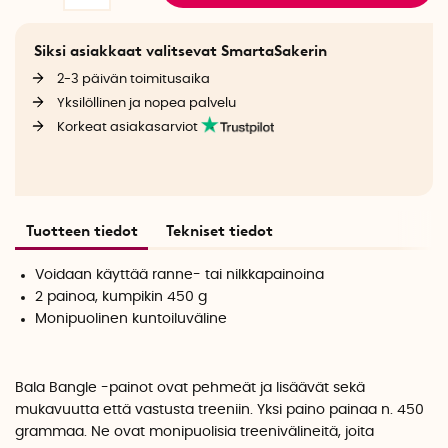
Siksi asiakkaat valitsevat SmartaSakerin
2-3 päivän toimitusaika
Yksilöllinen ja nopea palvelu
Korkeat asiakasarviot
Tuotteen tiedot
Tekniset tiedot
Voidaan käyttää ranne- tai nilkkapainoina
2 painoa, kumpikin 450 g
Monipuolinen kuntoiluväline
Bala Bangle -painot ovat pehmeät ja lisäävät sekä
mukavuutta että vastusta treeniin. Yksi paino painaa n. 450
grammaa. Ne ovat monipuolisia treenivälineitä, joita