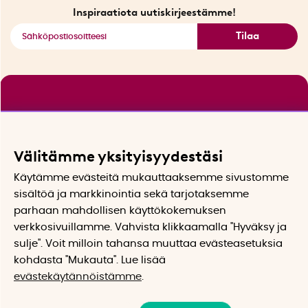
Katso kaikki älykkäät tuotteet
Inspiraatiota uutiskirjeestämme!
Tilaa
Välitämme yksityisyydestäsi
Käytämme evästeitä mukauttaaksemme sivustomme
sisältöä ja markkinointia sekä tarjotaksemme
parhaan mahdollisen käyttökokemuksen
verkkosivuillamme. Vahvista klikkaamalla "Hyväksy ja
sulje". Voit milloin tahansa muuttaa evästeasetuksia
kohdasta "Mukauta". Lue lisää
evästekäytännöistämme
.