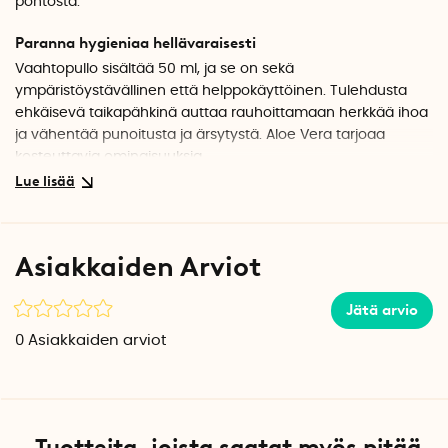
pöntöstä.
Paranna hygieniaa hellävaraisesti
Vaahtopullo sisältää 50 ml, ja se on sekä
ympäristöystävällinen että helppokäyttöinen. Tulehdusta
ehkäisevä taikapähkinä auttaa rauhoittamaan herkkää ihoa
ja vähentää punoitusta ja ärsytystä. Aloe Vera tarjoaa
kosteuttavia ominaisuuksia.
Tee näin
1. Laita vaahtoa vessapaperille
2. Pyyhi
Asiakkaiden Arviot
3. Vedä alas pöntöstä
Tekniset tiedot
Jätä arvio
Ainesosat: taikapähkinä, aloe vera, vesi, glyseriini, alkoholi,
0
Asiakkaiden arviot
polysorbaatti 20, DMDM hydantoiini, metyyliselluloosa,
metyyliparabeeni, propyyliparabeeni, hajuste.
Tilavuus: 2x50 ml
Tuotteita, joista saatat myös pitää