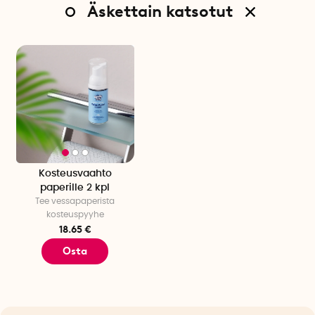
Äskettain katsotut
Kosteusvaahto
paperille 2 kpl
Tee vessapaperista
kosteuspyyhe
18.65 €
Osta