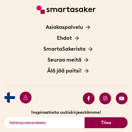
Asiakaspalvelu
Ota yhteyttä
Ehdot
Tietoa evästeistä
SmartaSakerista
Yksityisyydensuoja
Meistä
Seuraa meitä
Sopimusehdot
Myymälä Tukholmassa
Innovaattoriblogi
Älä jää paitsi!
Ympäristöystävälliset toimitukset
Lahjakortti
Myydyimmät tuotteet
Tarjouskulma
Katso kaikki älykkäät tuotteet
Inspiraatiota uutiskirjeestämme!
Tilaa