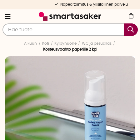
Nopea toimitus & yksilöllinen palvelu
Alkuun
Koti
Kylpyhuone
WC ja pesuallas
Kosteusvaahto paperille 2 kpl