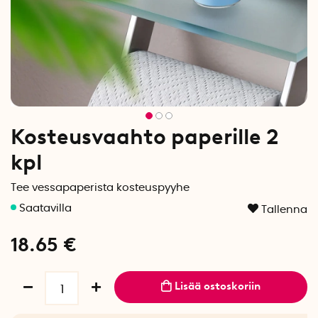
Kosteusvaahto paperille 2
kpl
Tee vessapaperista kosteuspyyhe
Tallenna
18.65
€
Lisää ostoskoriin