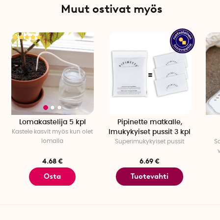
Muut ostivat myös
Lomakastelija 5 kpl
Pipinette matkalle,
Kastele kasvit myös kun olet
Imukykyiset pussit 3 kpl
lomalla
Superimukykyiset pussit
Sa
4.68 €
6.69 €
Osta
Tuotevahti