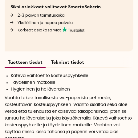
Siksi asiakkaat valitsevat SmartaSakerin
2-3 päivän toimitusaika
Yksilöllinen ja nopea palvelu
Korkeat asiakasarviot
Tuotteen tiedot
Tekniset tiedot
Kätevä vaihtoehto kosteuspyyhkeille
Täydellinen matkoille
Hygieninen ja hellävarainen
Vaahto tekee tavallisesta wc-paperista pehmeän,
kosteuttavan kosteuspyyhkeen. Vaahto sisältää sekä aloe
veraa että tulehdusta ehkäisevää taikapähkinää, joten se
tuntuu hellävaraiselta joka käyttökerralla. Kätevä vaihtoehto
kosteuspyyhkeille ja täydellinen matkoille. Vaahtoa voi
käyttää missä iässä tahansa ja paperin voi vetää alas