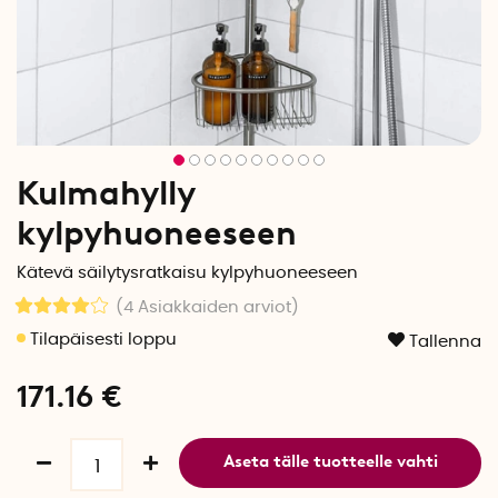
Kulmahylly
kylpyhuoneeseen
Kätevä säilytysratkaisu kylpyhuoneeseen
(4
Asiakkaiden arviot
)
Tallenna
171.16
€
Aseta tälle tuotteelle vahti