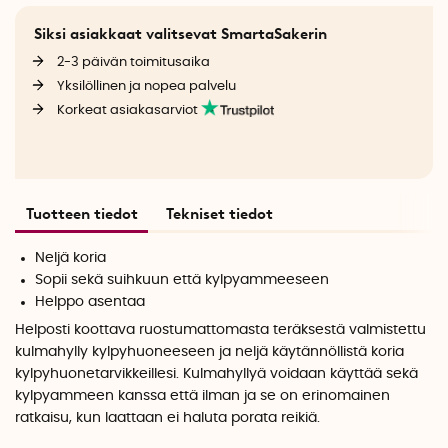
Siksi asiakkaat valitsevat SmartaSakerin
2-3 päivän toimitusaika
Yksilöllinen ja nopea palvelu
Korkeat asiakasarviot
Tuotteen tiedot
Tekniset tiedot
Neljä koria
Sopii sekä suihkuun että kylpyammeeseen
Helppo asentaa
Helposti koottava ruostumattomasta teräksestä valmistettu
kulmahylly kylpyhuoneeseen ja neljä käytännöllistä koria
kylpyhuonetarvikkeillesi. Kulmahyllyä voidaan käyttää sekä
kylpyammeen kanssa että ilman ja se on erinomainen
ratkaisu, kun laattaan ei haluta porata reikiä.