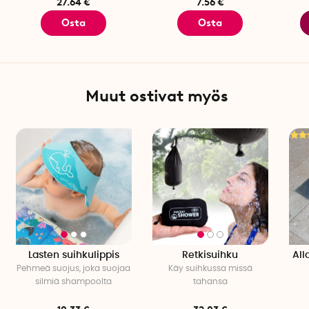
27.64 €
7.56 €
Osta
Osta
Muut ostivat myös
Lasten suihkulippis
Retkisuihku
All
Pehmeä suojus, joka suojaa
Käy suihkussa missä
silmiä shampoolta
tahansa