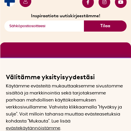
Tarjouskulma
Katso kaikki älykkäät tuotteet
Inspiraatiota uutiskirjeestämme!
Tilaa
Välitämme yksityisyydestäsi
Käytämme evästeitä mukauttaaksemme sivustomme
sisältöä ja markkinointia sekä tarjotaksemme
parhaan mahdollisen käyttökokemuksen
verkkosivuillamme. Vahvista klikkaamalla "Hyväksy ja
sulje". Voit milloin tahansa muuttaa evästeasetuksia
kohdasta "Mukauta". Lue lisää
evästekäytännöistämme
.