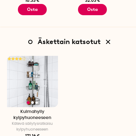
10.33 €
32.03 €
Osta
Osta
Äskettain katsotut
Kulmahylly
kylpyhuoneeseen
Kätevä säilytysratkaisu
kylpyhuoneeseen
171.16 €