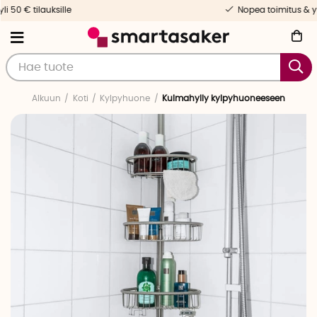
Nopea toimitus & yksilöllinen palvelu
Alkuun
Koti
Kylpyhuone
Kulmahylly kylpyhuoneeseen