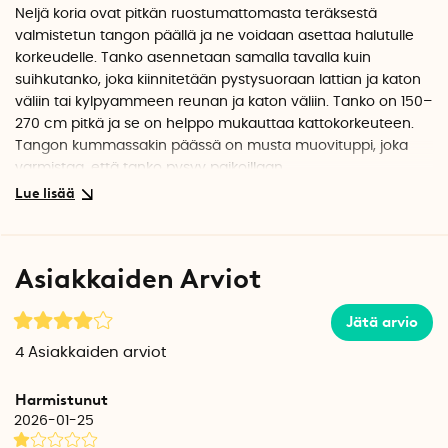
Neljä koria ovat pitkän ruostumattomasta teräksestä
valmistetun tangon päällä ja ne voidaan asettaa halutulle
korkeudelle.
Tanko asennetaan samalla tavalla kuin
suihkutanko, joka kiinnitetään pystysuoraan lattian ja katon
väliin tai kylpyammeen reunan ja katon väliin.
Tanko on 150–
270 cm pitkä ja se on helppo mukauttaa kattokorkeuteen.
Tangon kummassakin päässä on musta muovituppi, joka
varmistaa, että tanko pysyy paikoillaan.
Korit kiinnitetään pakkaukseen sisältyvillä ruuveilla ja ne
voidaan sijoittaa mihin tahansa kohtaan tankoa. Yhdessä
korissa on kaksi ripustinta partakoneille ja toisessa korissa on
Asiakkaiden Arviot
tanko, johon voidaan ripustaa pieni pyyhe tai rätti.
Jätä arvio
Hyllyt ja tanko on valmistettu harjatusta ruostumattomasta
teräksestä.
4
Asiakkaiden arviot
Korien mitat:
Harmistunut
25 cm x 17,5 cm x 5,5 cm
2026-01-25
27 cm x 20 cm x 6,2 cm