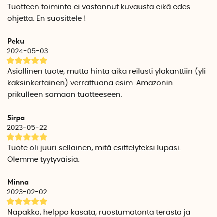
27 cm x 20 cm x 6,2 cm
Tuotteen toiminta ei vastannut kuvausta eikä edes
27 cm x 20 cm x 10,3 cm
ohjetta. En suosittele !
Peku
2024-05-03
Asiallinen tuote, mutta hinta aika reilusti yläkanttiin (yli
kaksinkertainen) verrattuana esim. Amazonin
prikulleen samaan tuotteeseen.
Sirpa
2023-05-22
Tuote oli juuri sellainen, mitä esittelyteksi lupasi.
Olemme tyytyväisiä.
Minna
2023-02-02
Napakka, helppo kasata, ruostumatonta terästä ja