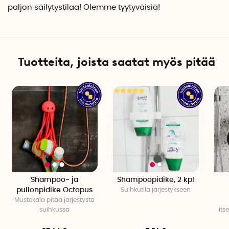
paljon säilytystilaa! Olemme tyytyväisiä!
Tuotteita, joista saatat myös pitää
Shampoo- ja
Shampoopidike, 2 kpl
pullonpidike Octopus
Suihkutila järjestykseen
Mustekala pitää järjestystä
suihkussa
its