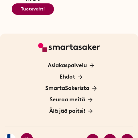
Tuotevahti
Asiakaspalvelu
Ota yhteyttä
Ehdot
Tietoa evästeistä
SmartaSakerista
Yksityisyydensuoja
Meistä
Seuraa meitä
Sopimusehdot
Myymälä Tukholmassa
Innovaattoriblogi
Älä jää paitsi!
Ympäristöystävälliset toimitukset
Lahjakortti
Myydyimmät tuotteet