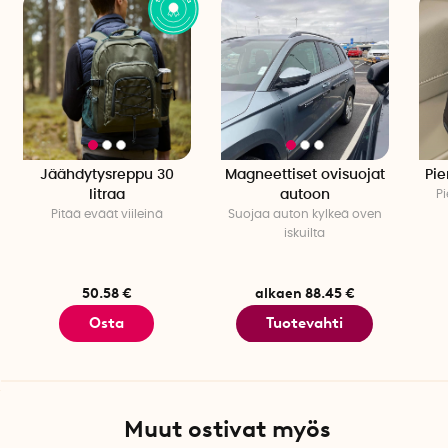
Pakkaa auto ja kokoa ystäväsi, sillä tiet odottavat!
Tekniset tiedot
Väri: Musta, harmaa
Leveys: 24 cm
Korkeus: 32 cm
Syvyys: 10 cm
Muut: Kylmälaukkuun mahtuu 8 x 500 ml:n vesipulloa tai 12 x
Jäähdytysreppu 30
Magneettiset ovisuojat
Pie
330 ml:n tölkkiä.
litraa
autoon
Pi
Pitää eväät viileinä
Suojaa auton kylkeä oven
iskuilta
50.58 €
alkaen 88.45 €
Osta
Tuotevahti
Muut ostivat myös