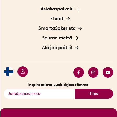
Asiakaspalvelu
Ota yhteyttä
Ehdot
Tietoa evästeistä
SmartaSakerista
Yksityisyydensuoja
Meistä
Seuraa meitä
Sopimusehdot
Myymälä Tukholmassa
Innovaattoriblogi
Älä jää paitsi!
Ympäristöystävälliset toimitukset
Lahjakortti
Myydyimmät tuotteet
Tarjouskulma
Katso kaikki älykkäät tuotteet
Inspiraatiota uutiskirjeestämme!
Tilaa