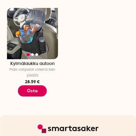
Kylmälaukku autoon
Pidä välipalat viileinä tien
päällä
28.59 €
Osta