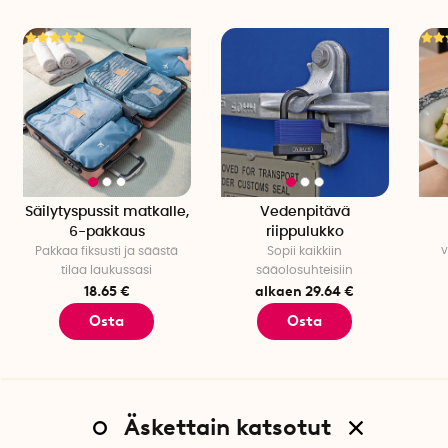
Säilytyspussit matkalle,
Vedenpitävä
6-pakkaus
riippulukko
v
Pakkaa fiksusti ja säästä
Sopii kaikkiin
tilaa laukussasi
sääolosuhteisiin
18.65 €
alkaen 29.64 €
Osta
Osta
Äskettain katsotut