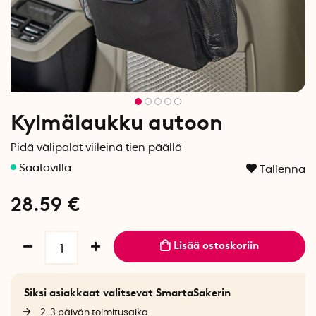
Kylmälaukku autoon
Pidä välipalat viileinä tien päällä
Tallenna
28.59
€
Lisää ostoskoriin
Siksi asiakkaat valitsevat SmartaSakerin
2-3 päivän toimitusaika