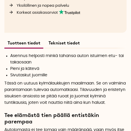
Yksilöllinen ja nopea palvelu
Korkeat asiakasarviot
Tuotteen tiedot
Tekniset tiedot
Asennus helposti minkä tahansa auton istuimen etu- tai
takaosaan
Pieni ja kätevä
Sivutaskut juomille
Tässä on uutuus kylmälaukkujen maailmaan. Se on valmiina
parantamaan tulevaa automatkaasi. Tilavuuden ja eristetyn
sisuksen ansiosta se pitää ruoat ja juomat kylminä
tuntikausia, joten voit nauttia niitä aina kun haluat.
Tee elämästä tien päällä entistäkin
parempaa
Autolomasta ei tee lomaa vain määränpää, vaan myös itse