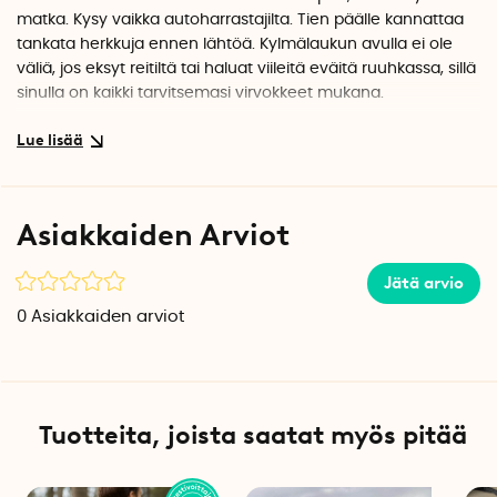
matka. Kysy vaikka autoharrastajilta. Tien päälle kannattaa
tankata herkkuja ennen lähtöä. Kylmälaukun avulla ei ole
väliä, jos eksyt reitiltä tai haluat viileitä eväitä ruuhkassa, sillä
sinulla on kaikki tarvitsemasi virvokkeet mukana.
Kaikki hyvä käden ulottuvilla
Päälokeron lisäksi laukussa on joustava kangaslokero
edessä ja kaksi verkkopullotelinettä. Lisäksi reilun kokonsa
ansiosta kylmälaukkuun mahtuu yllättävän paljon tavaraa.
Asiakkaiden Arviot
Mukaan mahtuu kaikkea piknik-suosikeista tuoretuotteisiin.
Vuodonkestävyytensä ansiosta kylmälaukku soveltuu
Jätä arvio
erinomaisesti myös mutkitteleville vuoristoteille, joilla on
0
Asiakkaiden arviot
jyrkkiä mutkia.
Se pysyy kylmänä tuntikausia, joten sinulla on runsaasti tilaa
spontaaneille piknik-pysähdyksille. Piknik-pysähdyksistä
puheen ollen, kylmälaukussa on myös kahva ja säädettävä
Tuotteita, joista saatat myös pitää
olkahihna, joten se on sekä käytännöllinen että helppo
kuljettaa mukana.