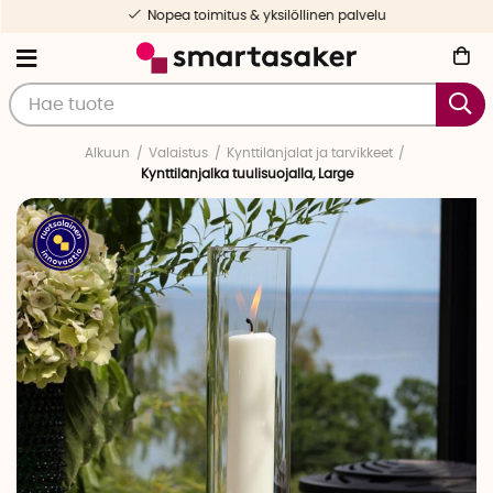
Nopea toimitus & yksilöllinen palvelu
Alkuun
Valaistus
Kynttilänjalat ja tarvikkeet
Kynttilänjalka tuulisuojalla, Large