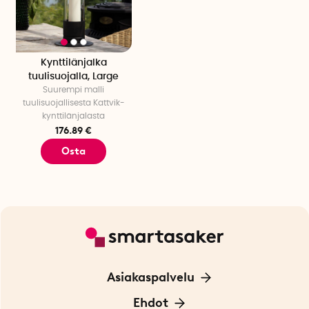
Kynttilänjalka
tuulisuojalla, Large
Suurempi malli
tuulisuojallisesta Kattvik-
kynttilänjalasta
176.89 €
Osta
Asiakaspalvelu
Ota yhteyttä
Ehdot