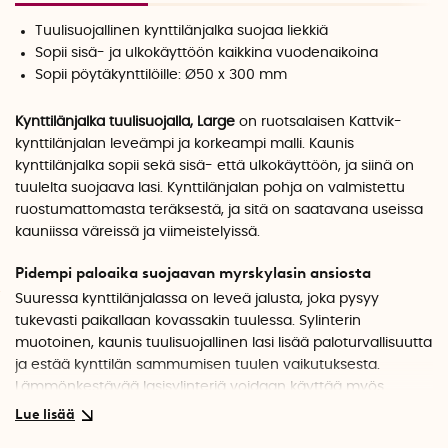
Tuulisuojallinen kynttilänjalka suojaa liekkiä
Sopii sisä- ja ulkokäyttöön kaikkina vuodenaikoina
Sopii pöytäkynttilöille: Ø50 x 300 mm
Kynttilänjalka tuulisuojalla, Large
on ruotsalaisen Kattvik-
kynttilänjalan leveämpi ja korkeampi malli. Kaunis
kynttilänjalka sopii sekä sisä- että ulkokäyttöön, ja siinä on
tuulelta suojaava lasi. Kynttilänjalan pohja on valmistettu
ruostumattomasta teräksestä, ja sitä on saatavana useissa
kauniissa väreissä ja viimeistelyissä.
Pidempi paloaika suojaavan myrskylasin ansiosta
Suuressa kynttilänjalassa on leveä jalusta, joka pysyy
tukevasti paikallaan kovassakin tuulessa. Sylinterin
muotoinen, kaunis tuulisuojallinen lasi lisää paloturvallisuutta
ja estää kynttilän sammumisen tuulen vaikutuksesta.
Lämmönkestävää lasisylinteriä voidaan käyttää myös
sisätiloissa suojaamaan liekkiä vedolta, mikä pidentää
paloaikaa ja vähentää steariinin valumista.