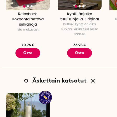
Materiaali: Ruostumaton teräs
Korkeus, mukaan lukien tuulisuoja: 40 cm
Relaxback,
Kynttilänjalka
Korkeus, vain jalka: 9,8 cm
kokoontaitettava
tuulisuojalla, Original
K
Jalustan halkaisija, yläosa: 9 cm
selkänoja
Kattvik-kynttilänjalka
Jalustan halkaisija, alaosa, 16 cm
suojaa liekkiä tuulisessa
Istu mukavasti
Sopivat kynttilät: Pöytäkynttilät Ø50 x 300 mm, mieluiten
säässä
tähdenmuotoisella pohjalla.
70.76 €
65.98 €
Osta
Osta
Äskettain katsotut