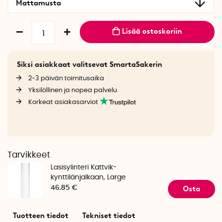
Mattamusta
Lisää ostoskoriin
Siksi asiakkaat valitsevat SmartaSakerin
2-3 päivän toimitusaika
Yksilöllinen ja nopea palvelu
Korkeat asiakasarviot
Tarvikkeet
Lasisylinteri Kattvik-
kynttilänjalkaan, Large
Osta
46.85 €
Tuotteen tiedot
Tekniset tiedot