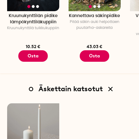
Kruunukynttilän pidike
Kannettava säkinpidike
V
lämpökynttiläkuppiin
Pitää säkin auki helpottaen
puutarha-askareita
Kruunukynttilä tuikkukuppiin
v
10.52 €
43.03 €
Osta
Osta
Äskettain katsotut