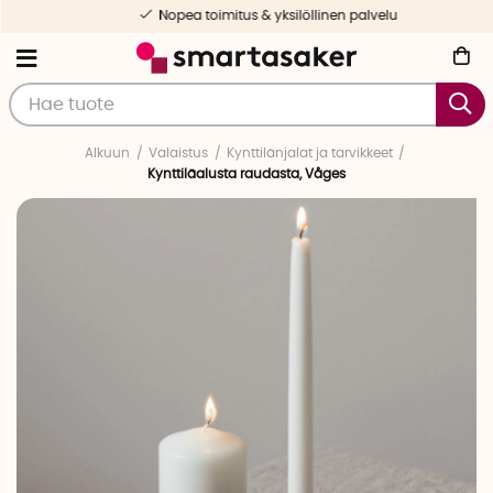
Nopea toimitus & yksilöllinen palvelu
Alkuun
Valaistus
Kynttilänjalat ja tarvikkeet
Kynttiläalusta raudasta, Våges