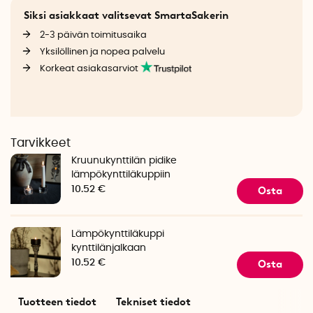
Siksi asiakkaat valitsevat SmartaSakerin
2-3 päivän toimitusaika
Yksilöllinen ja nopea palvelu
Korkeat asiakasarviot
Tarvikkeet
Kruunukynttilän pidike
lämpökynttiläkuppiin
Osta
10.52 €
Lämpökynttiläkuppi
kynttilänjalkaan
Osta
10.52 €
Tuotteen tiedot
Tekniset tiedot