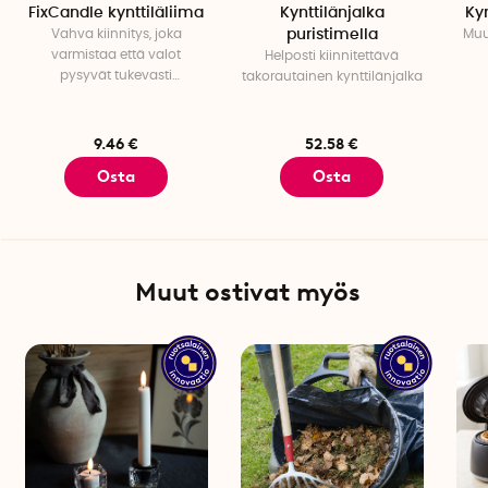
FixCandle kynttiläliima
Kynttilänjalka
Kyn
Vahva kiinnitys, joka
puristimella
Muu
varmistaa että valot
Helposti kiinnitettävä
pysyvät tukevasti
takorautainen kynttilänjalka
paikoillaan
9.46 €
52.58 €
Osta
Osta
Muut ostivat myös