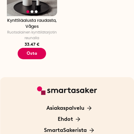
Kynttiläalusta raudasta,
Våges
Ruotsalainen kynttilätarjotin
reunalla
33.47 €
Osta
Asiakaspalvelu
Ota yhteyttä
Ehdot
Tietoa evästeistä
SmartaSakerista