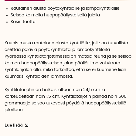
Rautainen alusta pöytäkynttilöille ja lämpökynttilöille
Seisoo kolmella huopapäällysteisellä jalalla
Käsin taottu
Kaunis musta rautainen alusta kynttilöille, jolle on turvallista
asettaa palavia pöytäkynttilöitä ja lämpökynttilöitä.
Pyöreässä kynttilätarjottimessa on matala reuna ja se seisoo
kolmen huopapäällysteisen jalan päällä. Ilma voi virrata
kynttilänjalan alla, mikä tarkoittaa, että se ei kuumene liian
kuumaksi kynttilöiden lämmöstä.
Kynttilätarjotin on halkaisijaltaan noin 24,5 cm ja
korkeudeltaan noin 1,5 cm. Kynttilätarjotin painaa noin 600
grammaa ja seisoo tukevasti pöydällä huopapäällysteisillä
jaloillaan.
Kynttiläjalustan on suunnitellut
Emelie Nilsson ja
sen on
valmistanut Våges smide Ruotsin Smålannissa.