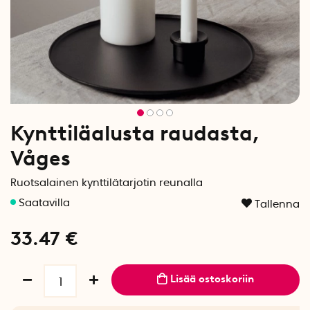
Kynttiläalusta raudasta,
Våges
Ruotsalainen kynttilätarjotin reunalla
Tallenna
33.47
€
Lisää ostoskoriin