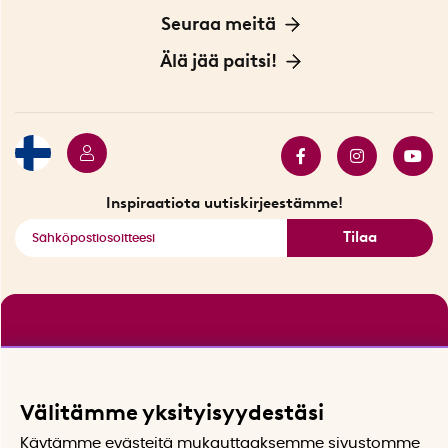
Yksityisyydensuoja
Meistä
Seuraa meitä
Sopimusehdot
Myymälä Tukholmassa
Innovaattoriblogi
Älä jää paitsi!
Ympäristöystävälliset toimitukset
Lahjakortti
Myydyimmät tuotteet
Tarjouskulma
Katso kaikki älykkäät tuotteet
Inspiraatiota uutiskirjeestämme!
Tilaa
Välitämme yksityisyydestäsi
Käytämme evästeitä mukauttaaksemme sivustomme